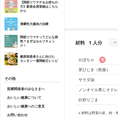
【関節リウマチをお持ちの
方】新規会員登録はこちら
から
潰瘍性大腸炎の治療
関節リウマチってどんな病
気？まずはセルフチェッ
材料
1 人分
ク！
糖尿病患者さんに向けた
かぼちゃ
カンタン一週間献立レシピ
芽ひじき（乾燥）
その他
サラダ油
医療関係者のみなさまへ
ノンオイル青じそドレ
おいしい健康について
白炒りごま
おいしい健康へのご意見
※ 材料は野菜の皮、肉
お問い合わせ