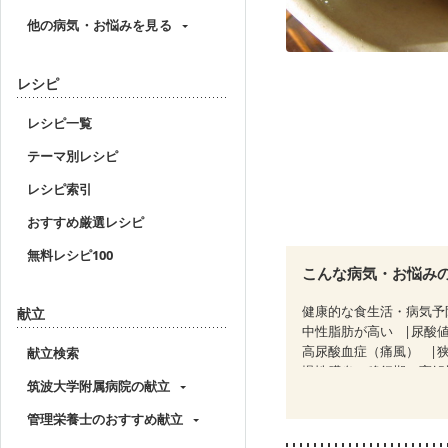
他の病気・お悩みを見る
レシピ
レシピ一覧
テーマ別レシピ
レシピ索引
おすすめ厳選レシピ
無料レシピ100
こんな病気・お悩み
健康的な食生活・病気予
献立
中性脂肪が高い
尿酸
高尿酸血症（痛風）
献立検索
慢性膵炎（移行期・寛解
筑波大学附属病院の献立
睡眠時無呼吸症候群
CKD（ステージ１）
C
管理栄養士のおすすめ献立
乳がん（ホルモン療法中