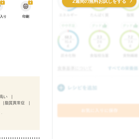
2週間の無料お試しをする
入り
印刷
が高い
脂質異常症
）
ど
食欲がない