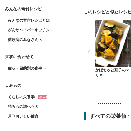
産後（母乳）
産後（
フレイル（年齢に合わせ
みんなの寄付レシピ
このレシピと似たレシ
みんなの寄付レシピとは
がんサバイバーキッチン
糖尿病のみなさんへ
症状に合わせて
症状・目的別の食事
かぼちゃと茄子のマ
リネ
よみもの
くらしの栄養学
読みもの調べもの
すべての栄養価
月刊おいしい健康
(