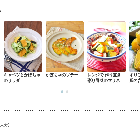
混合栄養）
産後（ミルク）
骨折
骨粗しょう症
関節リウマチ
乾癬
た体作り）
低栄養予防
貧血対策
ニキビ・肌荒れ
妊活中
更年期
ピ
キャベツとかぼちゃ
かぼちゃのソテー
レンジで 作り置き
すり
のサラダ
彩り野菜のマリネ
瓜の
1人分)