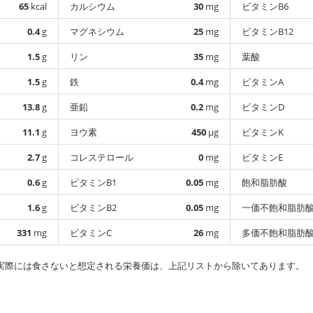
65
kcal
カルシウム
30
mg
ビタミンB6
0.4
g
マグネシウム
25
mg
ビタミンB12
1.5
g
リン
35
mg
葉酸
1.5
g
鉄
0.4
mg
ビタミンA
13.8
g
亜鉛
0.2
mg
ビタミンD
11.1
g
ヨウ素
450
µg
ビタミンK
2.7
g
コレステロール
0
mg
ビタミンE
0.6
g
ビタミンB1
0.05
mg
飽和脂肪酸
1.6
g
ビタミンB2
0.05
mg
一価不飽和脂肪
331
mg
ビタミンC
26
mg
多価不飽和脂肪
実際には食さないと想定される栄養価は、上記リストから除いてあります。