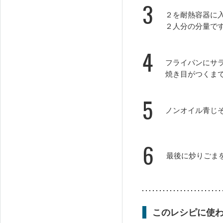
3
２を耐熱容器に入
２人分の分量で
4
フライパンにサ
焼き目がつくま
5
ノンオイル青じ
6
最後に炒りごま
このレシピに使