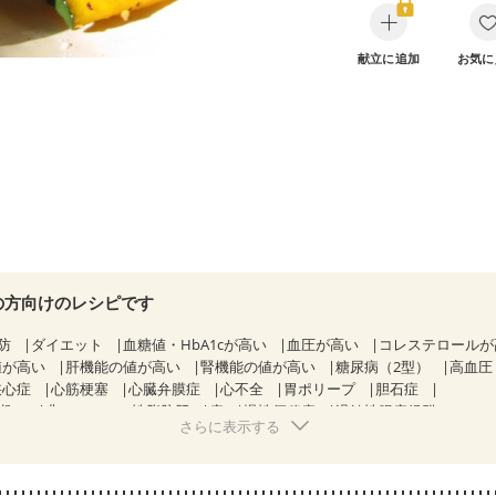
献立に追加
お気に
の方向けのレシピです
防
ダイエット
血糖値・HbA1cが高い
血圧が高い
コレステロール
値が高い
肝機能の値が高い
腎機能の値が高い
糖尿病（2型）
高血圧
狭心症
心筋梗塞
心臓弁膜症
心不全
胃ポリープ
胆石症
期）
非アルコール性脂肪肝
痔
慢性便秘症
過敏性腸症候群（IBS）
さらに表示する
糖尿病性腎症（第１期）
糖尿病性腎症（第２期）
糖尿病性腎症（第３期
KD（ステージ２）
CKD（ステージ３a）
乳がん（抗がん剤治療中）
）
乳がん（放射線治療中）
乳がん治療を終えた方・経過観察中の方な