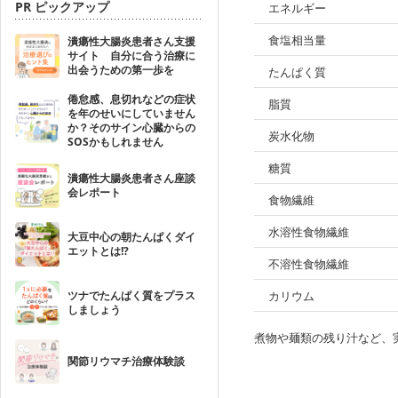
PR ピックアップ
エネルギー
食塩相当量
潰瘍性大腸炎患者さん支援
サイト 自分に合う治療に
出会うための第一歩を
たんぱく質
倦怠感、息切れなどの症状
脂質
を年のせいにしていません
か？そのサイン心臓からの
炭水化物
SOSかもしれません
糖質
潰瘍性大腸炎患者さん座談
会レポート
食物繊維
水溶性食物繊維
大豆中心の朝たんぱくダイ
エットとは!?
不溶性食物繊維
ツナでたんぱく質をプラス
カリウム
しましょう
煮物や麺類の残り汁など、
関節リウマチ治療体験談