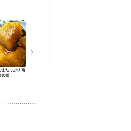
ごまたっぷり 南
6種の野菜 彩りアン
南瓜の甘辛明太子炒
大人味のカボ
含め煮
チョビサラダ
め
ラダ