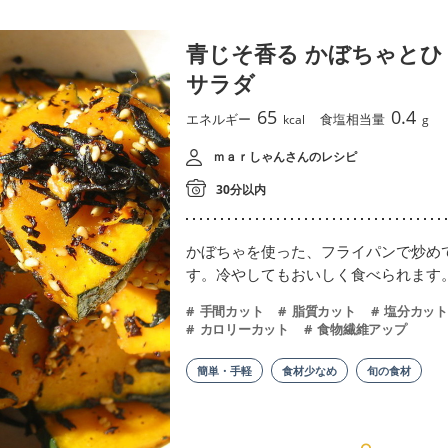
青じそ香る かぼちゃとひ
サラダ
65
0.4
エネルギー
食塩相当量
kcal
g
ｍａｒしゃんさんのレシピ
30分以内
かぼちゃを使った、フライパンで炒め
す。冷やしてもおいしく食べられます
手間カット
脂質カット
塩分カット
カロリーカット
食物繊維アップ
簡単・手軽
食材少なめ
旬の食材