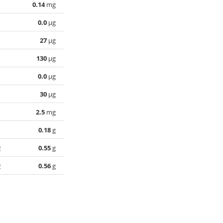
0.14
mg
0.0
µg
27
µg
130
µg
0.0
µg
30
µg
2.5
mg
0.18
g
酸
0.55
g
酸
0.56
g