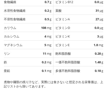
食物繊維
0.7
g
ビタミンB12
0.0
µg
水溶性食物繊維
0.2
g
葉酸
31
µg
不溶性食物繊維
0.5
g
ビタミンA
27
µg
カリウム
108
mg
ビタミンD
0.0
µg
カルシウム
4
mg
ビタミンK
3
µg
マグネシウム
5
mg
ビタミンE
1.8
mg
リン
11
mg
飽和脂肪酸
0.28
g
鉄
0.2
mg
一価不飽和脂肪酸
1.48
g
亜鉛
0.1
mg
多価不飽和脂肪酸
0.18
g
煮物や麺類の残り汁など、実際には食さないと想定される栄養価は、上
記リストから除いてあります。