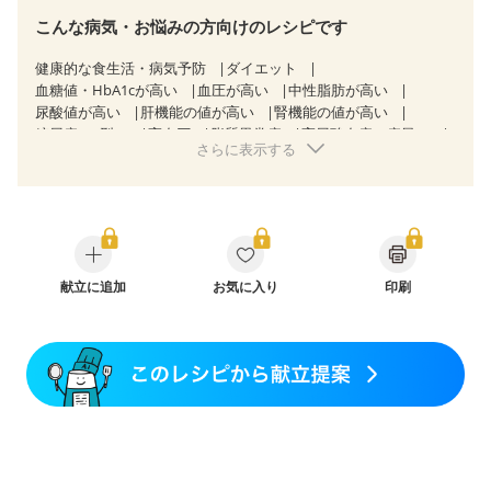
こんな病気・お悩みの方向けのレシピです
健康的な食生活・病気予防
ダイエット
血糖値・HbA1cが高い
血圧が高い
中性脂肪が高い
尿酸値が高い
肝機能の値が高い
腎機能の値が高い
糖尿病（2型）
高血圧
脂質異常症
高尿酸血症（痛風）
さらに表示する
狭心症
心筋梗塞
心臓弁膜症
心不全
胃ポリープ
逆流性食道炎
胆石症
慢性膵炎（移行期・寛解期）
過敏性腸症候群（IBS）
糖尿病性腎症（第３期）
CKD（ステージ１）
CKD（ステージ２）
CKD（ステージ３a）
CKD（ステージ３b）
透析
乳がん（抗がん剤治療中）
乳がん（ホルモン療法中）
乳がん（放射線治療中）
献立に追加
お気に入り
印刷
乳がん治療を終えた方・経過観察中の方など
胃がん（抗がん剤治療中）
胃がん治療を終えた方・経過観察中の方
大腸がん治療を終えた方・経過観察中の方
大腸がん（抗がん剤治療中）
大腸がん（放射線治療中）
飲み込みにくい
味の感じ方が変わった
食欲がない
消化不良
妊娠中(初期)
妊婦健診・体重増加が気になる（初期）
妊婦健診・血圧が気になる（初期）