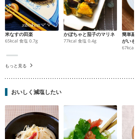
米なすの田楽
かぼちゃと茄子のマリネ
簡単副
65
kcal
食塩
0.7
g
77
kcal
食塩
0.4
g
がいも
67
kcal
もっと見る
おいしく減塩したい