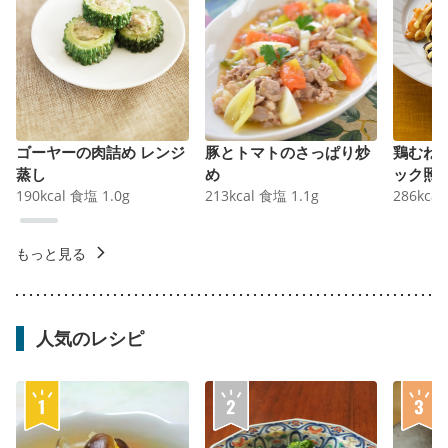
ゴーヤーの肉詰め レンジ
豚とトマトのさっぱり炒
鶏むね
蒸し
め
ック照
190
kcal
食塩
1.0
g
213
kcal
食塩
1.1
g
286
kcal
もっと見る
人気のレシピ