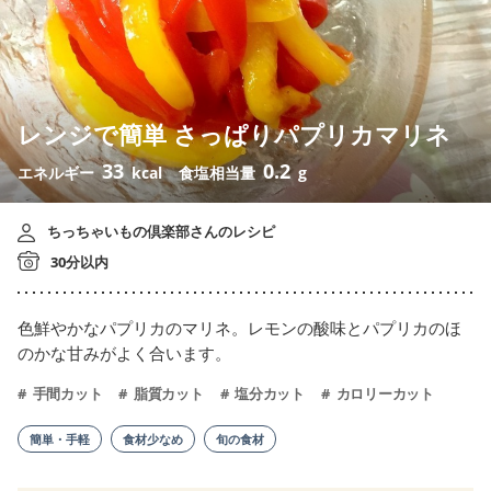
レンジで簡単 さっぱりパプリカマリネ
33
0.2
エネルギー
kcal
食塩相当量
g
ちっちゃいもの倶楽部さんのレシピ
30分以内
色鮮やかなパプリカのマリネ。レモンの酸味とパプリカのほ
のかな甘みがよく合います。
手間カット
脂質カット
塩分カット
カロリーカット
簡単・手軽
食材少なめ
旬の食材