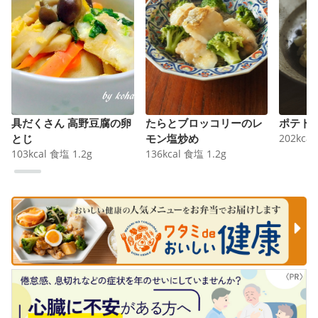
具だくさん 高野豆腐の卵
たらとブロッコリーのレ
ポテト
とじ
モン塩炒め
202
kcal
103
kcal
食塩
1.2
g
136
kcal
食塩
1.2
g