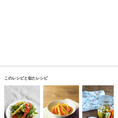
妊婦健診・血糖値が気になる（初期）
妊娠高血圧(中期)
妊娠糖尿病(初期)
産後（母乳）
産後（混合栄養）
産後（ミルク）
骨折
骨粗しょう症
関節リウマチ
低栄養予防
貧血対策
ニキビ・肌荒れ
妊活中
更年期
このレシピと似たレシピ