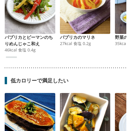
パプリカとピーマンのち
パプリカのマリネ
野菜の
りめんじゃこ和え
27
kcal
食塩
0.2
g
35
kcal
46
kcal
食塩
0.4
g
低カロリーで満足したい