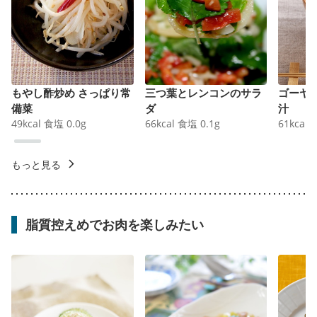
もやし酢炒め さっぱり常
三つ葉とレンコンのサラ
ゴーヤ
備菜
ダ
汁
49
kcal
食塩
0.0
g
66
kcal
食塩
0.1
g
61
kcal
もっと見る
脂質控えめでお肉を楽しみたい