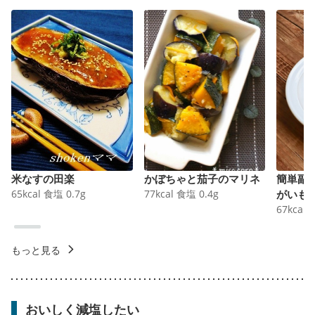
米なすの田楽
かぼちゃと茄子のマリネ
簡単副
65
kcal
食塩
0.7
g
77
kcal
食塩
0.4
g
がいも
67
kcal
もっと見る
おいしく減塩したい