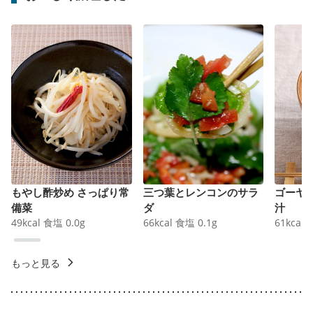
もやし酢炒め さっぱり常
三つ葉とレンコンのサラ
ゴーヤ
備菜
ダ
汁
49
kcal
食塩
0.0
g
66
kcal
食塩
0.1
g
61
kcal
もっと見る