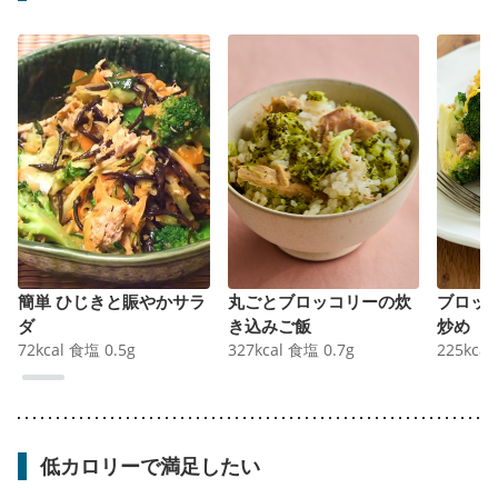
簡単 ひじきと賑やかサラ
丸ごとブロッコリーの炊
ブロッ
ダ
き込みご飯
炒め
72
kcal
食塩
0.5
g
327
kcal
食塩
0.7
g
225
kcal
低カロリーで満足したい