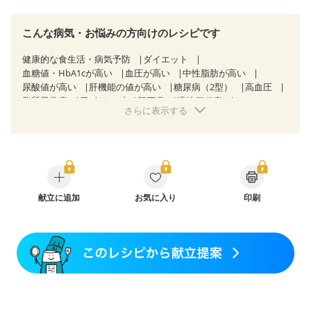
こんな病気・お悩みの方向けのレシピです
健康的な食生活・病気予防
ダイエット
血糖値・HbA1cが高い
血圧が高い
中性脂肪が高い
尿酸値が高い
肝機能の値が高い
糖尿病（2型）
高血圧
脂質異常症
胃ポリープ
胆石症
慢性便秘症
さらに表示する
過敏性腸症候群（IBS）
睡眠時無呼吸症候群
糖尿病性腎症（第１期）
糖尿病性腎症（第２期）
乳がん（抗がん剤治療中）
乳がん（ホルモン療法中）
乳がん（放射線治療中）
乳がん治療を終えた方・経過観察中の方など
食欲がない
産後（ミルク）
骨粗しょう症
関節リウマチ
乾癬
フレイル（年齢に合わせた体作り）
献立に追加
お気に入り
低栄養予防
貧血対策
印刷
ニキビ・肌荒れ
妊活中
更年期