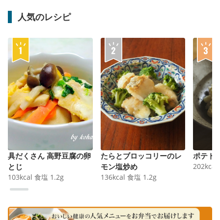
人気のレシピ
具だくさん 高野豆腐の卵
たらとブロッコリーのレ
ポテト
とじ
モン塩炒め
202
kcal
103
kcal
食塩
1.2
g
136
kcal
食塩
1.2
g