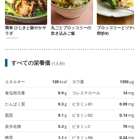
簡単 ひじきと賑やかサ
丸ごとブロッコリーの
ブロッコリーとツナの
ラダ
炊き込みご飯
卵炒め
すべての栄養価
(1人分)
エネルギー
128
kcal
ヨウ素
1350
µg
食塩相当量
0.9
g
コレステロール
14
mg
たんぱく質
9.3
g
ビタミンB1
0.09
mg
脂質
9.1
g
ビタミンB2
0.14
mg
炭水化物
5.3
g
ビタミンC
70
mg
糖質
1.1
g
ビタミンB6
0.24
mg