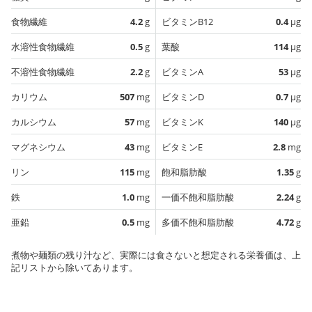
食物繊維
4.2
g
ビタミンB12
0.4
µg
水溶性食物繊維
0.5
g
葉酸
114
µg
不溶性食物繊維
2.2
g
ビタミンA
53
µg
カリウム
507
mg
ビタミンD
0.7
µg
カルシウム
57
mg
ビタミンK
140
µg
マグネシウム
43
mg
ビタミンE
2.8
mg
リン
115
mg
飽和脂肪酸
1.35
g
鉄
1.0
mg
一価不飽和脂肪酸
2.24
g
亜鉛
0.5
mg
多価不飽和脂肪酸
4.72
g
煮物や麺類の残り汁など、実際には食さないと想定される栄養価は、上
記リストから除いてあります。