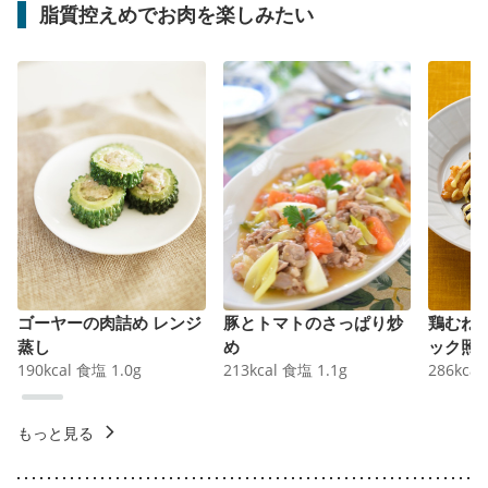
脂質控えめでお肉を楽しみたい
ゴーヤーの肉詰め レンジ
豚とトマトのさっぱり炒
鶏むね
蒸し
め
ック照
190
kcal
食塩
1.0
g
213
kcal
食塩
1.1
g
286
kcal
もっと見る