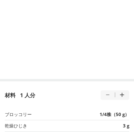
材料
1 人分
ブロッコリー
1/4株（50 g）
乾燥ひじき
3 g