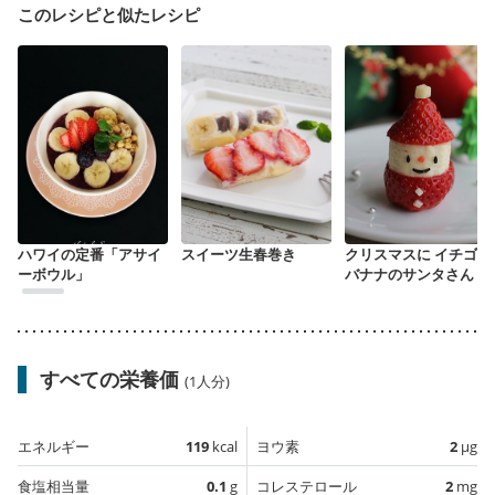
このレシピと似たレシピ
ハワイの定番「アサイ
スイーツ生春巻き
クリスマスに イチゴと
ーボウル」
バナナのサンタさん
すべての栄養価
(1人分)
エネルギー
119
kcal
ヨウ素
2
µg
食塩相当量
0.1
g
コレステロール
2
mg