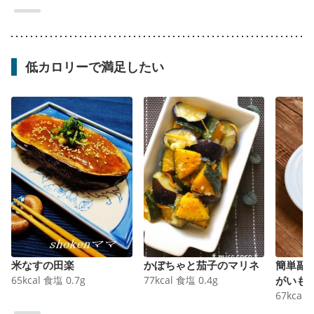
低カロリーで満足したい
米なすの田楽
かぼちゃと茄子のマリネ
簡単副
65
kcal
食塩
0.7
g
77
kcal
食塩
0.4
g
がいも
67
kcal