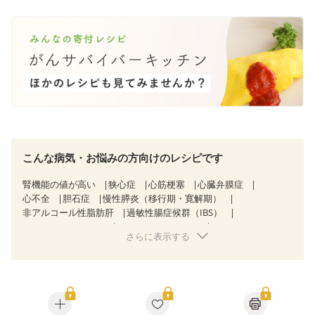
こんな病気・お悩みの方向けのレシピです
腎機能の値が高い
狭心症
心筋梗塞
心臓弁膜症
心不全
胆石症
慢性膵炎（移行期・寛解期）
非アルコール性脂肪肝
過敏性腸症候群（IBS）
CKD（ステージ１）
CKD（ステージ２）
さらに表示する
乳がん（放射線治療中）
食欲がない
妊娠中(初期)
妊婦健診・体重増加が気になる（初期）
妊婦健診・血圧が気になる（初期）
妊婦健診・血糖値が気になる（初期）
妊娠高血圧(中期)
妊娠糖尿病(初期)
産後（母乳）
産後（混合栄養）
骨粗しょう症
関節リウマチ
更年期