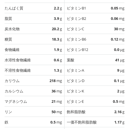
たんぱく質
2.2
g
ビタミンB1
0.05
mg
脂質
3.9
g
ビタミンB2
0.06
mg
炭水化物
20.2
g
ビタミンC
30
mg
糖質
18.3
g
ビタミンB6
0.12
mg
食物繊維
1.9
g
ビタミンB12
0.0
µg
水溶性食物繊維
0.6
g
葉酸
41
µg
不溶性食物繊維
1.3
g
ビタミンA
9
µg
カリウム
218
mg
ビタミンD
0.1
µg
カルシウム
36
mg
ビタミンK
2
µg
マグネシウム
21
mg
ビタミンE
0.5
mg
リン
50
mg
飽和脂肪酸
2.16
g
鉄
0.5
mg
一価不飽和脂肪酸
1.17
g