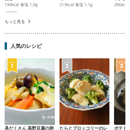
190
kcal
食塩
1.0
g
213
kcal
食塩
1.1
g
286
kcal
もっと見る
人気のレシピ
具だくさん 高野豆腐の卵
たらとブロッコリーのレ
ポテト