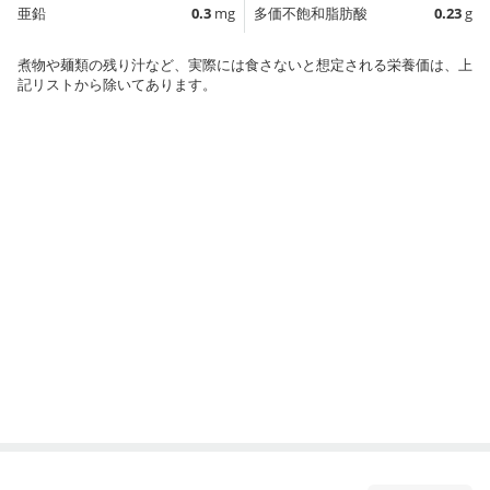
亜鉛
0.3
mg
多価不飽和脂肪酸
0.23
g
煮物や麺類の残り汁など、実際には食さないと想定される栄養価は、上
記リストから除いてあります。