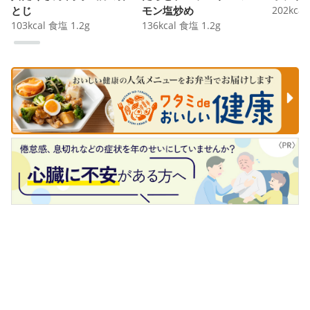
とじ
モン塩炒め
202
kcal
103
kcal
食塩
1.2
g
136
kcal
食塩
1.2
g