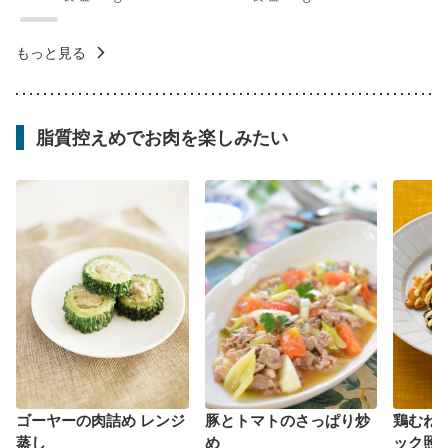
もっと見る
脂質控えめでお肉を楽しみたい
ゴーヤーの肉詰め レンジ
豚とトマトのさっぱり炒
鶏むね
蒸し
め
ック照