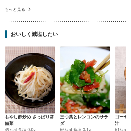
もっと見る
おいしく減塩したい
もやし酢炒め さっぱり常
三つ葉とレンコンのサラ
ゴーヤ
備菜
ダ
汁
49
kcal
食塩
0.0
g
66
kcal
食塩
0.1
g
61
kcal