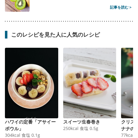
記事を読む >
このレシピを見た人に人気のレシピ
ハワイの定番「アサイー
スイーツ生春巻き
クリス
ボウル」
250
kcal
食塩
0.5
g
ナナの
304
kcal
食塩
0.1
g
77
kcal