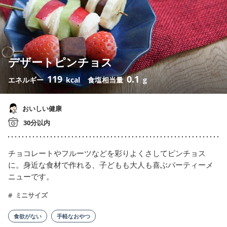
デザートピンチョス
119
0.1
エネルギー
kcal
食塩相当量
g
おいしい健康
30分以内
チョコレートやフルーツなどを彩りよくさしてピンチョス
に。身近な食材で作れる、子どもも大人も喜ぶパーティーメ
ニューです。
ミニサイズ
食欲がない
手軽なおやつ