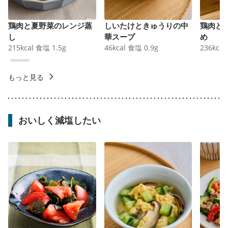
鶏肉と夏野菜のレンジ蒸
しいたけときゅうりの中
鶏肉と
し
華スープ
め
215
kcal
食塩
1.5
g
46
kcal
食塩
0.9
g
236
kcal
もっと見る
おいしく減塩したい