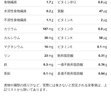
食物繊維
1.7
g
ビタミンB12
0.0
µg
水溶性食物繊維
0.2
g
葉酸
47
µg
不溶性食物繊維
1.1
g
ビタミンA
2
µg
カリウム
187
mg
ビタミンD
0.0
µg
カルシウム
38
mg
ビタミンK
58
µg
マグネシウム
16
mg
ビタミンE
0.1
mg
リン
23
mg
飽和脂肪酸
0.31
g
鉄
0.3
mg
一価不飽和脂肪酸
0.76
g
亜鉛
0.1
mg
多価不飽和脂肪酸
0.84
g
煮物や麺類の残り汁など、実際には食さないと想定される栄養価は、上
記リストから除いてあります。