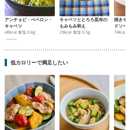
アンチョビ・ぺペロン・
キャベツととろろ昆布の
焼きキ
キャベツ
もみもみ和え
ドソー
48
kcal
食塩
0.6
g
29
kcal
食塩
0.5
g
74
kcal
低カロリーで満足したい