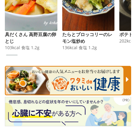
具だくさん 高野豆腐の卵
たらとブロッコリーのレ
ポテト
とじ
モン塩炒め
202
kcal
103
kcal
食塩
1.2
g
136
kcal
食塩
1.2
g