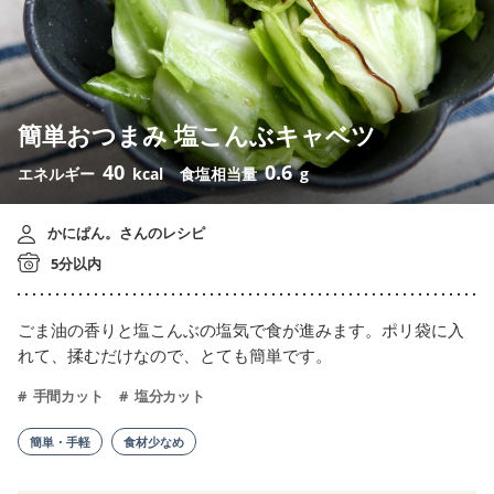
簡単おつまみ 塩こんぶキャベツ
40
0.6
エネルギー
kcal
食塩相当量
g
かにぱん。さんのレシピ
5分以内
ごま油の香りと塩こんぶの塩気で食が進みます。ポリ袋に入
れて、揉むだけなので、とても簡単です。
手間カット
塩分カット
簡単・手軽
食材少なめ