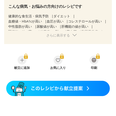
こんな病気・お悩みの方向けのレシピです
健康的な食生活・病気予防
ダイエット
血糖値・HbA1cが高い
血圧が高い
コレステロールが高い
中性脂肪が高い
尿酸値が高い
肝機能の値が高い
腎機能の値が高い
糖尿病（2型）
高血圧
脂質異常症
さらに表示する
高尿酸血症（痛風）
狭心症
心筋梗塞
心臓弁膜症
心不全
胃ポリープ
胆石症
慢性膵炎（移行期・寛解期）
痔
慢性便秘症
過敏性腸症候群（IBS）
糖尿病性腎症（第１期）
糖尿病性腎症（第２期）
糖尿病性腎症（第３期）
CKD（ステージ１）
CKD（ステージ２）
CKD（ステージ３a）
CKD（ステージ３b）
献立に追加
透析
お気に入り
乳がん（抗がん剤治療中）
印刷
乳がん（ホルモン療法中）
乳がん（放射線治療中）
乳がん治療を終えた方・経過観察中の方など
妊娠中(初期)
妊婦健診・体重増加が気になる（初期）
妊婦健診・血圧が気になる（初期）
妊婦健診・血糖値が気になる（初期）
妊娠高血圧(中期)
妊娠糖尿病(初期)
産後（母乳）
産後（混合栄養）
産後（ミルク）
骨折
骨粗しょう症
関節リウマチ
低栄養予防
貧血対策
ニキビ・肌荒れ
更年期