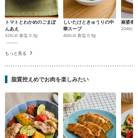
トマトとわかめのごまぽ
しいたけときゅうりの中
麻婆春
んあえ
華スープ
204
kcal
42
kcal
食塩
0.3
g
46
kcal
食塩
0.9
g
もっと見る
脂質控えめでお肉を楽しみたい