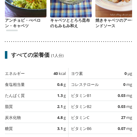
アンチョビ・ぺペロ
キャベツととろろ昆布
焼きキャベツのアーモ
ン・キャベツ
のもみもみ和え
ンドソース
すべての栄養価
(1人分)
エネルギー
40
kcal
ヨウ素
0
µg
食塩相当量
0.6
g
コレステロール
0
mg
たんぱく質
1.3
g
ビタミンB1
0.03
mg
脂質
2.1
g
ビタミンB2
0.03
mg
炭水化物
4.8
g
ビタミンC
27
mg
糖質
3.1
g
ビタミンB6
0.07
mg