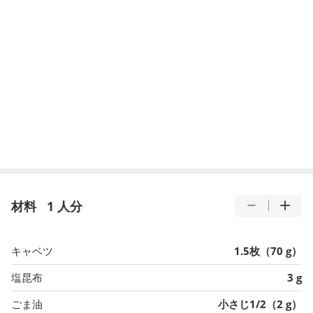
材料
1 人分
キャベツ
1.5枚（70 g）
塩昆布
3 g
ごま油
小さじ1/2（2 g）