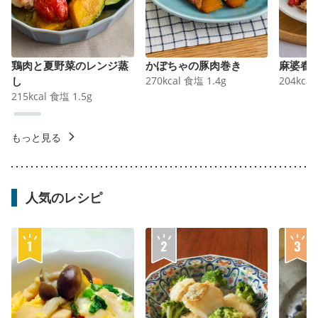
鶏肉と夏野菜のレンジ蒸
かぼちゃの豚肉巻き
麻婆春
し
270
kcal
食塩
1.4
g
204
kcal
215
kcal
食塩
1.5
g
もっと見る
人気のレシピ