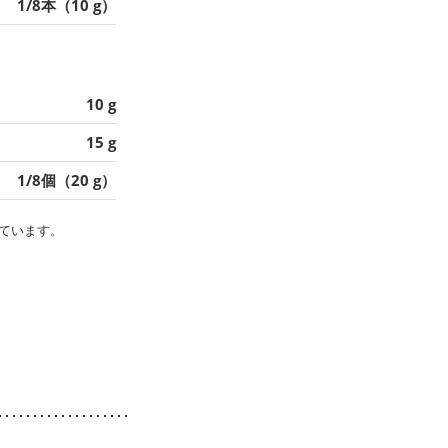
1/8本（10 g）
10 g
15 g
1/8個（20 g）
ています。