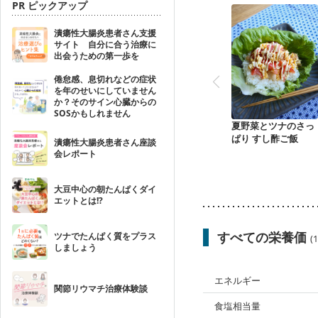
PR ピックアップ
潰瘍性大腸炎患者さん支援
サイト 自分に合う治療に
出会うための第一歩を
倦怠感、息切れなどの症状
を年のせいにしていません
か？そのサイン心臓からの
SOSかもしれません
夏野菜とツナのさっ
ぱり すし酢ご飯
潰瘍性大腸炎患者さん座談
会レポート
大豆中心の朝たんぱくダイ
エットとは!?
すべての栄養価
ツナでたんぱく質をプラス
(
しましょう
エネルギー
関節リウマチ治療体験談
食塩相当量