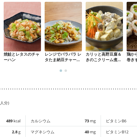
焼鮭とレタスのチャ
レンジでパラパラ レ
カリッと高野豆腐＆
鶏か
ーハン
タたま納豆チャーハ
きのこクリーム煮ど
巻き
ン
んぶり
1人分)
489
kcal
カルシウム
73
mg
ビタミンB6
2.8
g
マグネシウム
40
mg
ビタミンB12