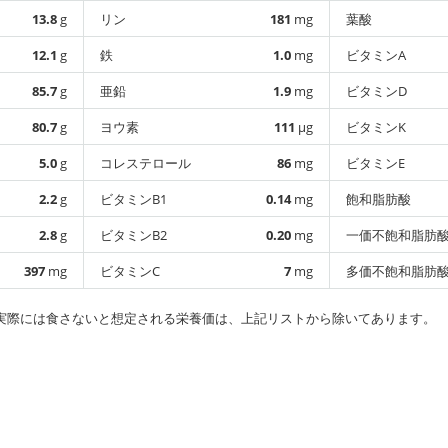
13.8
g
リン
181
mg
葉酸
12.1
g
鉄
1.0
mg
ビタミンA
85.7
g
亜鉛
1.9
mg
ビタミンD
80.7
g
ヨウ素
111
µg
ビタミンK
5.0
g
コレステロール
86
mg
ビタミンE
2.2
g
ビタミンB1
0.14
mg
飽和脂肪酸
2.8
g
ビタミンB2
0.20
mg
一価不飽和脂肪
397
mg
ビタミンC
7
mg
多価不飽和脂肪
実際には食さないと想定される栄養価は、上記リストから除いてあります。