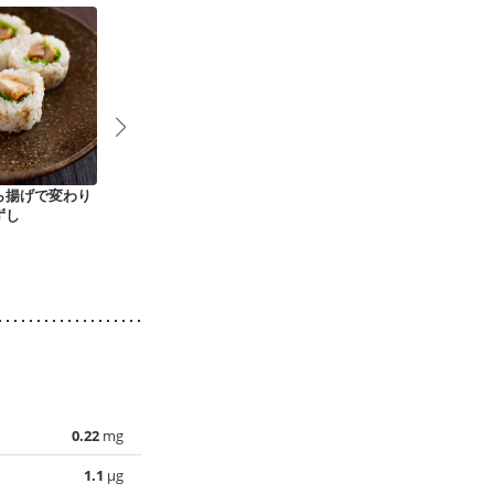
ら揚げで変わり
豚肉とレタスの焼き
鮭の香草フライ風 サ
鮭とろろのお
ずし
飯
クサクどんぶり
ず
0.22
mg
1.1
µg