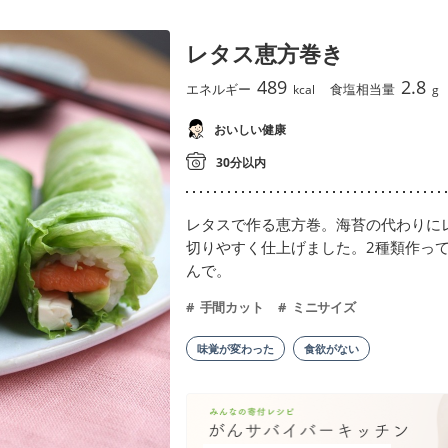
レタス恵方巻き
489
2.8
エネルギー
食塩相当量
kcal
g
おいしい健康
30分以内
レタスで作る恵方巻。海苔の代わりに
切りやすく仕上げました。2種類作っ
んで。
手間カット
ミニサイズ
味覚が変わった
食欲がない