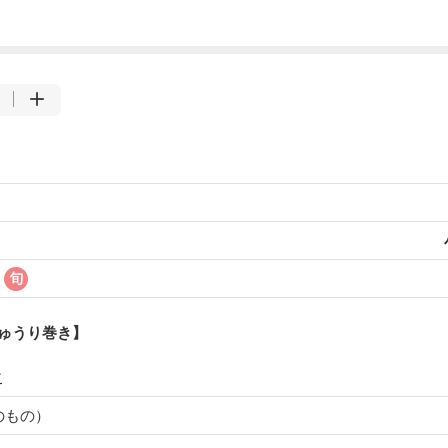
ゅうり巻き】
こ
のもの）