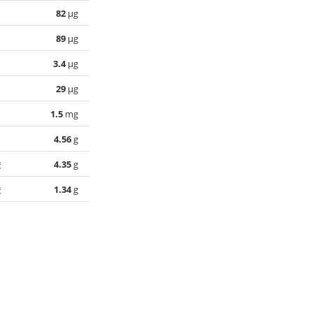
82
µg
89
µg
3.4
µg
29
µg
1.5
mg
4.56
g
酸
4.35
g
酸
1.34
g