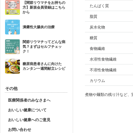
【関節リウマチをお持ちの
たんぱく質
方】新規会員登録はこちら
から
脂質
炭水化物
潰瘍性大腸炎の治療
糖質
関節リウマチってどんな病
気？まずはセルフチェッ
食物繊維
ク！
水溶性食物繊維
糖尿病患者さんに向けた
カンタン一週間献立レシピ
不溶性食物繊維
カリウム
その他
煮物や麺類の残り汁など、
医療関係者のみなさまへ
おいしい健康について
おいしい健康へのご意見
お問い合わせ