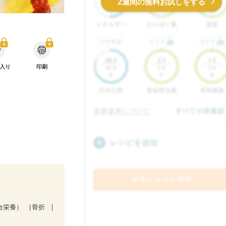
2週間の無料お試しをする
入り
印刷
合栄養）
骨折