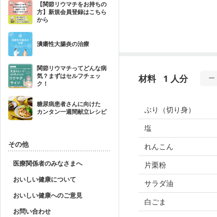
【関節リウマチをお持ちの
方】新規会員登録はこちら
から
潰瘍性大腸炎の治療
関節リウマチってどんな病
気？まずはセルフチェッ
材料
1 人分
ク！
糖尿病患者さんに向けた
ぶり（切り身）
カンタン一週間献立レシピ
塩
その他
れんこん
医療関係者のみなさまへ
片栗粉
おいしい健康について
サラダ油
おいしい健康へのご意見
白ごま
お問い合わせ