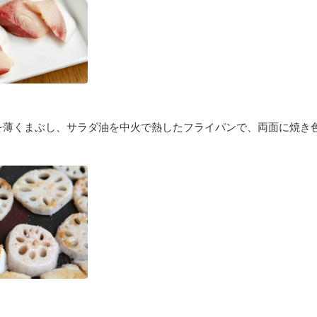
を薄くまぶし、サラダ油を中火で熱したフライパンで、両面に焼き