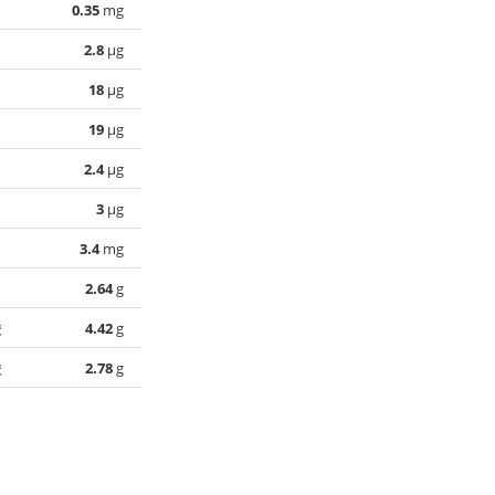
0.35
mg
2.8
µg
18
µg
19
µg
2.4
µg
3
µg
3.4
mg
2.64
g
酸
4.42
g
酸
2.78
g