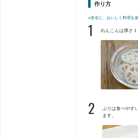
作り方
※安全に、おいしく料理を
1
れんこんは厚さ１
2
ぶりは食べやす
ます。