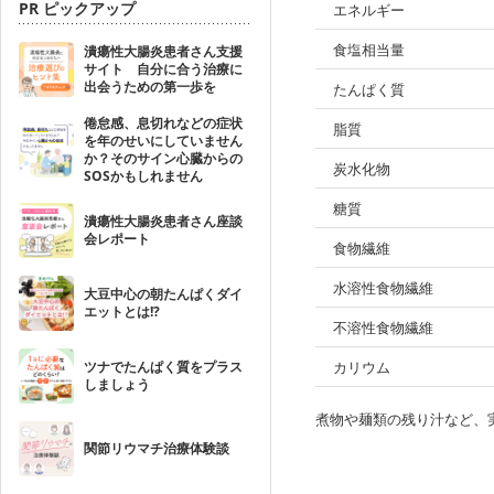
PR ピックアップ
エネルギー
食塩相当量
潰瘍性大腸炎患者さん支援
サイト 自分に合う治療に
出会うための第一歩を
たんぱく質
倦怠感、息切れなどの症状
脂質
を年のせいにしていません
か？そのサイン心臓からの
炭水化物
SOSかもしれません
糖質
潰瘍性大腸炎患者さん座談
会レポート
食物繊維
水溶性食物繊維
大豆中心の朝たんぱくダイ
エットとは!?
不溶性食物繊維
ツナでたんぱく質をプラス
カリウム
しましょう
煮物や麺類の残り汁など、
関節リウマチ治療体験談