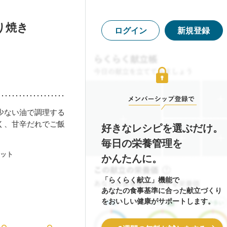
り焼き
ログイン
新規登録
少ない油で調理する
く、甘辛だれでご飯
好きなレシピを選ぶだけ。
毎日の栄養管理を
ット
かんたんに。
「らくらく献立」機能で
あなたの食事基準に合った献立づくり
をおいしい健康がサポートします。