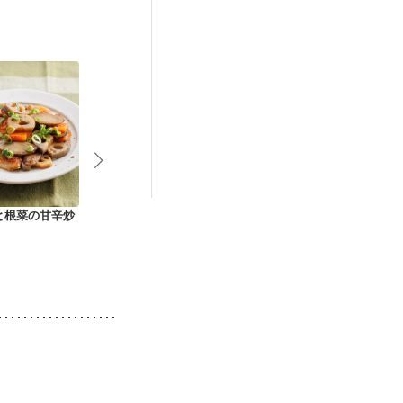
娠糖尿病(初期)
と根菜の甘辛炒
手羽中とれんこんの
作り置きに 鮭とれん
鶏手羽元とれ
甘酢炒め
こんの照り焼き
のさっぱり甘