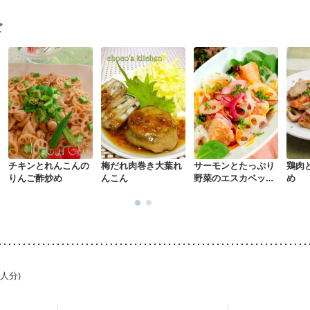
る（初期）
妊婦健診・血糖値が気になる（初期）
妊娠高血圧(中期)
妊
混合栄養）
産後（ミルク）
骨折
骨粗しょう症
関節リウマチ
乾癬
ピ
た体作り）
低栄養予防
貧血対策
ニキビ・肌荒れ
妊活中
更年期
チキンとれんこんの
梅だれ肉巻き大葉れ
サーモンとたっぷり
鶏肉
りんご酢炒め
んこん
野菜のエスカベッシ
め
ュ
1人分)