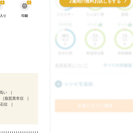
2週間の無料お試しをする
入り
印刷
が高い
脂質異常症
胆石症
）
治療中）
気になる（初期）