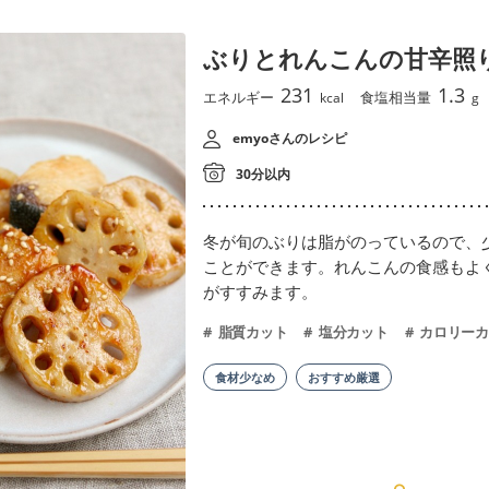
ぶりとれんこんの甘辛照
231
1.3
エネルギー
食塩相当量
kcal
g
emyoさんのレシピ
30分以内
冬が旬のぶりは脂がのっているので、
ことができます。れんこんの食感もよ
がすすみます。
脂質カット
塩分カット
カロリーカ
食材少なめ
おすすめ厳選