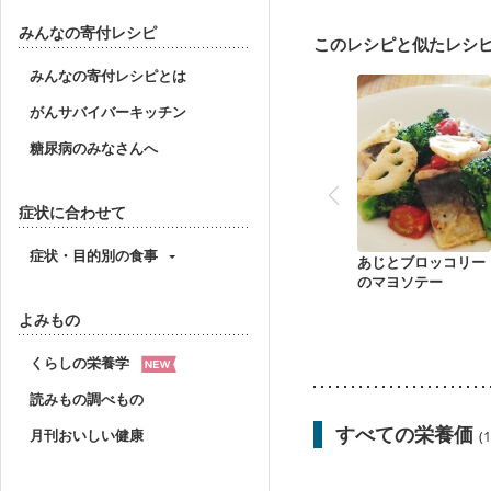
妊婦健診・血圧が気にな
産後（母乳）
産後（
みんなの寄付レシピ
このレシピと似たレシ
フレイル（年齢に合わせ
みんなの寄付レシピとは
がんサバイバーキッチン
糖尿病のみなさんへ
症状に合わせて
症状・目的別の食事
あじとブロッコリー
のマヨソテー
よみもの
くらしの栄養学
読みもの調べもの
すべての栄養価
月刊おいしい健康
(