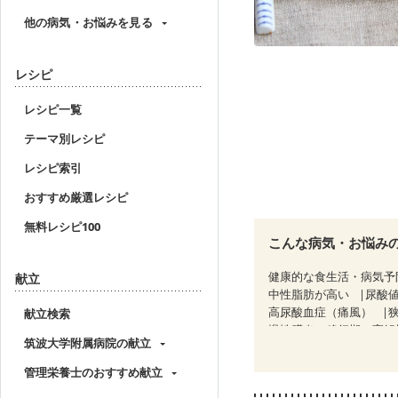
他の病気・お悩みを見る
レシピ
レシピ一覧
テーマ別レシピ
レシピ索引
おすすめ厳選レシピ
無料レシピ100
こんな病気・お悩み
健康的な食生活・病気予
献立
中性脂肪が高い
尿酸
高尿酸血症（痛風）
献立検索
慢性膵炎（移行期・寛解
筑波大学附属病院の献立
糖尿病性腎症（第２期）
CKD（ステージ３a）
管理栄養士のおすすめ献立
乳がん治療を終えた方・