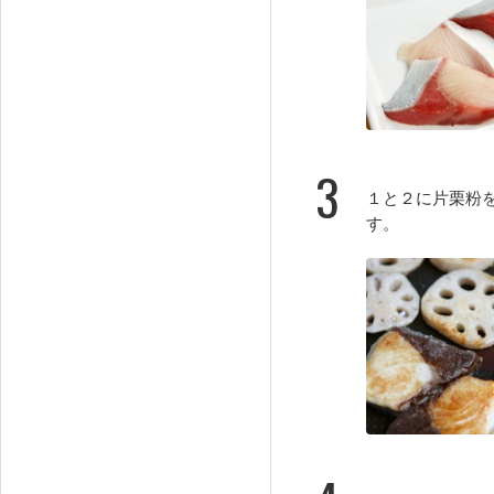
3
１と２に片栗粉
す。