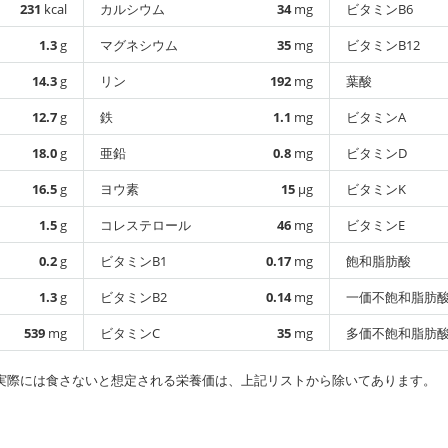
231
kcal
カルシウム
34
mg
ビタミンB6
1.3
g
マグネシウム
35
mg
ビタミンB12
14.3
g
リン
192
mg
葉酸
12.7
g
鉄
1.1
mg
ビタミンA
18.0
g
亜鉛
0.8
mg
ビタミンD
16.5
g
ヨウ素
15
µg
ビタミンK
1.5
g
コレステロール
46
mg
ビタミンE
0.2
g
ビタミンB1
0.17
mg
飽和脂肪酸
1.3
g
ビタミンB2
0.14
mg
一価不飽和脂肪
539
mg
ビタミンC
35
mg
多価不飽和脂肪
実際には食さないと想定される栄養価は、上記リストから除いてあります。