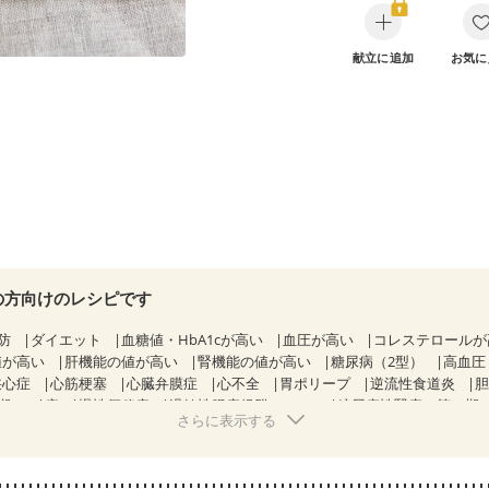
献立に追加
お気に
の方向けのレシピです
防
ダイエット
血糖値・HbA1cが高い
血圧が高い
コレステロール
値が高い
肝機能の値が高い
腎機能の値が高い
糖尿病（2型）
高血圧
狭心症
心筋梗塞
心臓弁膜症
心不全
胃ポリープ
逆流性食道炎
期）
痔
慢性便秘症
過敏性腸症候群（IBS）
糖尿病性腎症（第１期
さらに表示する
糖尿病性腎症（第３期）
CKD（ステージ１）
CKD（ステージ２）
乳がん（抗がん剤治療中）
乳がん（ホルモン療法中）
乳がん（放射線
経過観察中の方など
食欲がない
妊娠中(初期)
妊婦健診・体重増加が