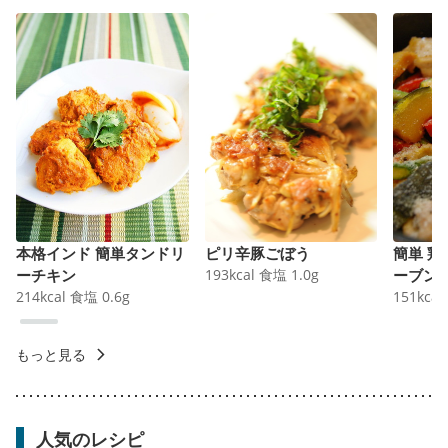
本格インド 簡単タンドリ
ピリ辛豚ごぼう
簡単 
ーチキン
193
kcal
食塩
1.0
g
ーブン
214
kcal
食塩
0.6
g
151
kcal
もっと見る
人気のレシピ