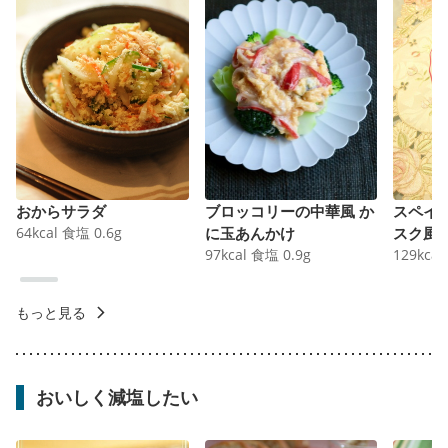
おからサラダ
ブロッコリーの中華風 か
スペイ
64
kcal
食塩
0.6
g
に玉あんかけ
スク風
97
kcal
食塩
0.9
g
129
kcal
もっと見る
おいしく減塩したい