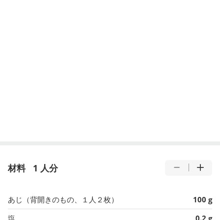
材料
1 人分
あじ（背開きのもの、１人２枚）
100 g
塩
0.2 g