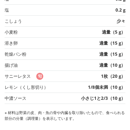
塩
0.2 g
こしょう
少々
小麦粉
適量（5 g）
溶き卵
適量（15 g）
乾燥パン粉
適量（15 g）
揚げ油
適量（10 g）
サニーレタス
1枚（20 g）
レモン（くし形切り）
1/8個未満（10 g）
中濃ソース
小さじ1と2/3（10 g）
※ 材料は野菜の皮、肉・魚の骨や内臓を取り除いたもので、食べられる
部分の分量（調理量）を表示しています。