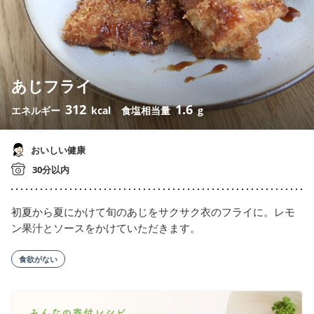
あじフライ
312
1.6
エネルギー
kcal
食塩相当量
g
おいしい健康
30分以内
初夏から夏にかけて旬のあじをサクサク衣のフライに。レモ
ン果汁とソースをかけていただきます。
食欲がない