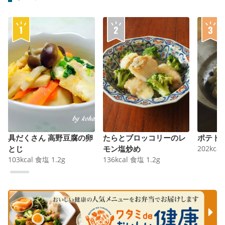
具だくさん 高野豆腐の卵
たらとブロッコリーのレ
ポテト
とじ
モン塩炒め
202
kcal
103
kcal
食塩
1.2
g
136
kcal
食塩
1.2
g