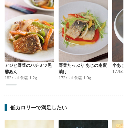
アジと野菜のハチミツ黒
野菜たっぷり あじの南蛮
小あじ
酢あん
漬け
177
kcal
182
kcal
食塩
1.2
g
172
kcal
食塩
1.0
g
低カロリーで満足したい