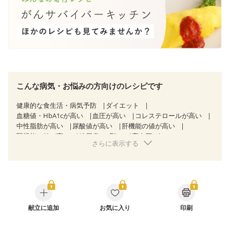
こんな病気・お悩みの方向けのレシピです
健康的な食生活・病気予防
ダイエット
血糖値・HbA1cが高い
血圧が高い
コレステロールが高い
中性脂肪が高い
尿酸値が高い
肝機能の値が高い
腎機能の値が高い
糖尿病（2型）
高血圧
さらに表示する
高尿酸血症（痛風）
胃ポリープ
胆石症
非アルコール性脂肪肝
痔
慢性便秘症
過敏性腸症候群（IBS）
睡眠時無呼吸症候群
糖尿病性腎症（第３期）
CKD（ステージ１）
CKD（ステージ２）
乳がん（抗がん剤治療中）
乳がん（ホルモン療法中）
乳がん（放射線治療中）
乳がん治療を終えた方・経過観察中の方など
献立に追加
お気に入り
妊娠中(初期)
印刷
妊婦健診・体重増加が気になる（初期）
妊婦健診・血圧が気になる（初期）