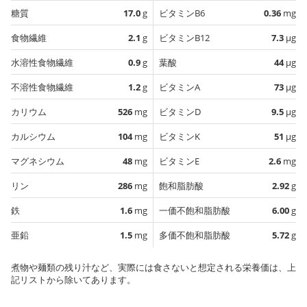
糖質
17.0
g
ビタミンB6
0.36
mg
食物繊維
2.1
g
ビタミンB12
7.3
µg
水溶性食物繊維
0.9
g
葉酸
44
µg
不溶性食物繊維
1.2
g
ビタミンA
73
µg
カリウム
526
mg
ビタミンD
9.5
µg
カルシウム
104
mg
ビタミンK
51
µg
マグネシウム
48
mg
ビタミンE
2.6
mg
リン
286
mg
飽和脂肪酸
2.92
g
鉄
1.6
mg
一価不飽和脂肪酸
6.00
g
亜鉛
1.5
mg
多価不飽和脂肪酸
5.72
g
煮物や麺類の残り汁など、実際には食さないと想定される栄養価は、上
記リストから除いてあります。