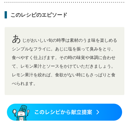
妊婦健診・血糖値が気になる（初期）
妊娠高血圧(中期)
妊娠糖尿病(初期)
産後（母乳）
産後（混合栄養）
このレシピのエピソード
骨粗しょう症
関節リウマチ
フレイル（年齢に合わせた体作り）
低栄養予防
貧血対策
ニキビ・肌荒れ
妊活中
更年期
あ
じがおいしい旬の時季は素材のうま味を楽しめる
シンプルなフライに。あじに塩を振って臭みをとり、
食べやすく仕上げます。その時の味覚や体調に合わせ
て、レモン果汁とソースをかけていただきましょう。
レモン果汁を絞れば、食欲がない時にもさっぱりと食
べられます。