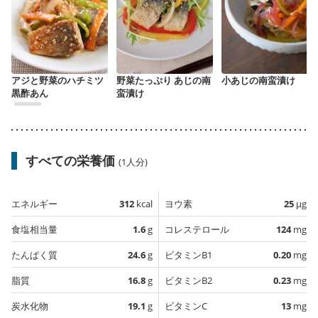
アジと野菜のハチミツ
野菜たっぷり あじの南
小あじの南蛮漬け
黒酢あん
蛮漬け
すべての栄養価
(1人分)
エネルギー
312
kcal
ヨウ素
25
µg
食塩相当量
1.6
g
コレステロール
124
mg
たんぱく質
24.6
g
ビタミンB1
0.20
mg
脂質
16.8
g
ビタミンB2
0.23
mg
炭水化物
19.1
g
ビタミンC
13
mg