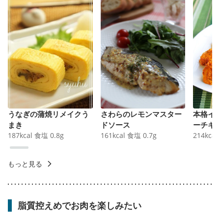
うなぎの蒲焼リメイクう
さわらのレモンマスター
本格イ
まき
ドソース
ーチキ
187
kcal
食塩
0.8
g
161
kcal
食塩
0.7
g
214
kcal
もっと見る
脂質控えめでお肉を楽しみたい