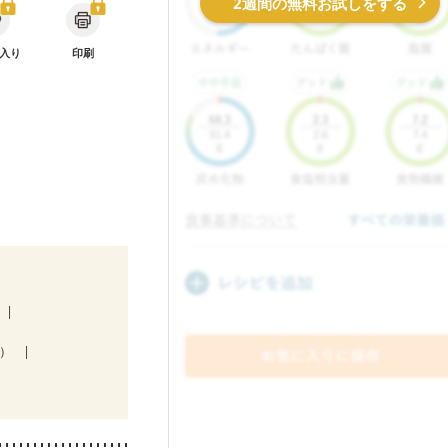
2週間の無料お試しをする
入り
印刷
期）
中）
ウマチ
更年期