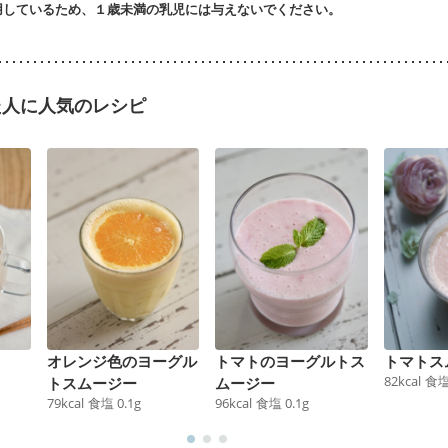
用しているため、１歳未満の乳児には与えないでください。
た人に人気のレシピ
オレンジ色のヨーグル
トマトのヨーグルトス
トマトス
82
kcal
食
トスムージー
ムージー
79
kcal
食塩
0.1
g
96
kcal
食塩
0.1
g