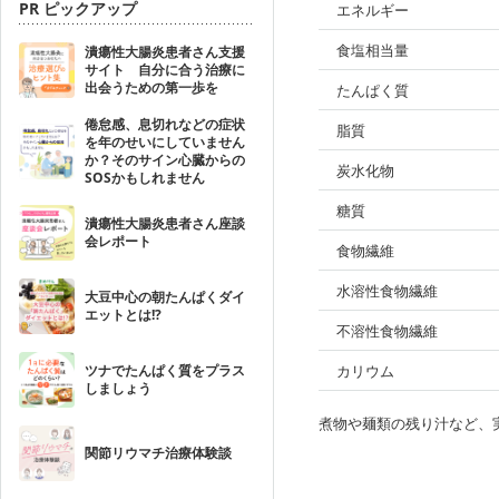
PR ピックアップ
エネルギー
食塩相当量
潰瘍性大腸炎患者さん支援
サイト 自分に合う治療に
出会うための第一歩を
たんぱく質
倦怠感、息切れなどの症状
脂質
を年のせいにしていません
か？そのサイン心臓からの
炭水化物
SOSかもしれません
糖質
潰瘍性大腸炎患者さん座談
会レポート
食物繊維
水溶性食物繊維
大豆中心の朝たんぱくダイ
エットとは!?
不溶性食物繊維
ツナでたんぱく質をプラス
カリウム
しましょう
煮物や麺類の残り汁など、
関節リウマチ治療体験談