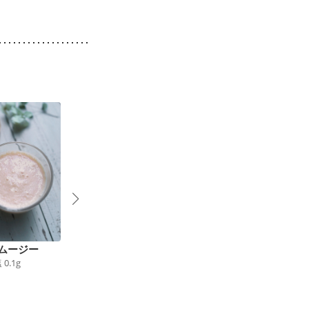
ムージー
豆乳とレモンでヨーグ
アボカドとオレンジの
塩
0.1
g
ルトドリンク
スムージー
90
kcal
食塩
0.0
g
120
kcal
食塩
0.0
g
6