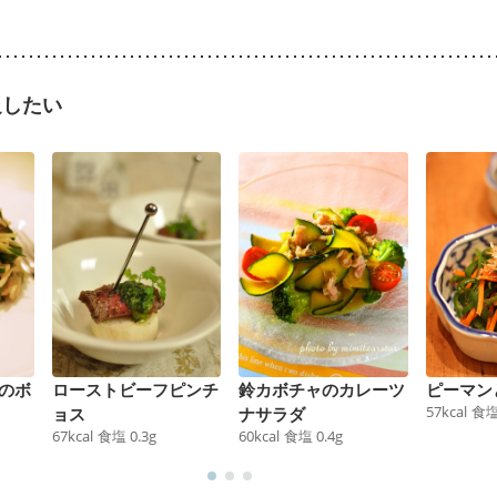
足したい
のボ
ローストビーフピンチ
鈴カボチャのカレーツ
ピーマン
57
kcal
食
ョス
ナサラダ
67
kcal
食塩
0.3
g
60
kcal
食塩
0.4
g