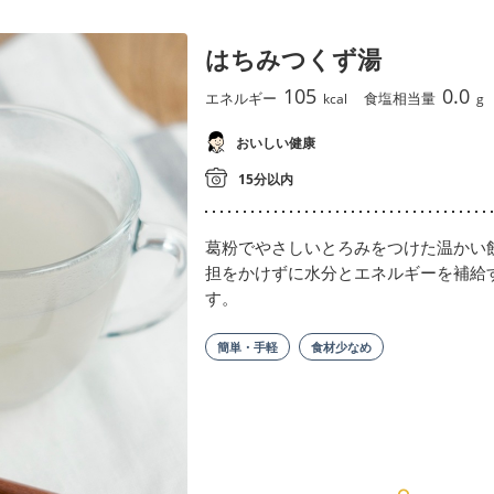
はちみつくず湯
105
0.0
エネルギー
食塩相当量
kcal
g
おいしい健康
15分以内
葛粉でやさしいとろみをつけた温かい
担をかけずに水分とエネルギーを補給
す。
簡単・手軽
食材少なめ