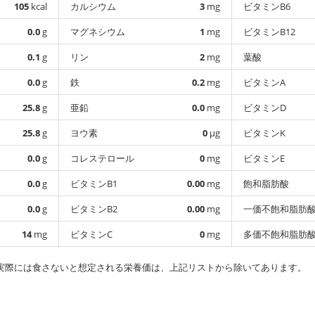
105
kcal
カルシウム
3
mg
ビタミンB6
0.0
g
マグネシウム
1
mg
ビタミンB12
0.1
g
リン
2
mg
葉酸
0.0
g
鉄
0.2
mg
ビタミンA
25.8
g
亜鉛
0.0
mg
ビタミンD
25.8
g
ヨウ素
0
µg
ビタミンK
0.0
g
コレステロール
0
mg
ビタミンE
0.0
g
ビタミンB1
0.00
mg
飽和脂肪酸
0.0
g
ビタミンB2
0.00
mg
一価不飽和脂肪
14
mg
ビタミンC
0
mg
多価不飽和脂肪
実際には食さないと想定される栄養価は、上記リストから除いてあります。