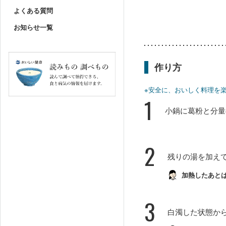
よくある質問
お知らせ一覧
作り方
※安全に、おいしく料理を
1
小鍋に葛粉と分量
2
残りの湯を加え
加熱したあと
3
白濁した状態か