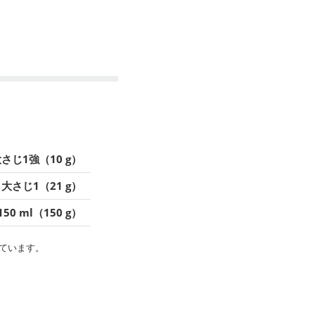
さじ1強（10 g）
大さじ1（21 g）
150 ml（150 g）
ています。