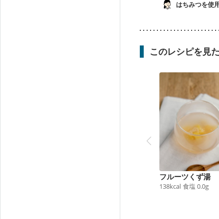
はちみつを使
このレシピを見
フルーツくず湯
138
kcal
食塩
0.0
g