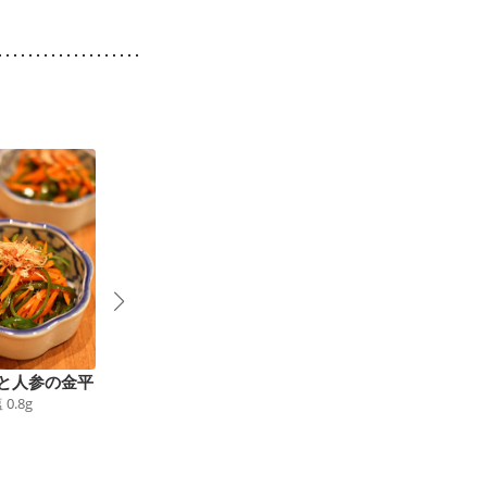
と人参の金平
切り干し大根の梅ツナ
おからサラダ
塩
0.8
g
64
kcal
食塩
0.6
g
辛子ポン酢和え
42
kcal
食塩
0.6
g
9