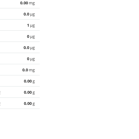
0.00
mg
0.0
µg
1
µg
0
µg
0.0
µg
0
µg
0.0
mg
0.00
g
酸
0.00
g
酸
0.00
g