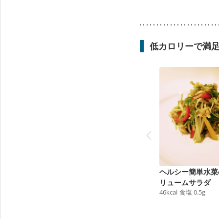
低カロリーで満
ヘルシー簡単水菜
リュームサラダ
46
kcal
食塩
0.5
g