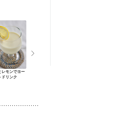
とレモンでヨー
アボカドとオレンジ
モロヘイヤのヨーグ
パプリカのレ
トドリンク
のスムージー
ルトスムージー
ド風スムージ