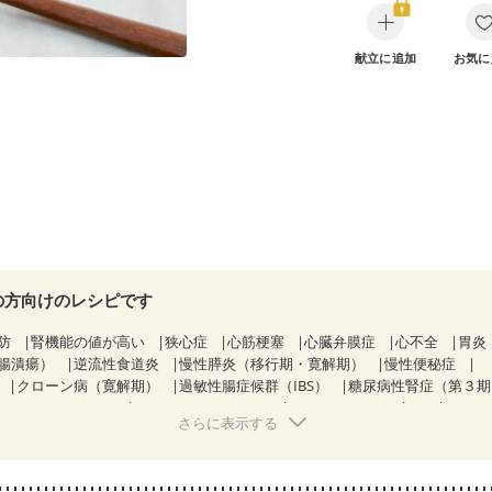
献立に追加
お気に
の方向けのレシピです
防
腎機能の値が高い
狭心症
心筋梗塞
心臓弁膜症
心不全
胃炎
腸潰瘍）
逆流性食道炎
慢性膵炎（移行期・寛解期）
慢性便秘症
クローン病（寛解期）
過敏性腸症候群（IBS）
糖尿病性腎症（第３
KD（ステージ２）
CKD（ステージ３a）
CKD（ステージ３b）
さらに表示する
胃がん（抗がん剤治療中）
胃がん治療を終えた方・経過観察中の方
・経過観察中の方
大腸がん（抗がん剤治療中）
大腸がん（放射線治療
感じ方が変わった
食欲がない
消化不良
骨折
骨粗しょう症
関節リ