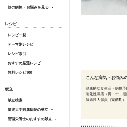
他の病気・お悩みを見る
レシピ
レシピ一覧
テーマ別レシピ
レシピ索引
おすすめ厳選レシピ
無料レシピ100
こんな病気・お悩み
健康的な食生活・病気予
献立
消化性潰瘍（胃・十二指
潰瘍性大腸炎（寛解期）
献立検索
CKD（ステージ１）
C
筑波大学附属病院の献立
乳がん（放射線治療中）
大腸がん治療を終えた方
管理栄養士のおすすめ献立
飲み込みにくい
味の