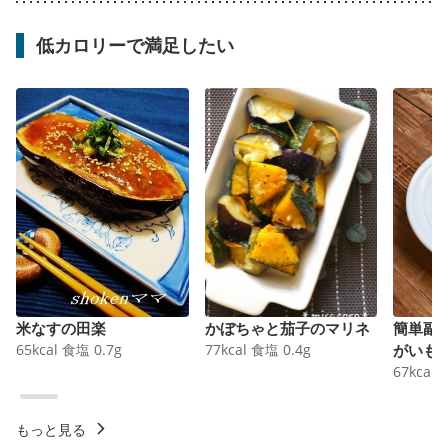
低カロリーで満足したい
米なすの田楽
かぼちゃと茄子のマリネ
簡単副
65
kcal
食塩
0.7
g
77
kcal
食塩
0.4
g
がいも
67
kcal
もっと見る