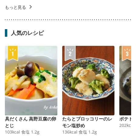
もっと見る
人気のレシピ
具だくさん 高野豆腐の卵
たらとブロッコリーのレ
ポテト
とじ
モン塩炒め
202
kcal
103
kcal
食塩
1.2
g
136
kcal
食塩
1.2
g