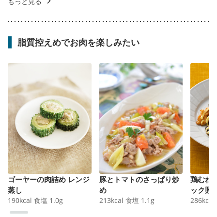
もっと見る
脂質控えめでお肉を楽しみたい
ゴーヤーの肉詰め レンジ
豚とトマトのさっぱり炒
鶏むね
蒸し
め
ック照
190
kcal
食塩
1.0
g
213
kcal
食塩
1.1
g
286
kcal