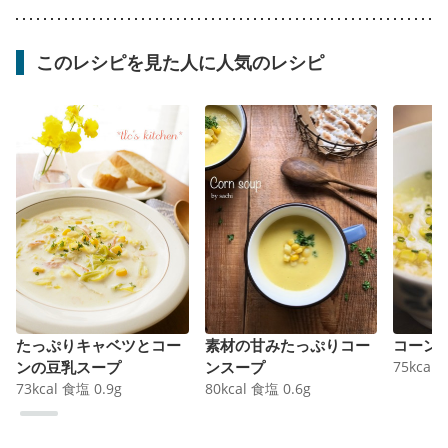
このレシピを見た人に人気のレシピ
たっぷりキャベツとコー
素材の甘みたっぷりコー
コーン
ンの豆乳スープ
ンスープ
75
kcal
73
kcal
食塩
0.9
g
80
kcal
食塩
0.6
g