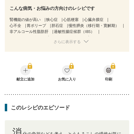
こんな病気・お悩みの方向けのレシピです
腎機能の値が高い
狭心症
心筋梗塞
心臓弁膜症
心不全
胃ポリープ
胆石症
慢性膵炎（移行期・寛解期）
非アルコール性脂肪肝
過敏性腸症候群（IBS）
CKD（ステージ１）
CKD（ステージ２）
さらに表示する
CKD（ステージ３a）
乳がん（抗がん剤治療中）
乳がん（ホルモン療法中）
乳がん（放射線治療中）
乳がん治療を終えた方・経過観察中の方など
飲み込みにくい
味の感じ方が変わった
食欲がない
産後（ミルク）
骨折
骨粗しょう症
関節リウマチ
乾癬
フレイル（年齢に合わせた体作り）
更年期
献立に追加
お気に入り
印刷
このレシピのエピソード
消