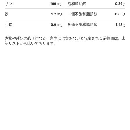
リン
100
mg
飽和脂肪酸
0.39
g
鉄
1.2
mg
一価不飽和脂肪酸
0.63
g
亜鉛
0.9
mg
多価不飽和脂肪酸
1.18
g
煮物や麺類の残り汁など、実際には食さないと想定される栄養価は、上
記リストから除いてあります。