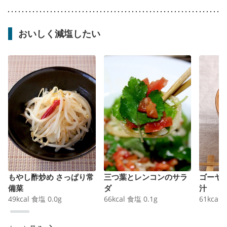
おいしく減塩したい
もやし酢炒め さっぱり常
三つ葉とレンコンのサラ
ゴーヤ
備菜
ダ
汁
49
kcal
食塩
0.0
g
66
kcal
食塩
0.1
g
61
kcal