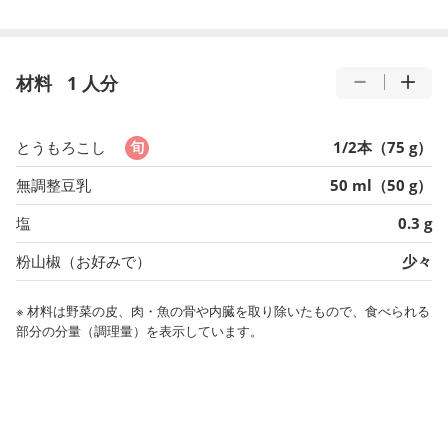
材料
1 人分
とうもろこし
1/2本（75 g）
無調整豆乳
50 ml（50 g）
塩
0.3 g
粉山椒（お好みで）
少々
※ 材料は野菜の皮、肉・魚の骨や内臓を取り除いたもので、食べられる
部分の分量（調理量）を表示しています。