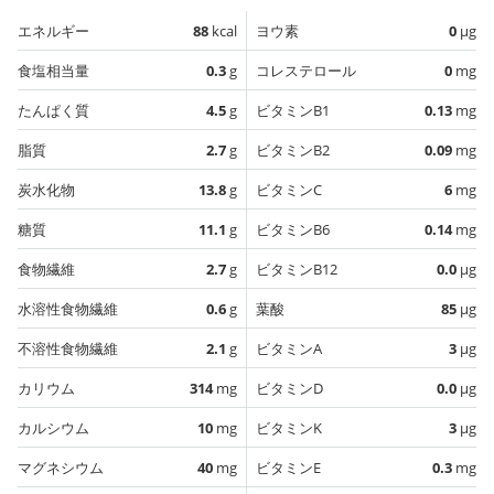
エネルギー
88
kcal
ヨウ素
0
µg
食塩相当量
0.3
g
コレステロール
0
mg
たんぱく質
4.5
g
ビタミンB1
0.13
mg
脂質
2.7
g
ビタミンB2
0.09
mg
炭水化物
13.8
g
ビタミンC
6
mg
糖質
11.1
g
ビタミンB6
0.14
mg
食物繊維
2.7
g
ビタミンB12
0.0
µg
水溶性食物繊維
0.6
g
葉酸
85
µg
不溶性食物繊維
2.1
g
ビタミンA
3
µg
カリウム
314
mg
ビタミンD
0.0
µg
カルシウム
10
mg
ビタミンK
3
µg
マグネシウム
40
mg
ビタミンE
0.3
mg