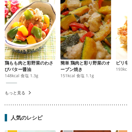
鶏もも肉と彩野菜のわさ
簡単 鶏肉と彩り野菜のオ
ピリ辛
びバター醤油
ーブン焼き
193
kcal
148
kcal
食塩
1.3
g
151
kcal
食塩
1.1
g
もっと見る
人気のレシピ