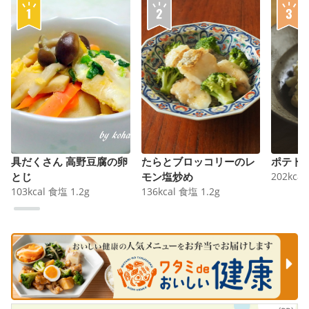
具だくさん 高野豆腐の卵
たらとブロッコリーのレ
ポテト
とじ
モン塩炒め
202
kcal
103
kcal
食塩
1.2
g
136
kcal
食塩
1.2
g