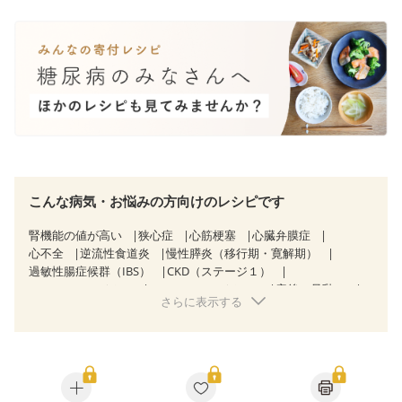
こんな病気・お悩みの方向けのレシピです
腎機能の値が高い
狭心症
心筋梗塞
心臓弁膜症
心不全
逆流性食道炎
慢性膵炎（移行期・寛解期）
過敏性腸症候群（IBS）
CKD（ステージ１）
CKD（ステージ２）
CKD（ステージ３a）
産後（母乳）
さらに表示する
産後（混合栄養）
産後（ミルク）
関節リウマチ
更年期