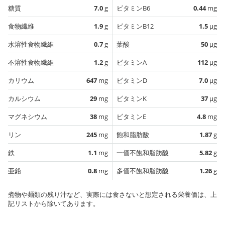
糖質
7.0
g
ビタミンB6
0.44
mg
食物繊維
1.9
g
ビタミンB12
1.5
µg
水溶性食物繊維
0.7
g
葉酸
50
µg
不溶性食物繊維
1.2
g
ビタミンA
112
µg
カリウム
647
mg
ビタミンD
7.0
µg
カルシウム
29
mg
ビタミンK
37
µg
マグネシウム
38
mg
ビタミンE
4.8
mg
リン
245
mg
飽和脂肪酸
1.87
g
鉄
1.1
mg
一価不飽和脂肪酸
5.82
g
亜鉛
0.8
mg
多価不飽和脂肪酸
1.26
g
煮物や麺類の残り汁など、実際には食さないと想定される栄養価は、上
記リストから除いてあります。