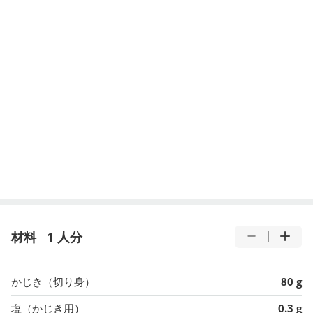
材料
1 人分
かじき（切り身）
80 g
塩（かじき用）
0.3 g