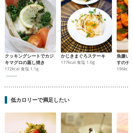
クッキングシートでカジ
かじきまぐろステーキ
魚嫌い
キマグロの蒸し焼き
177
kcal
食塩
1.0
g
すのチ
172
kcal
食塩
1.1
g
196
kcal
低カロリーで満足したい