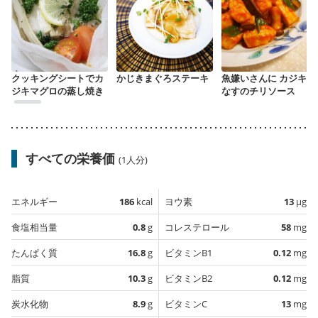
クッキングシートでカ
かじきまぐろステーキ
魚嫌いさんに カジキと
ジキマグロの蒸し焼き
なすのチリソース
すべての栄養価
(1人分)
エネルギー
186
kcal
ヨウ素
13
µg
食塩相当量
0.8
g
コレステロール
58
mg
たんぱく質
16.8
g
ビタミンB1
0.12
mg
脂質
10.3
g
ビタミンB2
0.12
mg
炭水化物
8.9
g
ビタミンC
13
mg