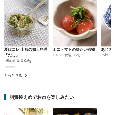
夏はコレ 山形の郷土料理
ミニトマトの冷たい煮物
あじの
「だし」
19
kcal
食塩
0.2
g
75
kcal
16
kcal
食塩
0.6
g
もっと見る
脂質控えめでお肉を楽しみたい