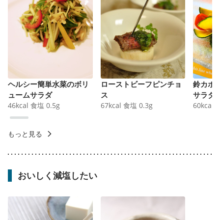
ヘルシー簡単水菜のボリ
ローストビーフピンチョ
鈴カボ
ュームサラダ
ス
サラダ
46
kcal
食塩
0.5
g
67
kcal
食塩
0.3
g
60
kcal
もっと見る
おいしく減塩したい