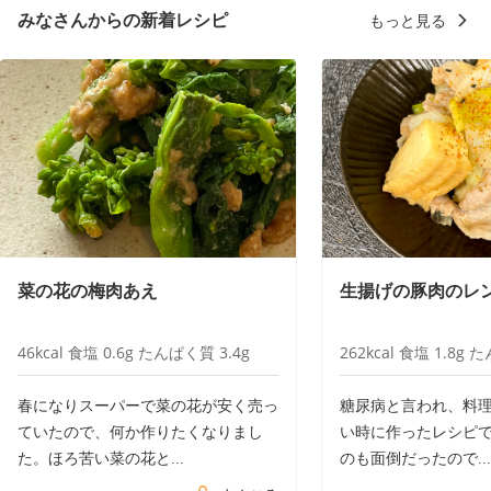
みなさんからの新着レシピ
もっと見る
菜の花の梅肉あえ
生揚げの豚肉のレ
46
kcal
食塩
0.6
g
たんぱく質
3.4
g
262
kcal
食塩
1.8
g
た
春になりスーパーで菜の花が安く売っ
糖尿病と言われ、料
ていたので、何か作りたくなりまし
い時に作ったレシピ
た。ほろ苦い菜の花と...
のも面倒だったので...