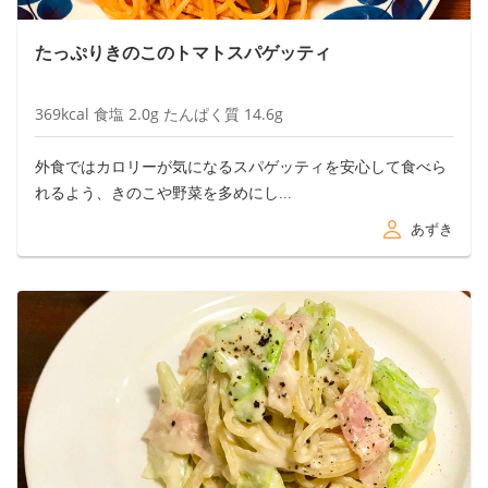
たっぷりきのこのトマトスパゲッティ
369
kcal
食塩
2.0
g
たんぱく質
14.6
g
外食ではカロリーが気になるスパゲッティを安心して食べら
れるよう、きのこや野菜を多めにし...
あずき