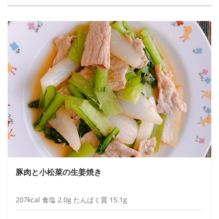
豚肉と小松菜の生姜焼き
207
kcal
食塩
2.0
g
たんぱく質
15.1
g