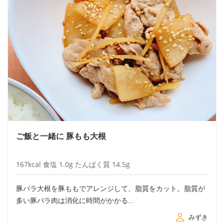
ご飯と一緒に 豚もも大根
167
kcal
食塩
1.0
g
たんぱく質
14.5
g
豚バラ大根を豚ももでアレンジして、脂質をカット。脂質が
多い豚バラ肉は消化に時間がかかる...
みずき