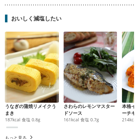
おいしく減塩したい
うなぎの蒲焼リメイクう
さわらのレモンマスター
本格イ
まき
ドソース
ーチキ
187
kcal
食塩
0.8
g
161
kcal
食塩
0.7
g
214
kcal
もっと見る