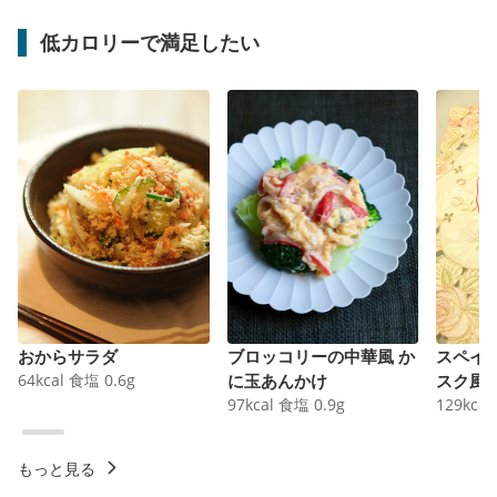
低カロリーで満足したい
おからサラダ
ブロッコリーの中華風 か
スペイ
64
kcal
食塩
0.6
g
に玉あんかけ
スク風
97
kcal
食塩
0.9
g
129
kcal
もっと見る