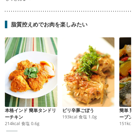
脂質控えめでお肉を楽しみたい
本格インド 簡単タンドリ
ピリ辛豚ごぼう
簡単 
ーチキン
193
kcal
食塩
1.0
g
ーブン
214
kcal
食塩
0.6
g
151
kcal