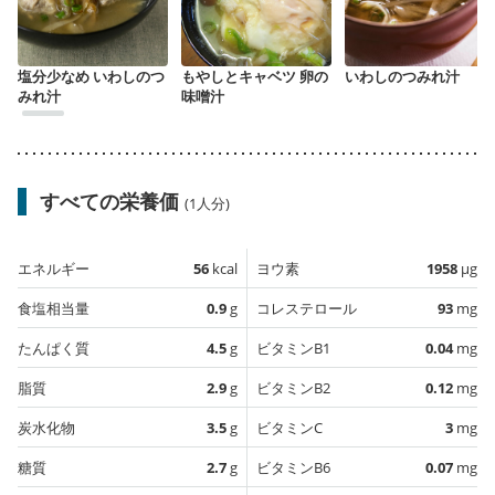
塩分少なめ いわしのつ
もやしとキャベツ 卵の
いわしのつみれ汁
みれ汁
味噌汁
すべての栄養価
(1人分)
エネルギー
56
kcal
ヨウ素
1958
µg
食塩相当量
0.9
g
コレステロール
93
mg
たんぱく質
4.5
g
ビタミンB1
0.04
mg
脂質
2.9
g
ビタミンB2
0.12
mg
炭水化物
3.5
g
ビタミンC
3
mg
糖質
2.7
g
ビタミンB6
0.07
mg