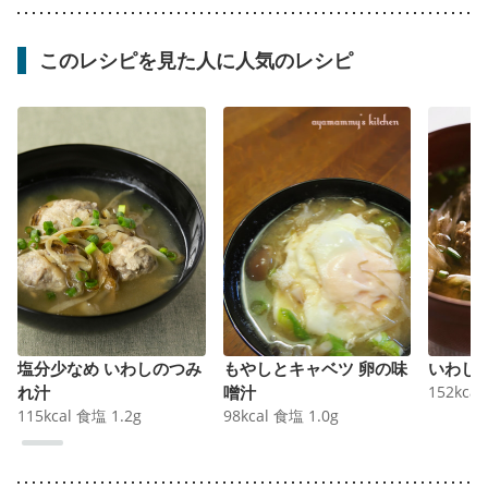
このレシピを見た人に人気のレシピ
塩分少なめ いわしのつみ
もやしとキャベツ 卵の味
いわし
れ汁
噌汁
152
kcal
115
kcal
食塩
1.2
g
98
kcal
食塩
1.0
g