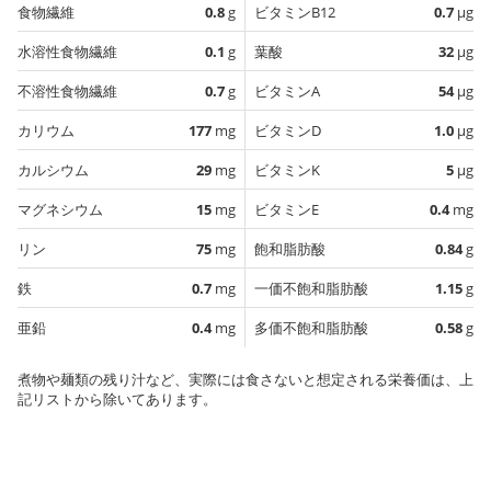
食物繊維
0.8
g
ビタミンB12
0.7
µg
水溶性食物繊維
0.1
g
葉酸
32
µg
不溶性食物繊維
0.7
g
ビタミンA
54
µg
カリウム
177
mg
ビタミンD
1.0
µg
カルシウム
29
mg
ビタミンK
5
µg
マグネシウム
15
mg
ビタミンE
0.4
mg
リン
75
mg
飽和脂肪酸
0.84
g
鉄
0.7
mg
一価不飽和脂肪酸
1.15
g
亜鉛
0.4
mg
多価不飽和脂肪酸
0.58
g
煮物や麺類の残り汁など、実際には食さないと想定される栄養価は、上
記リストから除いてあります。