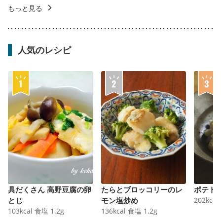
もっと見る
人気のレシピ
具だくさん 高野豆腐の卵
たらとブロッコリーのレ
ポテト
とじ
モン塩炒め
202
kcal
103
kcal
食塩
1.2
g
136
kcal
食塩
1.2
g