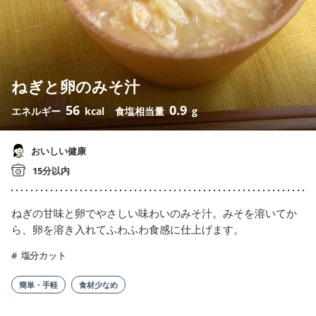
ねぎと卵のみそ汁
56
0.9
エネルギー
kcal
食塩相当量
g
おいしい健康
15分以内
ねぎの甘味と卵でやさしい味わいのみそ汁。みそを溶いてか
ら、卵を溶き入れてふわふわ食感に仕上げます。
塩分カット
簡単・手軽
食材少なめ