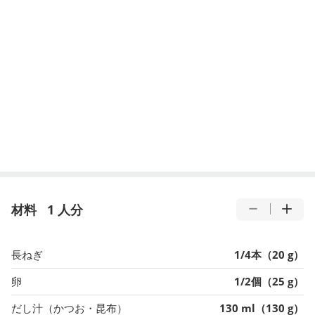
材料
1 人分
長ねぎ
1/4本（20 g）
卵
1/2個（25 g）
だし汁（かつお・昆布）
130 ml（130 g）