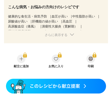
こんな病気・お悩みの方向けのレシピです
健康的な食生活・病気予防
血圧が高い
中性脂肪が高い
尿酸値が高い
肝機能の値が高い
高血圧
高尿酸血症（痛風）
潰瘍性大腸炎（寛解期）
過敏性腸症候群（IBS）
CKD（ステージ３a）
さらに表示する
乳がん（抗がん剤治療中）
乳がん（ホルモン療法中）
乳がん（放射線治療中）
乳がん治療を終えた方・経過観察中の方など
食欲がない
消化不良
妊娠中(初期)
妊婦健診・体重増加が気になる（初期）
妊婦健診・血圧が気になる（初期）
妊婦健診・血糖値が気になる（初期）
献立に追加
お気に入り
妊娠高血圧(中期)
印刷
妊娠糖尿病(初期)
産後（母乳）
産後（混合栄養）
産後（ミルク）
骨折
骨粗しょう症
関節リウマチ
フレイル（年齢に合わせた体作り）
低栄養予防
貧血対策
ニキビ・肌荒れ
妊活中
更年期