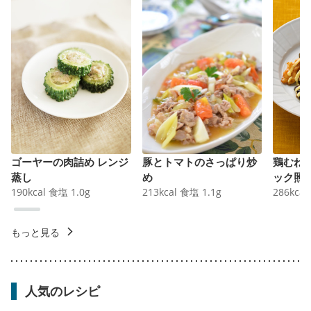
ゴーヤーの肉詰め レンジ
豚とトマトのさっぱり炒
鶏むね
蒸し
め
ック照
190
kcal
食塩
1.0
g
213
kcal
食塩
1.1
g
286
kcal
もっと見る
人気のレシピ