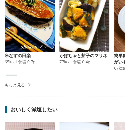
米なすの田楽
かぼちゃと茄子のマリネ
簡単副
65
kcal
食塩
0.7
g
77
kcal
食塩
0.4
g
がいも
67
kcal
もっと見る
おいしく減塩したい