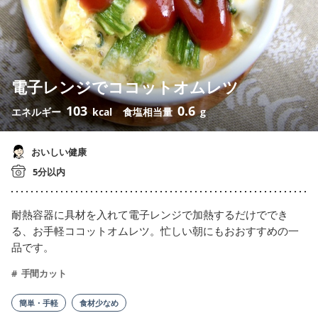
電子レンジでココットオムレツ
103
0.6
エネルギー
kcal
食塩相当量
g
おいしい健康
5分以内
耐熱容器に具材を入れて電子レンジで加熱するだけででき
る、お手軽ココットオムレツ。忙しい朝にもおおすすめの一
品です。
手間カット
簡単・手軽
食材少なめ