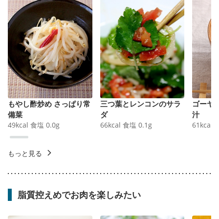
もやし酢炒め さっぱり常
三つ葉とレンコンのサラ
ゴーヤ
備菜
ダ
汁
49
kcal
食塩
0.0
g
66
kcal
食塩
0.1
g
61
kcal
もっと見る
脂質控えめでお肉を楽しみたい