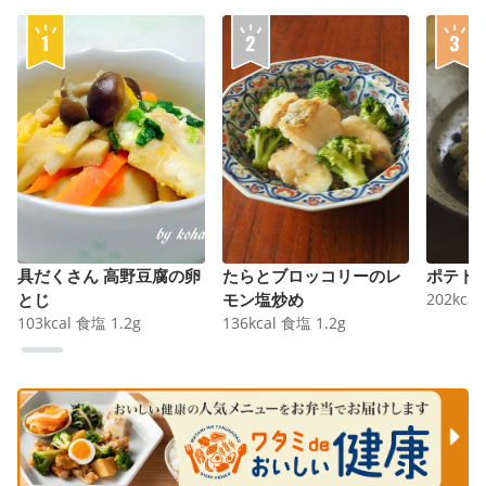
具だくさん 高野豆腐の卵
たらとブロッコリーのレ
ポテト
とじ
モン塩炒め
202
kcal
103
kcal
食塩
1.2
g
136
kcal
食塩
1.2
g