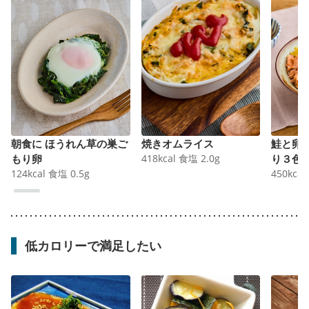
朝食に ほうれん草の巣ご
焼きオムライス
鮭と卵
もり卵
418
kcal
食塩
2.0
g
り３色
124
kcal
食塩
0.5
g
450
kcal
低カロリーで満足したい