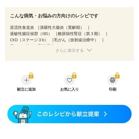
こんな病気・お悩みの方向けのレシピです
逆流性食道炎
潰瘍性大腸炎（寛解期）
過敏性腸症候群（IBS）
糖尿病性腎症（第３期）
CKD（ステージ３b）
乳がん（放射線治療中）
胃がん（抗がん剤治療中）
さらに表示する
胃がん治療を終えた方・経過観察中の方
大腸がん治療を終えた方・経過観察中の方
大腸がん（抗がん剤治療中）
大腸がん（放射線治療中）
飲み込みにくい
食欲がない
消化不良
産後（ミルク）
骨折
骨粗しょう症
関節リウマチ
フレイル（年齢に合わせた体作り）
低栄養予防
更年期
献立に追加
お気に入り
印刷