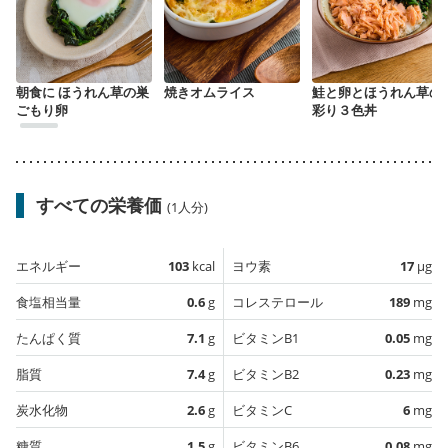
朝食に ほうれん草の巣
焼きオムライス
鮭と卵とほうれん草の
ごもり卵
彩り３色丼
すべての栄養価
(1人分)
エネルギー
103
kcal
ヨウ素
17
µg
食塩相当量
0.6
g
コレステロール
189
mg
たんぱく質
7.1
g
ビタミンB1
0.05
mg
脂質
7.4
g
ビタミンB2
0.23
mg
炭水化物
2.6
g
ビタミンC
6
mg
糖質
1.5
g
ビタミンB6
0.08
mg