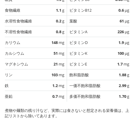
食物繊維
1.1
g
ビタミンB12
0.6
µg
水溶性食物繊維
0.2
g
葉酸
61
µg
不溶性食物繊維
0.8
g
ビタミンA
226
µg
カリウム
148
mg
ビタミンD
1.9
µg
カルシウム
51
mg
ビタミンK
100
µg
マグネシウム
21
mg
ビタミンE
1.7
mg
リン
103
mg
飽和脂肪酸
1.88
g
鉄
1.2
mg
一価不飽和脂肪酸
2.99
g
亜鉛
0.7
mg
多価不飽和脂肪酸
1.70
g
煮物や麺類の残り汁など、実際には食さないと想定される栄養価は、上
記リストから除いてあります。