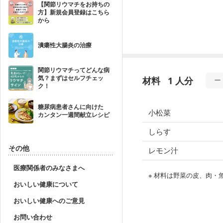
【関節リウマチをお持ちの
方】新規会員登録はこちら
から
潰瘍性大腸炎の治療
関節リウマチってどんな病
気？まずはセルフチェッ
材料
1 人分
ク！
糖尿病患者さんに向けた
小松菜
カンタン一週間献立レシピ
しらす
その他
レモン汁
医療関係者のみなさまへ
※ 材料は野菜の皮、肉
おいしい健康について
おいしい健康へのご意見
お問い合わせ