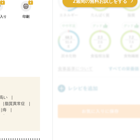
2週間の無料お試しをする
入り
印刷
が高い
脂質異常症
痔
）
中）
）