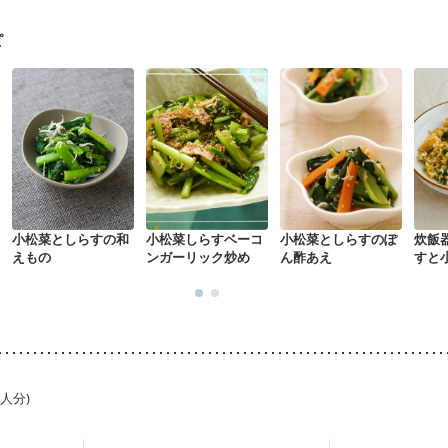
る（初期）
妊婦健診・血糖値が気になる（初期）
妊娠高血圧(中期)
妊
混合栄養）
産後（ミルク）
骨折
骨粗しょう症
関節リウマチ
乾癬
ピ
た体作り）
貧血対策
ニキビ・肌荒れ
妊活中
更年期
小松菜としらすの和
小松菜しらすベーコ
小松菜としらすのぽ
炊飯
えもの
ンガーリック炒め
ん酢あえ
すと
ハン
1人分)