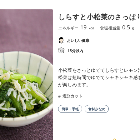
しらすと小松菜のさっぱ
19
0.5
エネルギー
食塩相当量
kcal
g
おいしい健康
15分以内
小松菜をさっとゆでてしらすとレモン
松菜は短時間でゆでてシャキシャキ感
が楽しめます。
塩分カット
簡単・手軽
食材少なめ