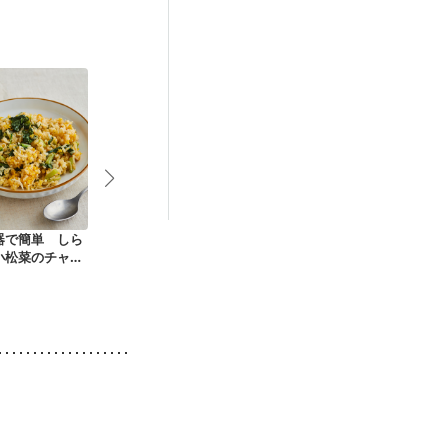
娠糖尿病(初期)
器で簡単 しら
しらすと小松菜の卵
小松菜とトマトの和
エリンギ小松
小松菜のチャー
雑炊
風サラダ
ダ
風