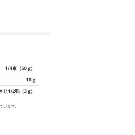
1/4束（50 g）
10 g
さじ1/2強（3 g）
ています。