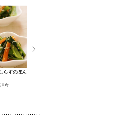
しらすのぽん
炊飯器で簡単 しらす
しらすと小松菜の卵雑
と小松菜のチャーハン
炊
塩
0.6
g
373
kcal
食塩
1.7
g
253
kcal
食塩
1.5
g
4
風