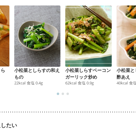
しら
小松菜としらすの和え
小松菜しらすベーコン
小松菜と
もの
ガーリック炒め
酢あえ
22
kcal
食塩
0.4
g
62
kcal
食塩
0.9
g
40
kcal
食
足したい