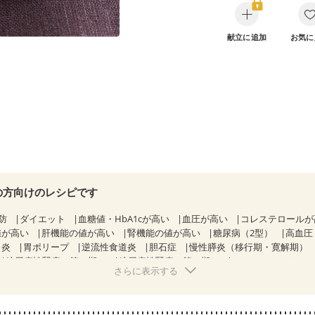
献立に追加
お気に
の方向けのレシピです
防
ダイエット
血糖値・HbA1cが高い
血圧が高い
コレステロール
値が高い
肝機能の値が高い
腎機能の値が高い
糖尿病（2型）
高血圧
胃炎
胃ポリープ
逆流性食道炎
胆石症
慢性膵炎（移行期・寛解期）
糖尿病性腎症（第１期）
糖尿病性腎症（第２期）
CKD（ステージ１
さらに表示する
KD（ステージ３a）
乳がん（抗がん剤治療中）
乳がん（ホルモン療法
乳がん治療を終えた方・経過観察中の方など
胃がん（抗がん剤治療中
がない
妊娠中(初期)
妊婦健診・体重増加が気になる（初期）