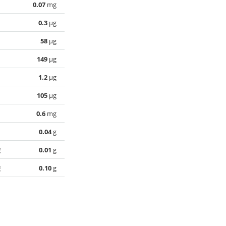
0.07
mg
0.3
µg
58
µg
149
µg
1.2
µg
105
µg
0.6
mg
0.04
g
酸
0.01
g
酸
0.10
g