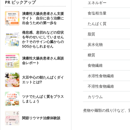
PR ピックアップ
エネルギー
食塩相当量
潰瘍性大腸炎患者さん支援
サイト 自分に合う治療に
出会うための第一歩を
たんぱく質
倦怠感、息切れなどの症状
脂質
を年のせいにしていません
か？そのサイン心臓からの
炭水化物
SOSかもしれません
糖質
潰瘍性大腸炎患者さん座談
会レポート
食物繊維
水溶性食物繊維
大豆中心の朝たんぱくダイ
エットとは!?
不溶性食物繊維
ツナでたんぱく質をプラス
カリウム
しましょう
煮物や麺類の残り汁など、
関節リウマチ治療体験談