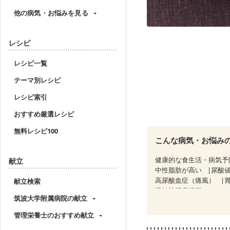
他の病気・お悩みを見る
レシピ
レシピ一覧
テーマ別レシピ
レシピ索引
おすすめ厳選レシピ
無料レシピ100
こんな病気・お悩み
健康的な食生活・病気予
献立
中性脂肪が高い
尿酸
高尿酸血症（痛風）
献立検索
過敏性腸症候群（IBS）
筑波大学附属病院の献立
CKD（ステージ２）
C
乳がん（放射線治療中）
管理栄養士のおすすめ献立
飲み込みにくい
食欲