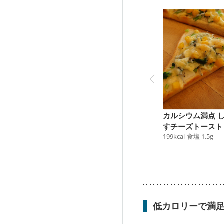
カルシウム満点 
すチーズトースト
199
kcal
食塩
1.5
g
低カロリーで満