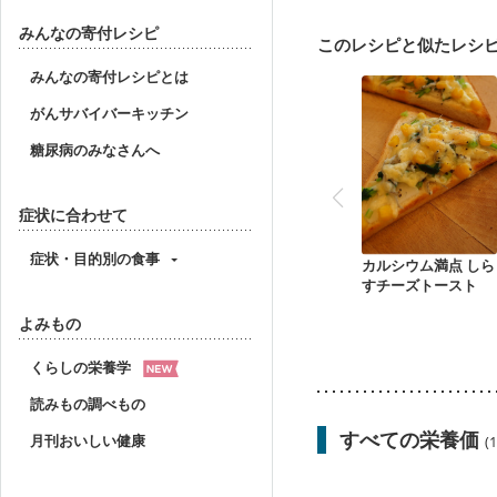
妊婦健診・血圧が気にな
産後（母乳）
産後（
みんなの寄付レシピ
このレシピと似たレシ
フレイル（年齢に合わせ
みんなの寄付レシピとは
がんサバイバーキッチン
糖尿病のみなさんへ
症状に合わせて
症状・目的別の食事
カルシウム満点 しら
すチーズトースト
よみもの
くらしの栄養学
読みもの調べもの
すべての栄養価
月刊おいしい健康
(