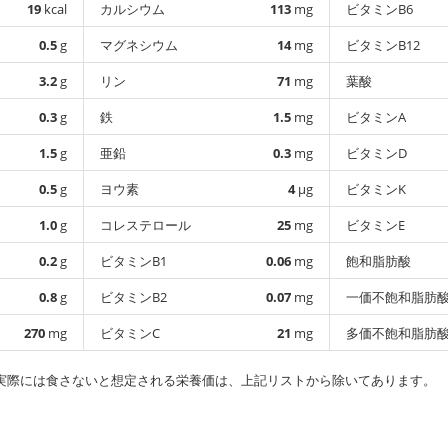
19
kcal
カルシウム
113
mg
ビタミンB6
0.5
g
マグネシウム
14
mg
ビタミンB12
3.2
g
リン
71
mg
葉酸
0.3
g
鉄
1.5
mg
ビタミンA
1.5
g
亜鉛
0.3
mg
ビタミンD
0.5
g
ヨウ素
4
µg
ビタミンK
1.0
g
コレステロール
25
mg
ビタミンE
0.2
g
ビタミンB1
0.06
mg
飽和脂肪酸
0.8
g
ビタミンB2
0.07
mg
一価不飽和脂肪
270
mg
ビタミンC
21
mg
多価不飽和脂肪
実際には食さないと想定される栄養価は、上記リストから除いてあります。