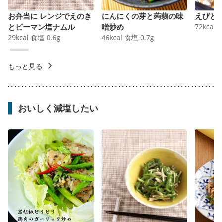
お弁当に レンジでえのき
にんにくの芽と蒟蒻の味
えびと
とピーマン塩ナムル
噌炒め
72
kcal
29
kcal
食塩
0.6
g
46
kcal
食塩
0.7
g
もっと見る
おいしく減塩したい