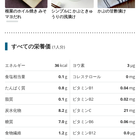
根菜のホイル焼き みそ
シンプルに かぶときゅ
かぶの甘酢漬け
マヨだれ
うりの浅漬け
すべての栄養価
(1人分)
エネルギー
36
kcal
ヨウ素
3
µg
食塩相当量
0.1
g
コレステロール
0
mg
たんぱく質
0.8
g
ビタミンB1
0.04
mg
脂質
0.1
g
ビタミンB2
0.02
mg
炭水化物
8.2
g
ビタミンC
21
mg
糖質
7.0
g
ビタミンB6
0.06
mg
食物繊維
1.2
g
ビタミンB12
0.0
µg