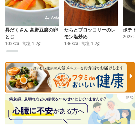
具だくさん 高野豆腐の卵
たらとブロッコリーのレ
ポテト
とじ
モン塩炒め
202
kcal
103
kcal
食塩
1.2
g
136
kcal
食塩
1.2
g