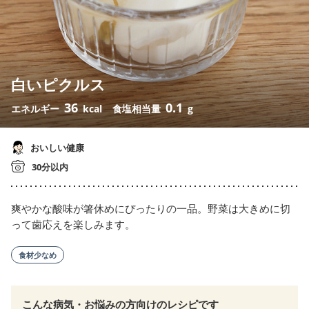
白いピクルス
36
0.1
エネルギー
kcal
食塩相当量
g
おいしい健康
30分以内
爽やかな酸味が箸休めにぴったりの一品。野菜は大きめに切
って歯応えを楽しみます。
食材少なめ
こんな病気・お悩みの方向けのレシピです