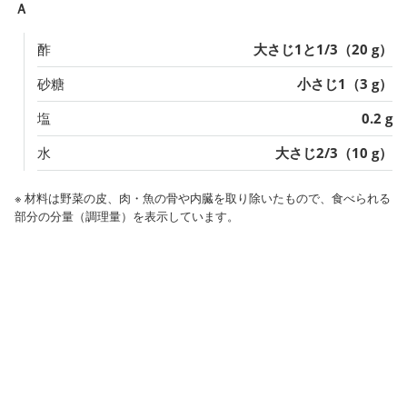
Ａ
酢
大さじ1と1/3（20 g）
砂糖
小さじ1（3 g）
塩
0.2 g
水
大さじ2/3（10 g）
※ 材料は野菜の皮、肉・魚の骨や内臓を取り除いたもので、食べられる
部分の分量（調理量）を表示しています。