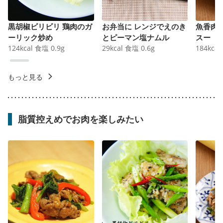
黒胡椒ビリビリ 鶏肉のガ
お弁当に レンジでえのき
魚香肉
ーリック炒め
とピーマン塩ナムル
スー
124
kcal
食塩
0.9
g
29
kcal
食塩
0.6
g
184
kcal
もっと見る
脂質控えめでお肉を楽しみたい