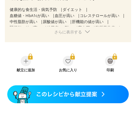
健康的な食生活・病気予防
ダイエット
血糖値・HbA1cが高い
血圧が高い
コレステロールが高い
中性脂肪が高い
尿酸値が高い
肝機能の値が高い
腎機能の値が高い
糖尿病（2型）
高血圧
脂質異常症
さらに表示する
高尿酸血症（痛風）
狭心症
心筋梗塞
心臓弁膜症
心不全
胃ポリープ
逆流性食道炎
胆石症
慢性膵炎（移行期・寛解期）
痔
慢性便秘症
過敏性腸症候群（IBS）
糖尿病性腎症（第１期）
糖尿病性腎症（第２期）
糖尿病性腎症（第３期）
CKD（ステージ１）
CKD（ステージ２）
CKD（ステージ３a）
献立に追加
CKD（ステージ３b）
お気に入り
透析
印刷
乳がん（抗がん剤治療中）
乳がん（ホルモン療法中）
乳がん（放射線治療中）
乳がん治療を終えた方・経過観察中の方など
味の感じ方が変わった
食欲がない
妊娠中(初期)
妊婦健診・体重増加が気になる（初期）
妊婦健診・血圧が気になる（初期）
妊婦健診・血糖値が気になる（初期）
妊娠高血圧(中期)
妊娠糖尿病(初期)
産後（母乳）
産後（混合栄養）
産後（ミルク）
骨折
関節リウマチ
乾癬
貧血対策
ニキビ・肌荒れ
妊活中
更年期