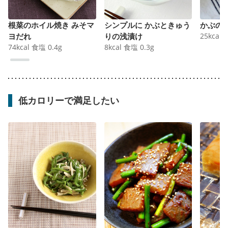
根菜のホイル焼き みそマ
シンプルに かぶときゅう
かぶの
ヨだれ
りの浅漬け
25
kcal
74
kcal
食塩
0.4
g
8
kcal
食塩
0.3
g
低カロリーで満足したい