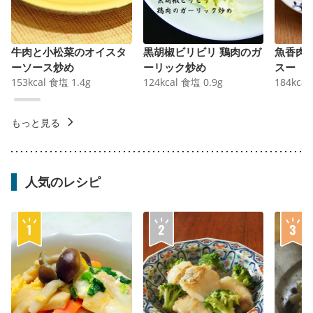
牛肉と小松菜のオイスタ
黒胡椒ビリビリ 鶏肉のガ
魚香肉
ーソース炒め
ーリック炒め
スー
153
kcal
食塩
1.4
g
124
kcal
食塩
0.9
g
184
kcal
もっと見る
人気のレシピ