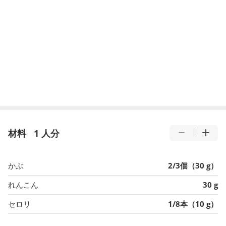
材料
1 人分
かぶ
2/3個（30 g）
れんこん
30 g
セロリ
1/8本（10 g）