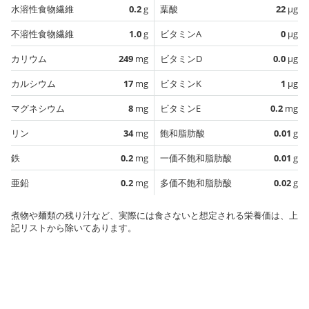
水溶性食物繊維
0.2
g
葉酸
22
µg
不溶性食物繊維
1.0
g
ビタミンA
0
µg
カリウム
249
mg
ビタミンD
0.0
µg
カルシウム
17
mg
ビタミンK
1
µg
マグネシウム
8
mg
ビタミンE
0.2
mg
リン
34
mg
飽和脂肪酸
0.01
g
鉄
0.2
mg
一価不飽和脂肪酸
0.01
g
亜鉛
0.2
mg
多価不飽和脂肪酸
0.02
g
煮物や麺類の残り汁など、実際には食さないと想定される栄養価は、上
記リストから除いてあります。