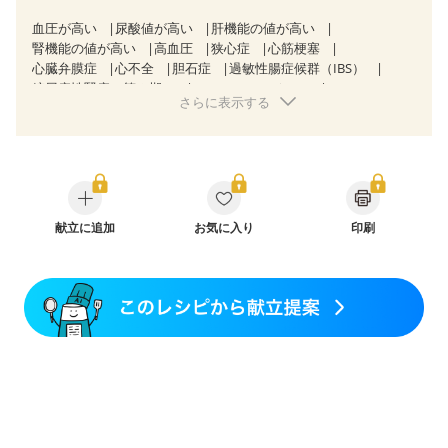
血圧が高い
尿酸値が高い
肝機能の値が高い
腎機能の値が高い
高血圧
狭心症
心筋梗塞
心臓弁膜症
心不全
胆石症
過敏性腸症候群（IBS）
糖尿病性腎症（第３期）
CKD（ステージ１）
さらに表示する
CKD（ステージ２）
CKD（ステージ３a）
CKD（ステージ３b）
透析
乳がん（抗がん剤治療中）
乳がん（ホルモン療法中）
乳がん（放射線治療中）
乳がん治療を終えた方・経過観察中の方など
飲み込みにくい
妊娠中(初期)
妊婦健診・体重増加が気になる（初期）
妊婦健診・血圧が気になる（初期）
献立に追加
お気に入り
印刷
妊婦健診・血糖値が気になる（初期）
妊娠高血圧(中期)
妊娠糖尿病(初期)
産後（母乳）
産後（混合栄養）
産後（ミルク）
骨折
骨粗しょう症
関節リウマチ
乾癬
フレイル（年齢に合わせた体作り）
低栄養予防
貧血対策
ニキビ・肌荒れ
妊活中
更年期