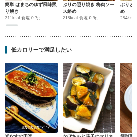
簡単 はまちのゆず風味照
ぶりの照り焼き 梅肉ソー
ぶりと
り焼き
ス絡め
め
211
kcal
食塩
0.7
g
213
kcal
食塩
0.9
g
234
kcal
低カロリーで満足したい
米なすの田楽
かぼちゃと茄子のマリネ
簡単副