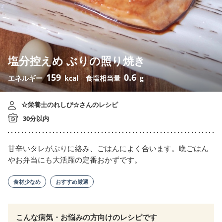
塩分控えめ ぶりの照り焼き
159
0.6
エネルギー
kcal
食塩相当量
g
☆栄養士のれしぴ☆さんのレシピ
30分以内
甘辛いタレがぶりに絡み、ごはんによく合います。晩ごはん
やお弁当にも大活躍の定番おかずです。
食材少なめ
おすすめ厳選
こんな病気・お悩みの方向けのレシピです