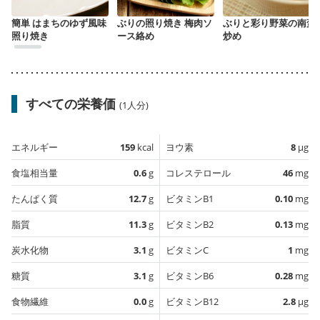
簡単 はまちのゆず風味
ぶりの照り焼き 梅肉ソ
ぶりと彩り野菜の南蛮
照り焼き
ース絡め
炒め
すべての栄養価
(1人分)
エネルギー
159
kcal
ヨウ素
8
µg
食塩相当量
0.6
g
コレステロール
46
mg
たんぱく質
12.7
g
ビタミンB1
0.10
mg
脂質
11.3
g
ビタミンB2
0.13
mg
炭水化物
3.1
g
ビタミンC
1
mg
糖質
3.1
g
ビタミンB6
0.28
mg
食物繊維
0.0
g
ビタミンB12
2.8
µg