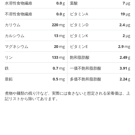
水溶性食物繊維
0.0
g
葉酸
7
µg
不溶性食物繊維
0.0
g
ビタミンA
19
µg
カリウム
220
mg
ビタミンD
2.4
µg
カルシウム
13
mg
ビタミンK
2
µg
マグネシウム
20
mg
ビタミンE
2.9
mg
リン
133
mg
飽和脂肪酸
2.49
g
鉄
0.7
mg
一価不飽和脂肪酸
3.91
g
亜鉛
0.5
mg
多価不飽和脂肪酸
2.24
g
煮物や麺類の残り汁など、実際には食さないと想定される栄養価は、上
記リストから除いてあります。