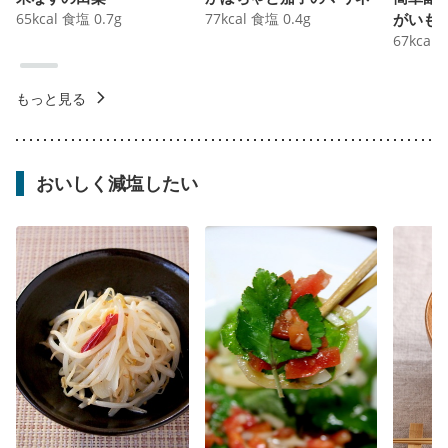
65
kcal
食塩
0.7
g
77
kcal
食塩
0.4
g
がいも
67
kcal
もっと見る
おいしく減塩したい