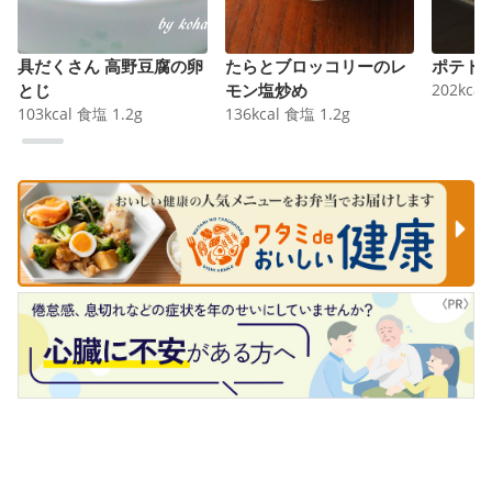
具だくさん 高野豆腐の卵
たらとブロッコリーのレ
ポテト
とじ
モン塩炒め
202
kcal
103
kcal
食塩
1.2
g
136
kcal
食塩
1.2
g