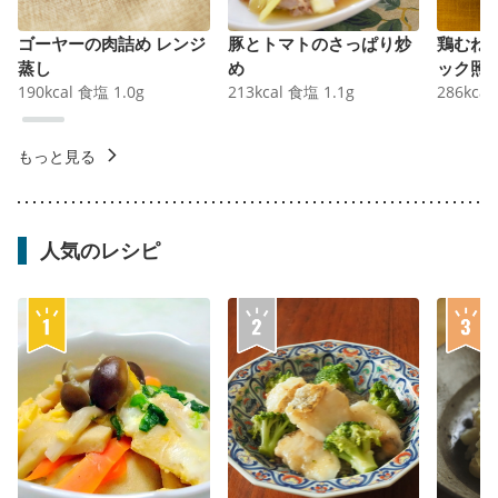
ゴーヤーの肉詰め レンジ
豚とトマトのさっぱり炒
鶏むね
蒸し
め
ック照
190
kcal
食塩
1.0
g
213
kcal
食塩
1.1
g
286
kcal
もっと見る
人気のレシピ