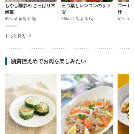
もやし酢炒め さっぱり常
三つ葉とレンコンのサラ
ゴーヤ
備菜
ダ
汁
49
kcal
食塩
0.0
g
66
kcal
食塩
0.1
g
61
kcal
もっと見る
脂質控えめでお肉を楽しみたい