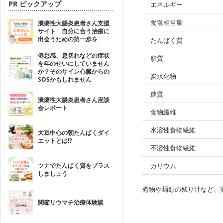
PR ピックアップ
エネルギー
食塩相当量
潰瘍性大腸炎患者さん支援
サイト 自分に合う治療に
出会うための第一歩を
たんぱく質
倦怠感、息切れなどの症状
脂質
を年のせいにしていません
か？そのサイン心臓からの
炭水化物
SOSかもしれません
糖質
潰瘍性大腸炎患者さん座談
会レポート
食物繊維
水溶性食物繊維
大豆中心の朝たんぱくダイ
エットとは!?
不溶性食物繊維
ツナでたんぱく質をプラス
カリウム
しましょう
煮物や麺類の残り汁など、
関節リウマチ治療体験談