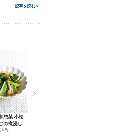
記事を読む >
和惣菜 小松
小松菜のペペロンチー
高野豆腐とシメジと小
じの煮浸し
ノ
松菜の煮浸し
塩
0.5
g
57
kcal
食塩
0.6
g
51
kcal
食塩
0.6
g
9