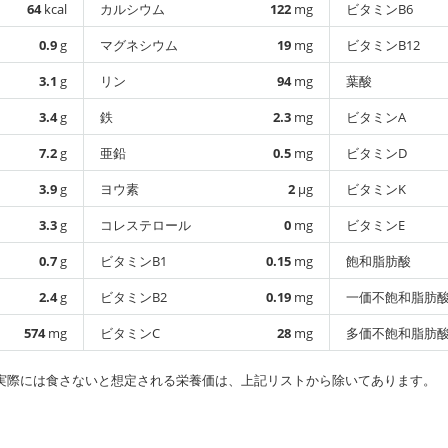
64
kcal
カルシウム
122
mg
ビタミンB6
0.9
g
マグネシウム
19
mg
ビタミンB12
3.1
g
リン
94
mg
葉酸
3.4
g
鉄
2.3
mg
ビタミンA
7.2
g
亜鉛
0.5
mg
ビタミンD
3.9
g
ヨウ素
2
µg
ビタミンK
3.3
g
コレステロール
0
mg
ビタミンE
0.7
g
ビタミンB1
0.15
mg
飽和脂肪酸
2.4
g
ビタミンB2
0.19
mg
一価不飽和脂肪
574
mg
ビタミンC
28
mg
多価不飽和脂肪
実際には食さないと想定される栄養価は、上記リストから除いてあります。