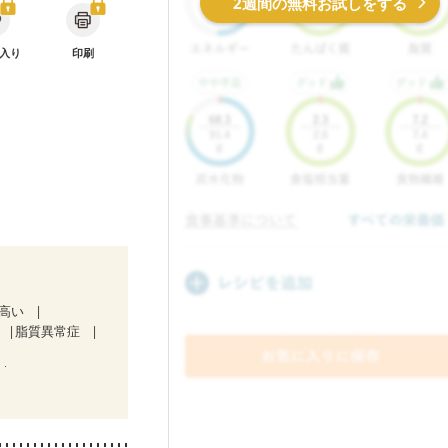
2週間の無料お試しをする
入り
印刷
が高い
脂質異常症
中）