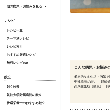
他の病気・お悩みを見る
レシピ
レシピ一覧
テーマ別レシピ
レシピ索引
おすすめ厳選レシピ
無料レシピ100
こんな病気・お悩み
健康的な食生活・病気予
献立
中性脂肪が高い
尿酸
高尿酸血症（痛風）
献立検索
慢性膵炎（移行期・寛解
筑波大学附属病院の献立
睡眠時無呼吸症候群
CKD（ステージ２）
C
管理栄養士のおすすめ献立
乳がん（放射線治療中）