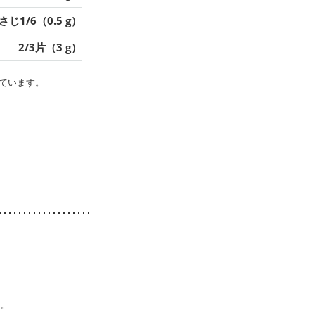
さじ1/6（0.5 g）
2/3片（3 g）
ています。
す。