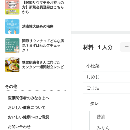
【関節リウマチをお持ちの
方】新規会員登録はこちら
から
潰瘍性大腸炎の治療
関節リウマチってどんな病
気？まずはセルフチェッ
材料
1 人分
ク！
糖尿病患者さんに向けた
小松菜
カンタン一週間献立レシピ
しめじ
その他
ごま油
医療関係者のみなさまへ
タレ
おいしい健康について
醤油
おいしい健康へのご意見
お問い合わせ
みりん