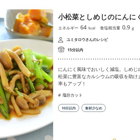
小松菜としめじのにんに
64
0.9
エネルギー
食塩相当量
kcal
g
ユミタロウさんのレシピ
15分以内
にんにく風味でおいしく減塩。しめじ
松菜に豊富なカルシウムの吸収を助け
率もアップ！
塩分カット
10分以内
食材少なめ