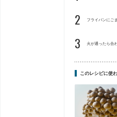
2
フライパンにご
3
火が通ったら合
このレシピに使