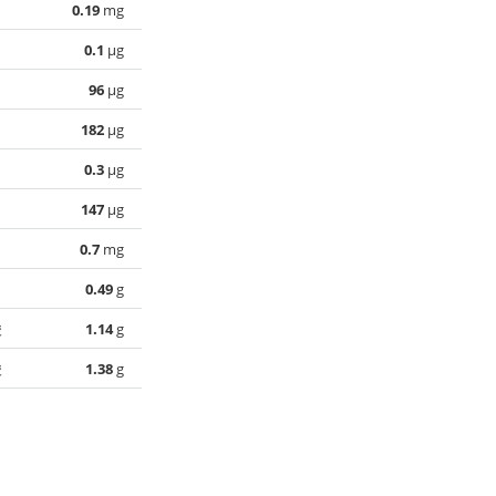
0.19
mg
0.1
µg
96
µg
182
µg
0.3
µg
147
µg
0.7
mg
0.49
g
酸
1.14
g
酸
1.38
g