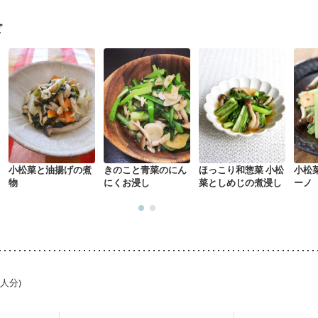
になる（初期）
妊婦健診・血圧が気になる（初期）
なる（初期）
妊娠高血圧(中期)
妊娠糖尿病(初期)
産後（母乳）
産
ピ
骨粗しょう症
関節リウマチ
乾癬
フレイル（年齢に合わせた体作り
荒れ
妊活中
更年期
小松菜と油揚げの煮
きのこと青菜のにん
ほっこり和惣菜 小松
小松
物
にくお浸し
菜としめじの煮浸し
ーノ
1人分)