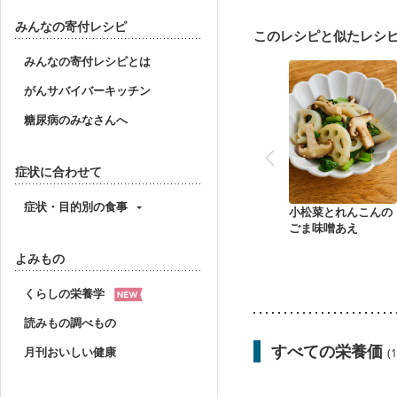
妊婦健診・体重増加が気
妊婦健診・血糖値が気に
みんなの寄付レシピ
このレシピと似たレシ
産後（ミルク）
骨折
貧血対策
ニキビ・肌
みんなの寄付レシピとは
がんサバイバーキッチン
糖尿病のみなさんへ
症状に合わせて
症状・目的別の食事
小松菜とれんこんの
ごま味噌あえ
よみもの
くらしの栄養学
読みもの調べもの
すべての栄養価
月刊おいしい健康
(