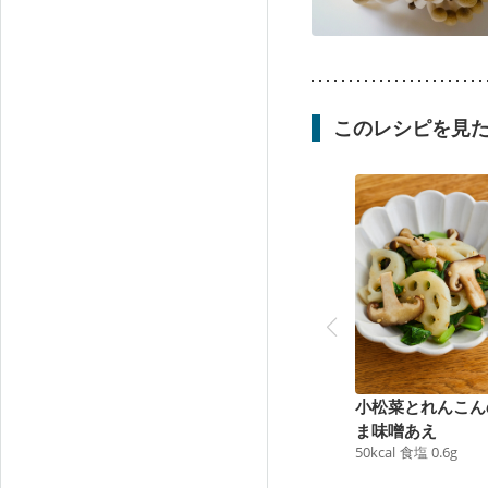
このレシピを見
小松菜とれんこん
ま味噌あえ
50
kcal
食塩
0.6
g