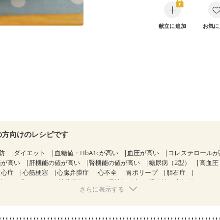
献立に追加
お気に
の方向けのレシピです
防
ダイエット
血糖値・HbA1cが高い
血圧が高い
コレステロール
値が高い
肝機能の値が高い
腎機能の値が高い
糖尿病（2型）
高血圧
狭心症
心筋梗塞
心臓弁膜症
心不全
胃ポリープ
胆石症
期）
非アルコール性脂肪肝
痔
慢性便秘症
過敏性腸症候群（IBS）
さらに表示する
糖尿病性腎症（第１期）
糖尿病性腎症（第２期）
CKD（ステージ１）
KD（ステージ３a）
乳がん（抗がん剤治療中）
乳がん（ホルモン療法
乳がん治療を終えた方・経過観察中の方など
妊娠中(初期)