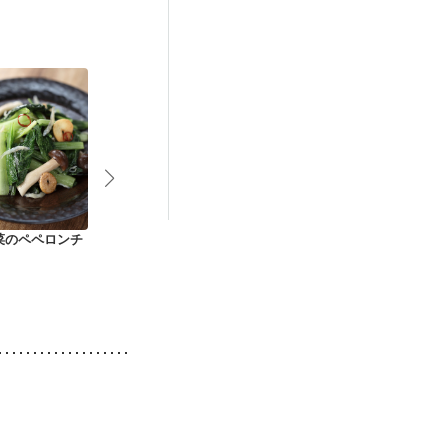
後（混合栄養）
）
低栄養予防
菜のペペロンチ
高野豆腐とシメジと
鶏ささ身と野菜のヘ
小松菜としめ
小松菜の煮浸し
ルシー照り焼き
炒め