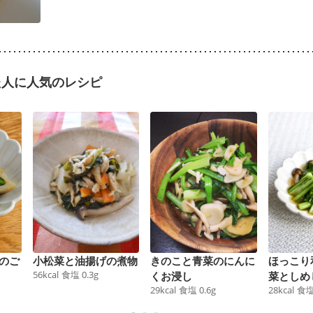
た人に人気のレシピ
のご
小松菜と油揚げの煮物
きのこと青菜のにんに
ほっこり
56
kcal
食塩
0.3
g
くお浸し
菜としめ
29
kcal
食塩
0.6
g
28
kcal
食