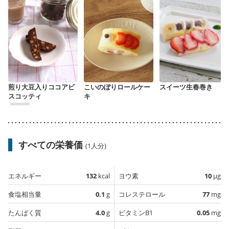
煎り大豆入りココアビ
こいのぼりロールケー
スイーツ生春巻き
スコッティ
キ
すべての栄養価
(1人分)
エネルギー
132
kcal
ヨウ素
10
µg
食塩相当量
0.1
g
コレステロール
77
mg
たんぱく質
4.0
g
ビタミンB1
0.05
mg