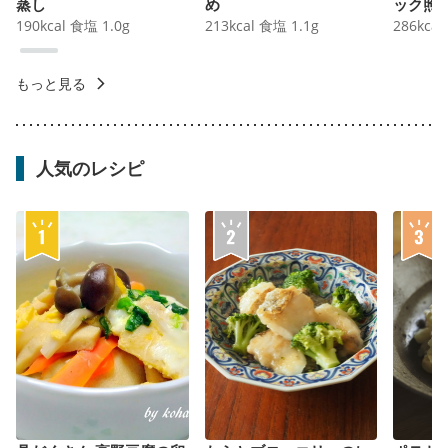
蒸し
め
ック照
190
kcal
食塩
1.0
g
213
kcal
食塩
1.1
g
286
kcal
もっと見る
人気のレシピ