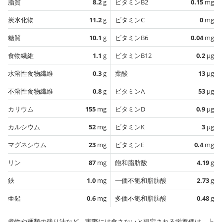
脂質
8.2
g
ビタミンB2
0.15
mg
炭水化物
11.2
g
ビタミンC
0
mg
糖質
10.1
g
ビタミンB6
0.04
mg
食物繊維
1.1
g
ビタミンB12
0.2
µg
水溶性食物繊維
0.3
g
葉酸
13
µg
不溶性食物繊維
0.8
g
ビタミンA
53
µg
カリウム
155
mg
ビタミンD
0.9
µg
カルシウム
52
mg
ビタミンK
3
µg
マグネシウム
23
mg
ビタミンE
0.4
mg
リン
87
mg
飽和脂肪酸
4.19
g
鉄
1.0
mg
一価不飽和脂肪酸
2.73
g
亜鉛
0.6
mg
多価不飽和脂肪酸
0.48
g
煮物や麺類の残り汁など、実際には食さないと想定される栄養価は、上