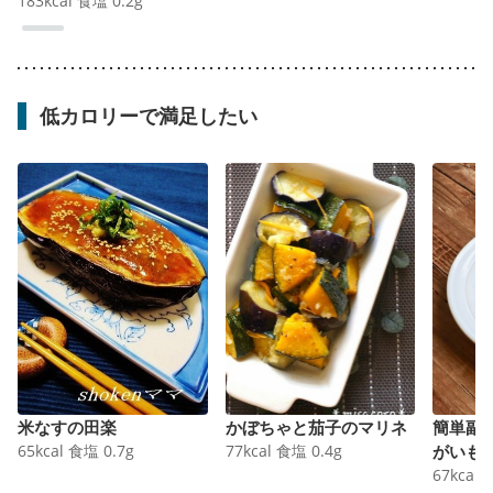
183
kcal
食塩
0.2
g
低カロリーで満足したい
米なすの田楽
かぼちゃと茄子のマリネ
簡単副
65
kcal
食塩
0.7
g
77
kcal
食塩
0.4
g
がいも
67
kcal