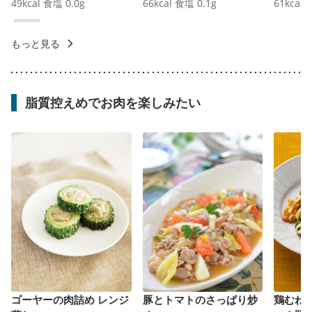
49
kcal
食塩
0.0
g
66
kcal
食塩
0.1
g
61
kcal
もっと見る
脂質控えめでお肉を楽しみたい
ゴーヤーの肉詰め レンジ
豚とトマトのさっぱり炒
鶏むね