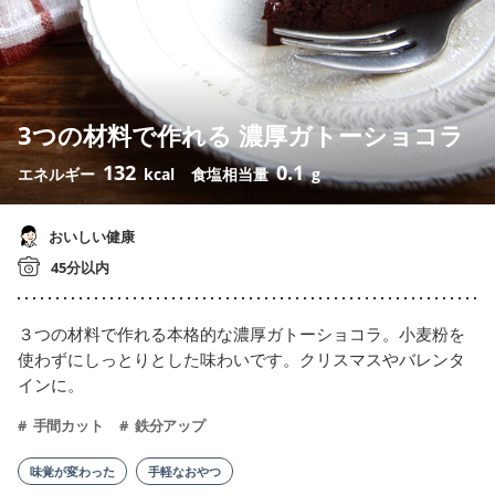
3つの材料で作れる 濃厚ガトーショコラ
132
0.1
エネルギー
kcal
食塩相当量
g
おいしい健康
45分以内
３つの材料で作れる本格的な濃厚ガトーショコラ。小麦粉を
使わずにしっとりとした味わいです。クリスマスやバレンタ
インに。
手間カット
鉄分アップ
味覚が変わった
手軽なおやつ