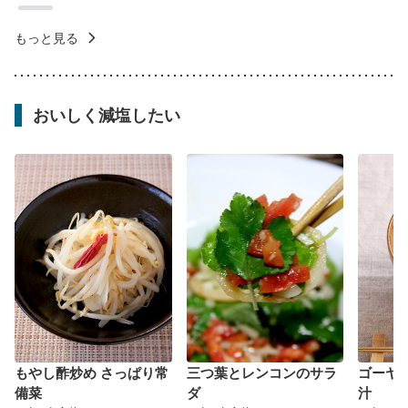
もっと見る
おいしく減塩したい
もやし酢炒め さっぱり常
三つ葉とレンコンのサラ
ゴーヤ
備菜
ダ
汁