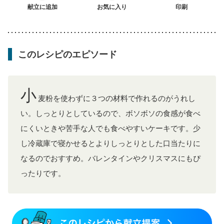
大腸がん治療を終えた方・経過観察中の方
献立に追加
お気に入り
印刷
大腸がん（抗がん剤治療中）
大腸がん（放射線治療中）
飲み込みにくい
味の感じ方が変わった
食欲がない
消化不良
妊娠中(初期)
妊婦健診・体重増加が気になる（初期）
このレシピのエピソード
妊婦健診・血圧が気になる（初期）
妊婦健診・血糖値が気になる（初期）
妊娠高血圧(中期)
妊娠糖尿病(初期)
産後（母乳）
産後（混合栄養）
産後（ミルク）
骨粗しょう症
関節リウマチ
小
フレイル（年齢に合わせた体作り）
更年期
麦粉を使わずに３つの材料で作れるのがうれし
い。しっとりとしているので、ボソボソの食感が食べ
にくいときや苦手な人でも食べやすいケーキです。少
し冷蔵庫で寝かせるとよりしっとりとした口当たりに
なるのでおすすめ。バレンタインやクリスマスにもぴ
ったりです。