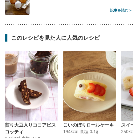
記事を読む >
このレシピを見た人に人気のレシピ
煎り大豆入りココアビス
こいのぼりロールケーキ
スイー
コッティ
194
kcal
食塩
0.1
g
250
kcal