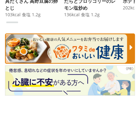
具だくさん 高野豆腐の卵
たらとブロッコリーのレ
ポテト
とじ
モン塩炒め
202
kcal
103
kcal
食塩
1.2
g
136
kcal
食塩
1.2
g