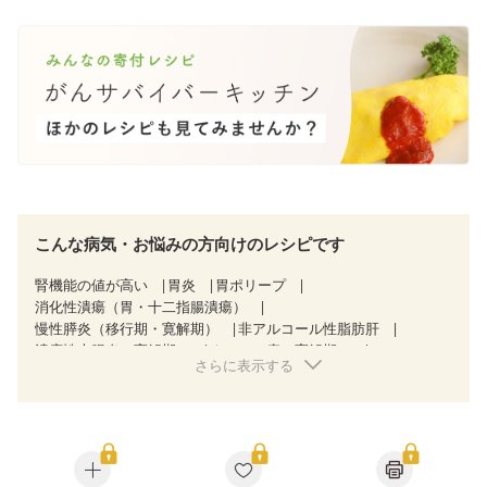
こんな病気・お悩みの方向けのレシピです
腎機能の値が高い
胃炎
胃ポリープ
消化性潰瘍（胃・十二指腸潰瘍）
慢性膵炎（移行期・寛解期）
非アルコール性脂肪肝
潰瘍性大腸炎（寛解期）
クローン病（寛解期）
さらに表示する
過敏性腸症候群（IBS）
CKD（ステージ１）
CKD（ステージ２）
乳がん（抗がん剤治療中）
乳がん（ホルモン療法中）
乳がん（放射線治療中）
乳がん治療を終えた方・経過観察中の方など
胃がん（抗がん剤治療中）
胃がん治療を終えた方・経過観察中の方