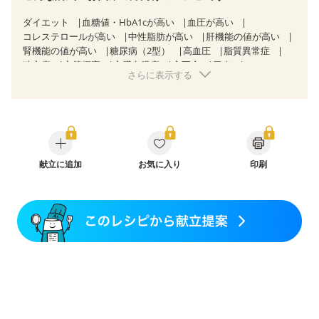
ダイエット
血糖値・HbA1cが高い
血圧が高い
コレステロールが高い
中性脂肪が高い
肝機能の値が高い
腎機能の値が高い
糖尿病（2型）
高血圧
脂質異常症
狭心症
心筋梗塞
心臓弁膜症
心不全
胃炎
さらに表示する
胃ポリープ
逆流性食道炎
胆石症
慢性膵炎（移行期・寛解期）
痔
過敏性腸症候群（IBS）
糖尿病性腎症（第１期）
糖尿病性腎症（第２期）
糖尿病性腎症（第３期）
CKD（ステージ１）
CKD（ステージ２）
CKD（ステージ３a）
CKD（ステージ３b）
透析
乳がん（抗がん剤治療中）
乳がん（ホルモン療法中）
献立に追加
お気に入り
乳がん（放射線治療中）
印刷
乳がん治療を終えた方・経過観察中の方など
飲み込みにくい
妊娠中(初期)
妊婦健診・体重増加が気になる（初期）
妊婦健診・血圧が気になる（初期）
妊婦健診・血糖値が気になる（初期）
妊娠高血圧(中期)
妊娠糖尿病(初期)
産後（母乳）
産後（混合栄養）
産後（ミルク）
骨折
骨粗しょう症
関節リウマチ
乾癬
低栄養予防
貧血対策
ニキビ・肌荒れ
更年期