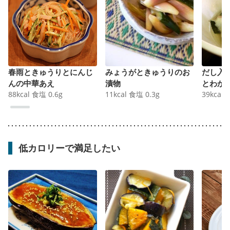
春雨ときゅうりとにんじ
みょうがときゅうりのお
だし入
んの中華あえ
漬物
とわか
88
kcal
食塩
0.6
g
11
kcal
食塩
0.3
g
39
kcal
低カロリーで満足したい