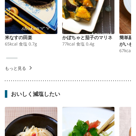
米なすの田楽
かぼちゃと茄子のマリネ
簡単副
65
kcal
食塩
0.7
g
77
kcal
食塩
0.4
g
がいも
67
kcal
もっと見る
おいしく減塩したい