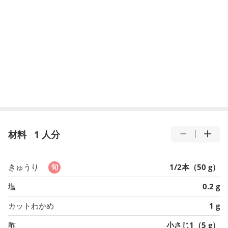
材料
1 人分
きゅうり
1/2本（50 g）
塩
0.2 g
カットわかめ
1 g
酢
小さじ1（5 g）