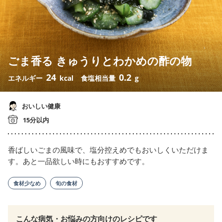
ごま香る きゅうりとわかめの酢の物
24
0.2
エネルギー
kcal
食塩相当量
g
おいしい健康
15分以内
香ばしいごまの風味で、塩分控えめでもおいしくいただけま
す。あと一品欲しい時にもおすすめです。
食材少なめ
旬の食材
こんな病気・お悩みの方向けのレシピです