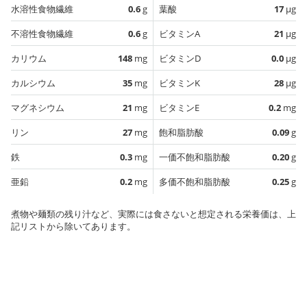
水溶性食物繊維
0.6
g
葉酸
17
µg
不溶性食物繊維
0.6
g
ビタミンA
21
µg
カリウム
148
mg
ビタミンD
0.0
µg
カルシウム
35
mg
ビタミンK
28
µg
マグネシウム
21
mg
ビタミンE
0.2
mg
リン
27
mg
飽和脂肪酸
0.09
g
鉄
0.3
mg
一価不飽和脂肪酸
0.20
g
亜鉛
0.2
mg
多価不飽和脂肪酸
0.25
g
煮物や麺類の残り汁など、実際には食さないと想定される栄養価は、上
記リストから除いてあります。