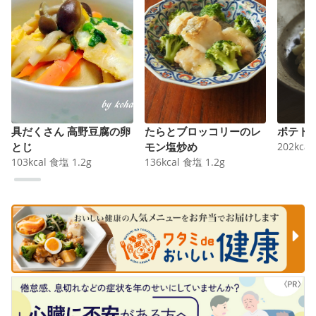
具だくさん 高野豆腐の卵
たらとブロッコリーのレ
ポテト
とじ
モン塩炒め
202
kcal
103
kcal
食塩
1.2
g
136
kcal
食塩
1.2
g