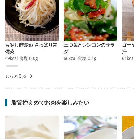
もやし酢炒め さっぱり常
三つ葉とレンコンのサラ
ゴーヤ
備菜
ダ
汁
49
kcal
食塩
0.0
g
66
kcal
食塩
0.1
g
61
kcal
もっと見る
脂質控えめでお肉を楽しみたい