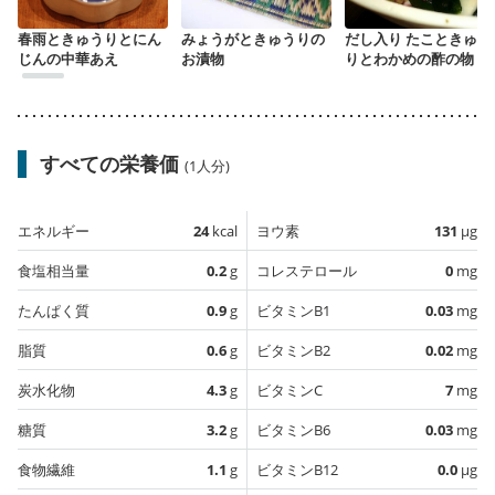
春雨ときゅうりとにん
みょうがときゅうりの
だし入り たこときゅう
じんの中華あえ
お漬物
りとわかめの酢の物
すべての栄養価
(1人分)
エネルギー
24
kcal
ヨウ素
131
µg
食塩相当量
0.2
g
コレステロール
0
mg
たんぱく質
0.9
g
ビタミンB1
0.03
mg
脂質
0.6
g
ビタミンB2
0.02
mg
炭水化物
4.3
g
ビタミンC
7
mg
糖質
3.2
g
ビタミンB6
0.03
mg
食物繊維
1.1
g
ビタミンB12
0.0
µg