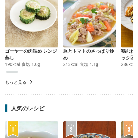
ゴーヤーの肉詰め レンジ
豚とトマトのさっぱり炒
鶏むね
蒸し
め
ック照
190
kcal
食塩
1.0
g
213
kcal
食塩
1.1
g
286
kcal
もっと見る
人気のレシピ