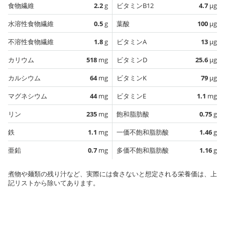
食物繊維
2.2
g
ビタミンB12
4.7
µg
水溶性食物繊維
0.5
g
葉酸
100
µg
不溶性食物繊維
1.8
g
ビタミンA
13
µg
カリウム
518
mg
ビタミンD
25.6
µg
カルシウム
64
mg
ビタミンK
79
µg
マグネシウム
44
mg
ビタミンE
1.1
mg
リン
235
mg
飽和脂肪酸
0.75
g
鉄
1.1
mg
一価不飽和脂肪酸
1.46
g
亜鉛
0.7
mg
多価不飽和脂肪酸
1.16
g
煮物や麺類の残り汁など、実際には食さないと想定される栄養価は、上
記リストから除いてあります。