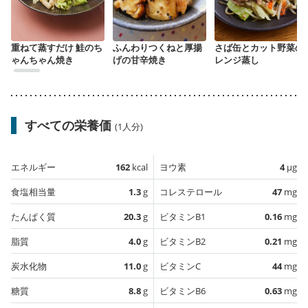
重ねて蒸すだけ 鮭のち
ふんわりつくねと厚揚
さば缶とカット野菜の
ゃんちゃん焼き
げの甘辛焼き
レンジ蒸し
すべての栄養価
(1人分)
エネルギー
162
kcal
ヨウ素
4
µg
食塩相当量
1.3
g
コレステロール
47
mg
たんぱく質
20.3
g
ビタミンB1
0.16
mg
脂質
4.0
g
ビタミンB2
0.21
mg
炭水化物
11.0
g
ビタミンC
44
mg
糖質
8.8
g
ビタミンB6
0.63
mg