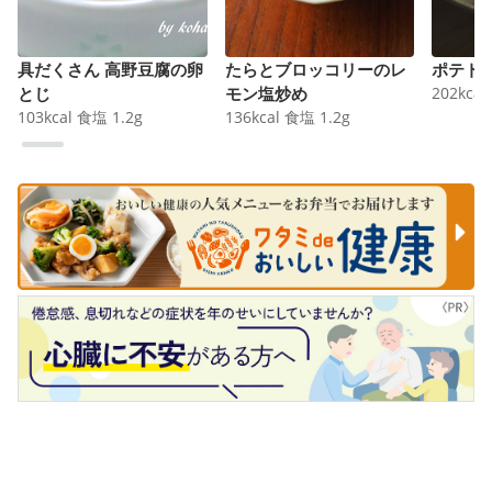
具だくさん 高野豆腐の卵
たらとブロッコリーのレ
ポテト
とじ
モン塩炒め
202
kcal
103
kcal
食塩
1.2
g
136
kcal
食塩
1.2
g