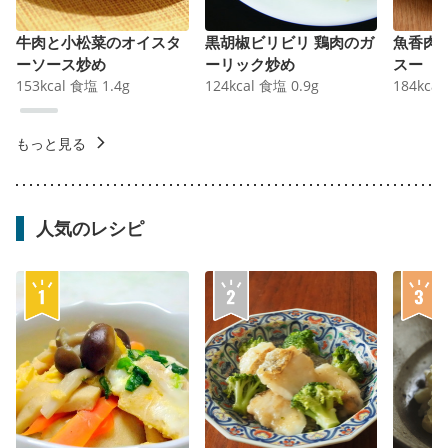
牛肉と小松菜のオイスタ
黒胡椒ビリビリ 鶏肉のガ
魚香肉
ーソース炒め
ーリック炒め
スー
153
kcal
食塩
1.4
g
124
kcal
食塩
0.9
g
184
kcal
もっと見る
人気のレシピ