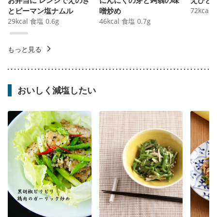
とピーマン塩ナムル
噌炒め
72
kcal
29
kcal
食塩
0.6
g
46
kcal
食塩
0.7
g
もっと見る
おいしく減塩したい