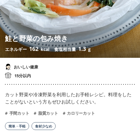
鮭と野菜の包み焼き
162
1.3
エネルギー
kcal
食塩相当量
g
おいしい健康
15分以内
カット野菜や冷凍野菜を利用したお手軽レシピ。料理をした
ことがないという方もぜひお試しください。
手間カット
脂質カット
カロリーカット
簡単・手軽
食材少なめ