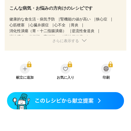
こんな病気・お悩みの方向けのレシピです
健康的な食生活・病気予防
腎機能の値が高い
狭心症
心筋梗塞
心臓弁膜症
心不全
胃炎
消化性潰瘍（胃・十二指腸潰瘍）
逆流性食道炎
慢性膵炎（移行期・寛解期）
慢性便秘症
さらに表示する
クローン病（寛解期）
過敏性腸症候群（IBS）
糖尿病性腎症（第３期）
CKD（ステージ１）
CKD（ステージ２）
乳がん（放射線治療中）
胃がん（抗がん剤治療中）
胃がん治療を終えた方・経過観察中の方
大腸がん治療を終えた方・経過観察中の方
大腸がん（抗がん剤治療中）
献立に追加
お気に入り
大腸がん（放射線治療中）
印刷
飲み込みにくい
食欲がない
消化不良
産後（ミルク）
骨折
骨粗しょう症
関節リウマチ
フレイル（年齢に合わせた体作り）
更年期