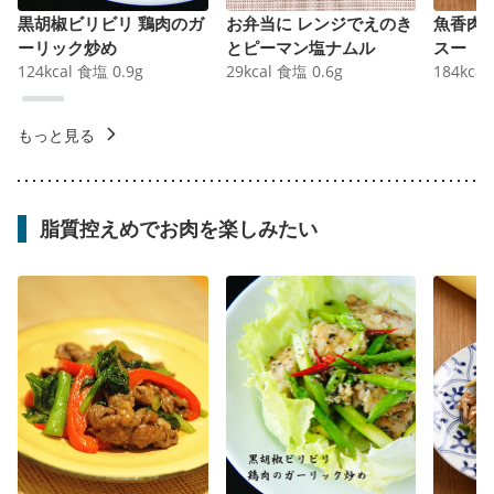
黒胡椒ビリビリ 鶏肉のガ
お弁当に レンジでえのき
魚香肉
ーリック炒め
とピーマン塩ナムル
スー
124
kcal
食塩
0.9
g
29
kcal
食塩
0.6
g
184
kcal
もっと見る
脂質控えめでお肉を楽しみたい