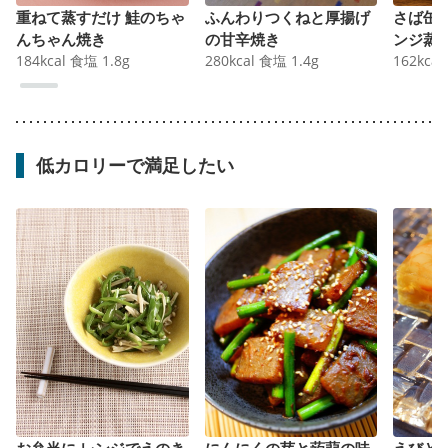
重ねて蒸すだけ 鮭のちゃ
ふんわりつくねと厚揚げ
さば缶
んちゃん焼き
の甘辛焼き
ンジ蒸
184
kcal
食塩
1.8
g
280
kcal
食塩
1.4
g
162
kcal
低カロリーで満足したい
お弁当に レンジでえのき
にんにくの芽と蒟蒻の味
えびと