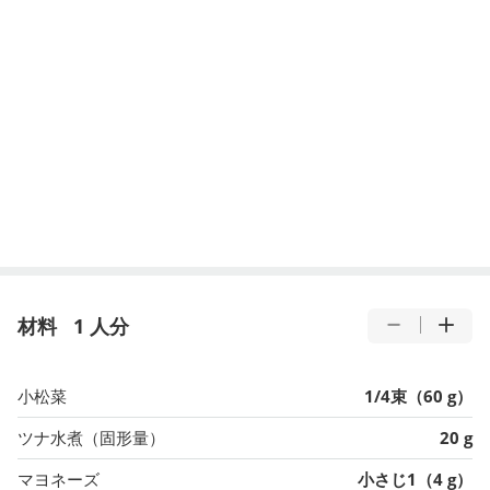
材料
1 人分
小松菜
1/4束（60 g）
ツナ水煮（固形量）
20 g
マヨネーズ
小さじ1（4 g）