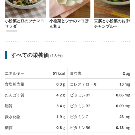
小松菜と豆のツナマヨ
小松菜とツナのマヨぽ
豆腐と小松菜のお手軽
サラダ
ん和え
チャンプルー
すべての栄養価
(1人分)
エネルギー
51
kcal
ヨウ素
2
µg
食塩相当量
0.3
g
コレステロール
13
mg
たんぱく質
4.2
g
ビタミンB1
0.06
mg
脂質
3.4
g
ビタミンB2
0.09
mg
炭水化物
1.9
g
ビタミンC
23
mg
糖質
0.8
g
ビタミンB6
0.13
mg