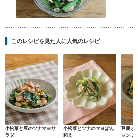
このレシピを見た人に人気のレシピ
小松菜と豆のツナマヨサ
小松菜とツナのマヨぽん
豆腐と
ラダ
和え
ャンプ