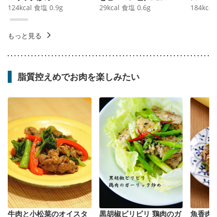
124
kcal
食塩
0.9
g
29
kcal
食塩
0.6
g
184
kcal
もっと見る
脂質控えめでお肉を楽しみたい
牛肉と小松菜のオイスタ
黒胡椒ビリビリ 鶏肉のガ
魚香肉