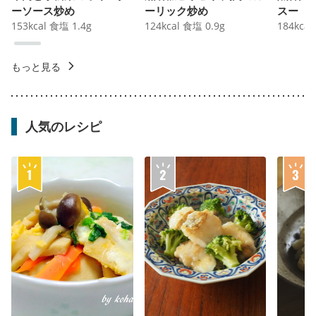
ーソース炒め
ーリック炒め
スー
153
kcal
食塩
1.4
g
124
kcal
食塩
0.9
g
184
kcal
もっと見る
人気のレシピ