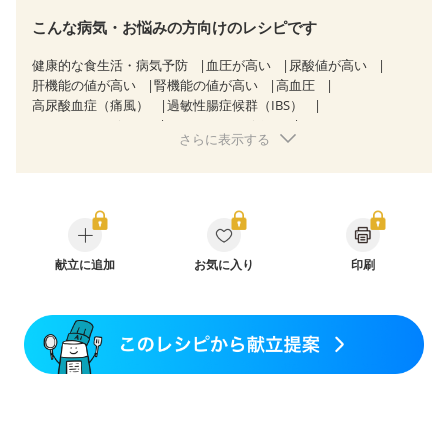
こんな病気・お悩みの方向けのレシピです
健康的な食生活・病気予防
血圧が高い
尿酸値が高い
肝機能の値が高い
腎機能の値が高い
高血圧
高尿酸血症（痛風）
過敏性腸症候群（IBS）
CKD（ステージ１）
CKD（ステージ２）
さらに表示する
CKD（ステージ３a）
乳がん（抗がん剤治療中）
乳がん（ホルモン療法中）
乳がん（放射線治療中）
乳がん治療を終えた方・経過観察中の方など
飲み込みにくい
産後（ミルク）
骨粗しょう症
関節リウマチ
フレイル（年齢に合わせた体作り）
低栄養予防
貧血対策
ニキビ・肌荒れ
妊活中
更年期
献立に追加
お気に入り
印刷