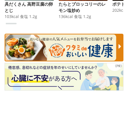
具だくさん 高野豆腐の卵
たらとブロッコリーのレ
ポテト
とじ
モン塩炒め
202
kcal
103
kcal
食塩
1.2
g
136
kcal
食塩
1.2
g