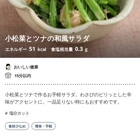
小松菜とツナの和風サラダ
51
0.3
エネルギー
kcal
食塩相当量
g
おいしい健康
15分以内
小松菜とツナで作るお手軽サラダ。わさびのピリッとした辛
味がアクセントに。一品足りない時にもおすすめです。
塩分カット
食材少なめ
簡単・手軽