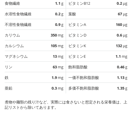
食物繊維
1.1
g
ビタミンB12
0.2
µg
水溶性食物繊維
0.2
g
葉酸
67
µg
不溶性食物繊維
0.9
g
ビタミンA
160
µg
カリウム
350
mg
ビタミンD
0.6
µg
カルシウム
105
mg
ビタミンK
132
µg
マグネシウム
13
mg
ビタミンE
1.1
mg
リン
63
mg
飽和脂肪酸
0.46
g
鉄
1.9
mg
一価不飽和脂肪酸
1.13
g
亜鉛
0.3
mg
多価不飽和脂肪酸
1.35
g
煮物や麺類の残り汁など、実際には食さないと想定される栄養価は、上
記リストから除いてあります。