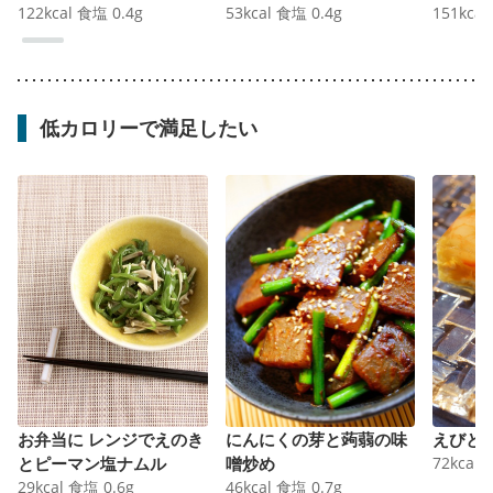
122
kcal
食塩
0.4
g
53
kcal
食塩
0.4
g
151
kcal
低カロリーで満足したい
お弁当に レンジでえのき
にんにくの芽と蒟蒻の味
えびと
とピーマン塩ナムル
噌炒め
72
kcal
29
kcal
食塩
0.6
g
46
kcal
食塩
0.7
g