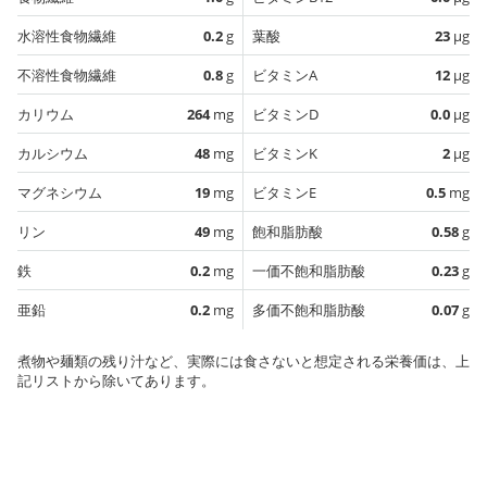
水溶性食物繊維
0.2
g
葉酸
23
µg
不溶性食物繊維
0.8
g
ビタミンA
12
µg
カリウム
264
mg
ビタミンD
0.0
µg
カルシウム
48
mg
ビタミンK
2
µg
マグネシウム
19
mg
ビタミンE
0.5
mg
リン
49
mg
飽和脂肪酸
0.58
g
鉄
0.2
mg
一価不飽和脂肪酸
0.23
g
亜鉛
0.2
mg
多価不飽和脂肪酸
0.07
g
煮物や麺類の残り汁など、実際には食さないと想定される栄養価は、上
記リストから除いてあります。