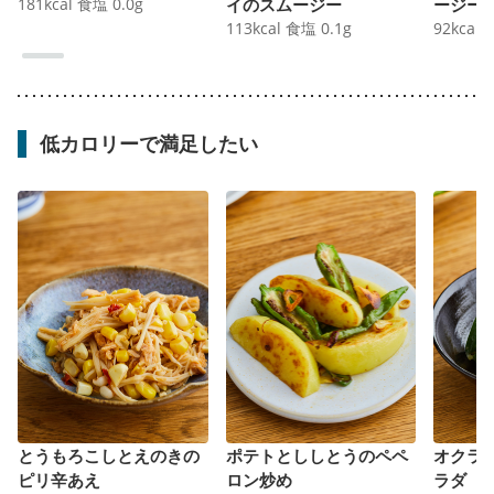
181
kcal
食塩
0.0
g
イのスムージー
ージー
113
kcal
食塩
0.1
g
92
kcal
低カロリーで満足したい
とうもろこしとえのきの
ポテトとししとうのペペ
オクラ
ピリ辛あえ
ロン炒め
ラダ