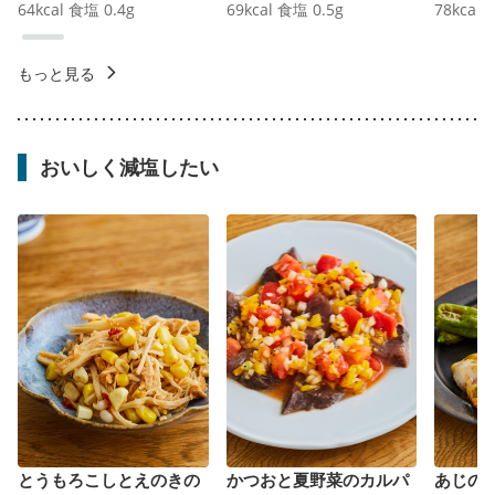
64
kcal
食塩
0.4
g
69
kcal
食塩
0.5
g
78
kcal
もっと見る
おいしく減塩したい
とうもろこしとえのきの
かつおと夏野菜のカルパ
あじの