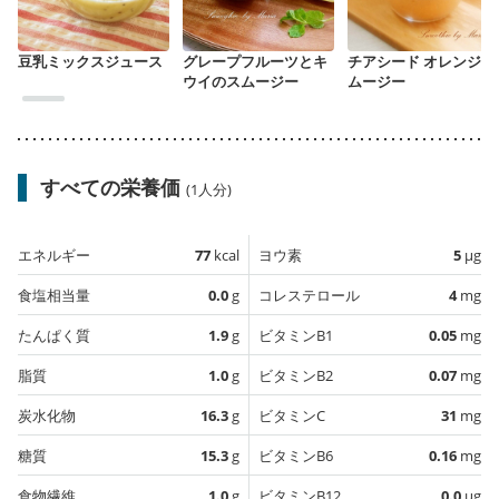
豆乳ミックスジュース
グレープフルーツとキ
チアシード オレンジス
ウイのスムージー
ムージー
すべての栄養価
(1人分)
エネルギー
77
kcal
ヨウ素
5
µg
食塩相当量
0.0
g
コレステロール
4
mg
たんぱく質
1.9
g
ビタミンB1
0.05
mg
脂質
1.0
g
ビタミンB2
0.07
mg
炭水化物
16.3
g
ビタミンC
31
mg
糖質
15.3
g
ビタミンB6
0.16
mg
食物繊維
1.0
g
ビタミンB12
0.0
µg