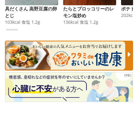
具だくさん 高野豆腐の卵
たらとブロッコリーのレ
ポテト
とじ
モン塩炒め
202
kcal
103
kcal
食塩
1.2
g
136
kcal
食塩
1.2
g