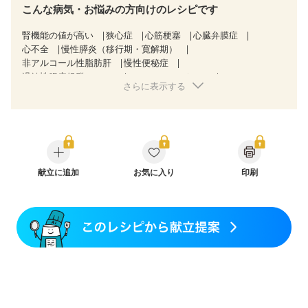
こんな病気・お悩みの方向けのレシピです
腎機能の値が高い
狭心症
心筋梗塞
心臓弁膜症
心不全
慢性膵炎（移行期・寛解期）
非アルコール性脂肪肝
慢性便秘症
過敏性腸症候群（IBS）
CKD（ステージ１）
さらに表示する
CKD（ステージ２）
食欲がない
妊娠中(初期)
妊婦健診・体重増加が気になる（初期）
妊婦健診・血圧が気になる（初期）
妊婦健診・血糖値が気になる（初期）
妊娠高血圧(中期)
妊娠糖尿病(初期)
産後（母乳）
産後（混合栄養）
産後（ミルク）
骨折
骨粗しょう症
関節リウマチ
フレイル（年齢に合わせた体作り）
献立に追加
お気に入り
更年期
印刷