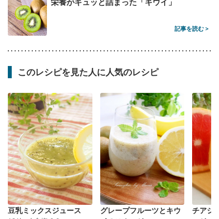
栄養がギュッと詰まった「キウイ」
記事を読む >
このレシピを見た人に人気のレシピ
豆乳ミックスジュース
グレープフルーツとキウ
チアシ