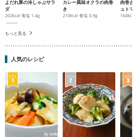
よだれ豚の冷しゃぶサラ
カレー風味オクラの肉巻
肉巻き
ダ
き
ュトマ
202
kcal
食塩
1.4
g
210
kcal
食塩
0.9
g
164
kcal
もっと見る
人気のレシピ