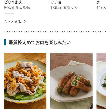
ピリ辛あえ
ッチョ
き
64
kcal
食塩
0.4
g
172
kcal
食塩
0.7
g
149
kcal
もっと見る
脂質控えめでお肉を楽しみたい