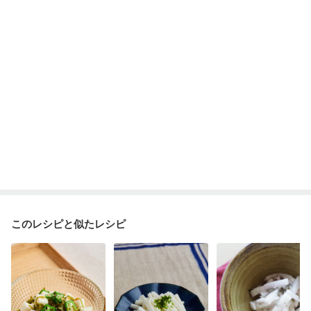
貧血対策
ニキビ・肌荒れ
妊活中
更年期
このレシピと似たレシピ