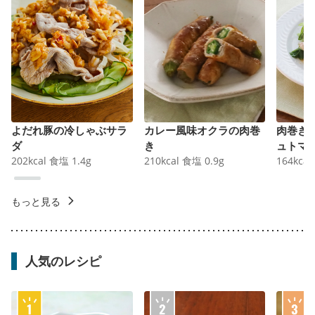
よだれ豚の冷しゃぶサラ
カレー風味オクラの肉巻
肉巻き
ダ
き
ュトマ
202
kcal
食塩
1.4
g
210
kcal
食塩
0.9
g
164
kcal
もっと見る
人気のレシピ