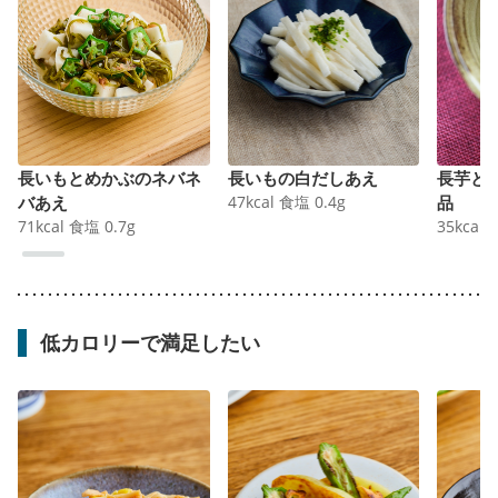
長いもとめかぶのネバネ
長いもの白だしあえ
長芋と
バあえ
47
kcal
食塩
0.4
g
品
71
kcal
食塩
0.7
g
35
kcal
低カロリーで満足したい