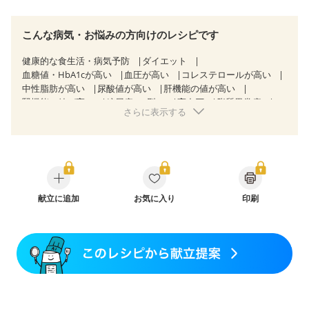
こんな病気・お悩みの方向けのレシピです
健康的な食生活・病気予防
ダイエット
血糖値・HbA1cが高い
血圧が高い
コレステロールが高い
中性脂肪が高い
尿酸値が高い
肝機能の値が高い
腎機能の値が高い
糖尿病（2型）
高血圧
脂質異常症
さらに表示する
高尿酸血症（痛風）
逆流性食道炎
慢性膵炎（移行期・寛解期）
痔
過敏性腸症候群（IBS）
糖尿病性腎症（第３期）
CKD（ステージ１）
CKD（ステージ２）
CKD（ステージ３a）
乳がん（抗がん剤治療中）
乳がん（ホルモン療法中）
乳がん（放射線治療中）
乳がん治療を終えた方・経過観察中の方など
献立に追加
お気に入り
印刷
飲み込みにくい
味の感じ方が変わった
妊娠中(初期)
妊婦健診・体重増加が気になる（初期）
妊婦健診・血圧が気になる（初期）
妊婦健診・血糖値が気になる（初期）
妊娠高血圧(中期)
妊娠糖尿病(初期)
産後（母乳）
産後（混合栄養）
産後（ミルク）
骨折
骨粗しょう症
関節リウマチ
乾癬
フレイル（年齢に合わせた体作り）
低栄養予防