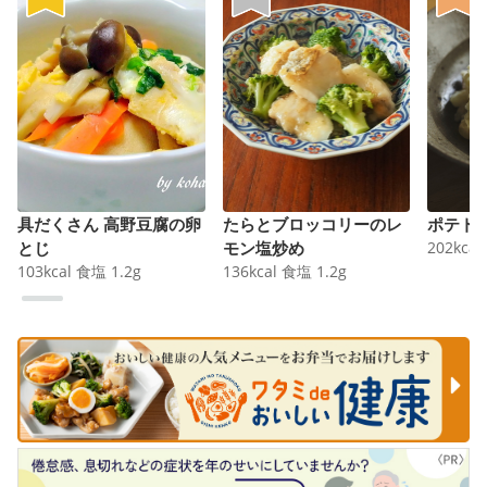
具だくさん 高野豆腐の卵
たらとブロッコリーのレ
ポテト
とじ
モン塩炒め
202
kcal
103
kcal
食塩
1.2
g
136
kcal
食塩
1.2
g