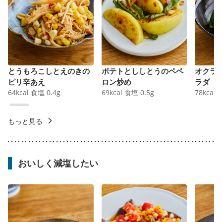
とうもろこしとえのきの
ポテトとししとうのペペ
オクラ
ピリ辛あえ
ロン炒め
ラダ
64
kcal
食塩
0.4
g
69
kcal
食塩
0.5
g
78
kcal
もっと見る
おいしく減塩したい