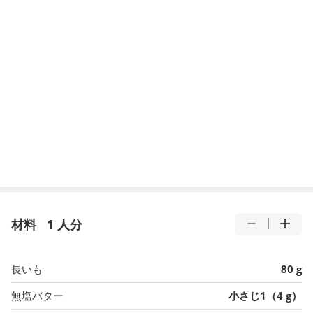
材料
1 人分
長いも
80 g
無塩バター
小さじ1（4 g）