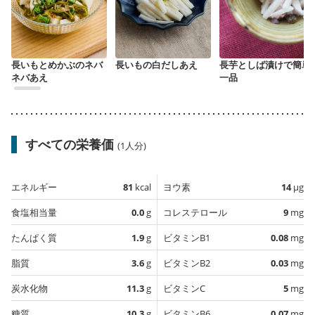
長いもとめかぶのネバ
長いもの白だしあえ
長芋としば漬けで簡単
ネバあえ
一品
すべての栄養価
(1人分)
エネルギー
81
kcal
ヨウ素
14
µg
食塩相当量
0.0
g
コレステロール
9
mg
たんぱく質
1.9
g
ビタミンB1
0.08
mg
脂質
3.6
g
ビタミンB2
0.03
mg
炭水化物
11.3
g
ビタミンC
5
mg
糖質
10.3
g
ビタミンB6
0.07
mg