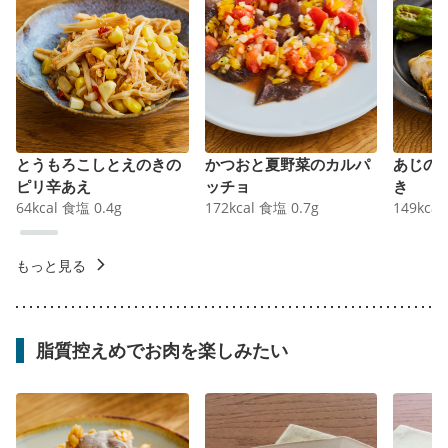
とうもろこしとえのきの
かつおと夏野菜のカルパ
あじの
ピリ辛あえ
ッチョ
き
64
kcal
食塩
0.4
g
172
kcal
食塩
0.7
g
149
kcal
もっと見る
脂質控えめでお肉を楽しみたい