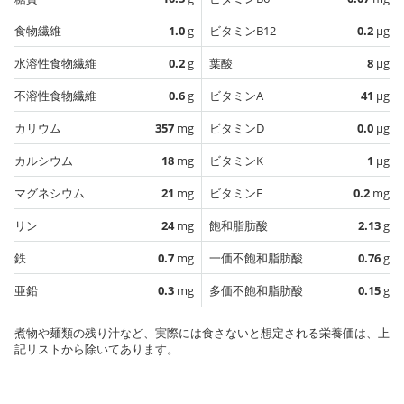
食物繊維
1.0
g
ビタミンB12
0.2
µg
水溶性食物繊維
0.2
g
葉酸
8
µg
不溶性食物繊維
0.6
g
ビタミンA
41
µg
カリウム
357
mg
ビタミンD
0.0
µg
カルシウム
18
mg
ビタミンK
1
µg
マグネシウム
21
mg
ビタミンE
0.2
mg
リン
24
mg
飽和脂肪酸
2.13
g
鉄
0.7
mg
一価不飽和脂肪酸
0.76
g
亜鉛
0.3
mg
多価不飽和脂肪酸
0.15
g
煮物や麺類の残り汁など、実際には食さないと想定される栄養価は、上
記リストから除いてあります。