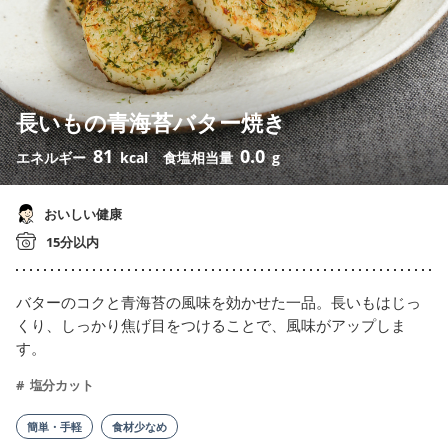
長いもの青海苔バター焼き
81
0.0
エネルギー
kcal
食塩相当量
g
おいしい健康
15分以内
バターのコクと青海苔の風味を効かせた一品。長いもはじっ
くり、しっかり焦げ目をつけることで、風味がアップしま
す。
塩分カット
簡単・手軽
食材少なめ