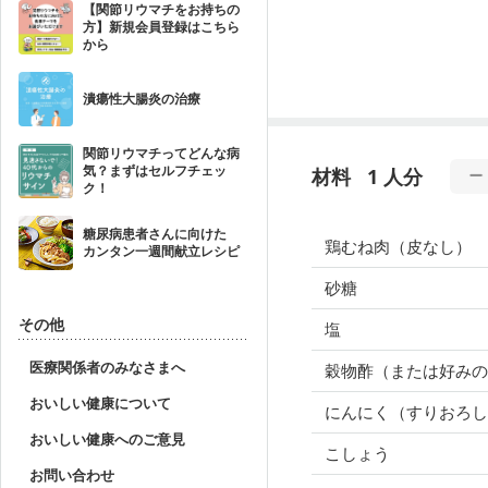
【関節リウマチをお持ちの
方】新規会員登録はこちら
から
潰瘍性大腸炎の治療
関節リウマチってどんな病
気？まずはセルフチェッ
材料
1 人分
ク！
糖尿病患者さんに向けた
鶏むね肉（皮なし）
カンタン一週間献立レシピ
砂糖
その他
塩
医療関係者のみなさまへ
穀物酢（または好みの
おいしい健康について
にんにく（すりおろし
おいしい健康へのご意見
こしょう
お問い合わせ