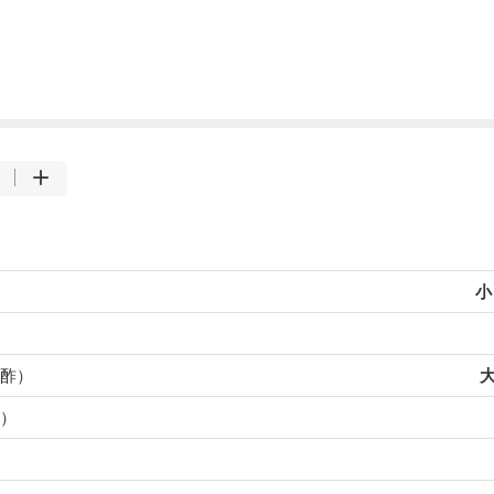
小
酢）
大
）