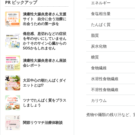
PR ピックアップ
エネルギー
食塩相当量
潰瘍性大腸炎患者さん支援
サイト 自分に合う治療に
出会うための第一歩を
たんぱく質
倦怠感、息切れなどの症状
脂質
を年のせいにしていません
か？そのサイン心臓からの
炭水化物
SOSかもしれません
糖質
潰瘍性大腸炎患者さん座談
会レポート
食物繊維
水溶性食物繊維
大豆中心の朝たんぱくダイ
エットとは!?
不溶性食物繊維
ツナでたんぱく質をプラス
カリウム
しましょう
煮物や麺類の残り汁など、
関節リウマチ治療体験談