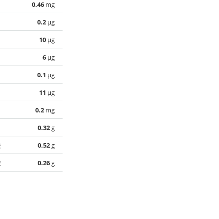
0.46
mg
0.2
µg
10
µg
6
µg
0.1
µg
11
µg
0.2
mg
0.32
g
酸
0.52
g
酸
0.26
g