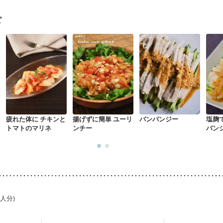
ウマチ
フレイル（年齢に合わせた体作り）
貧血対策
ニキビ・肌荒れ
ピ
疲れた体に チキンと
揚げずに簡単 ユーリ
バンバンジー
塩麹
トマトのマリネ
ンチー
バン
1人分)