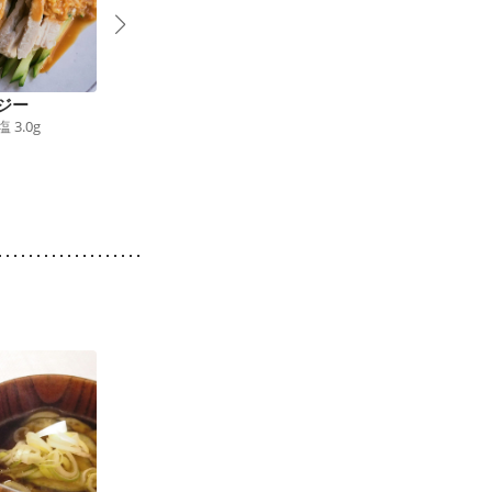
ジー
塩麹でしっとりバンバ
青じそバターソースの
塩
3.0
g
ンジー
鶏の照り焼き
184
kcal
食塩
1.2
g
152
kcal
食塩
0.8
g
1