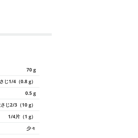
70 g
さじ1/4（0.8 g）
0.5 g
さじ2/3（10 g）
1/4片（1 g）
少々