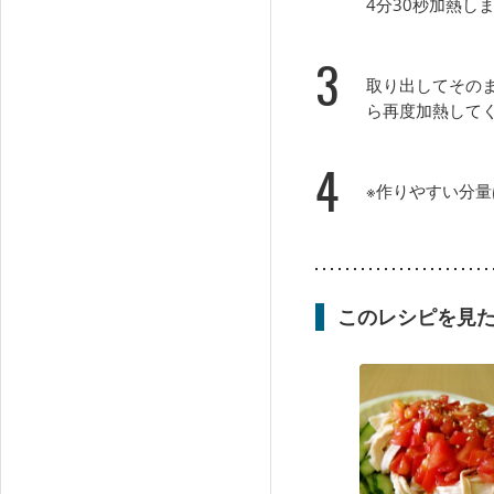
4分30秒加熱し
3
取り出してその
ら再度加熱して
4
※作りやすい分量
このレシピを見