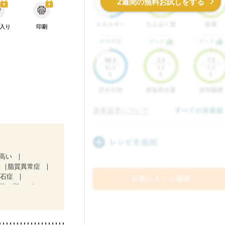
2週間の無料お試しをする
入り
印刷
が高い
脂質異常症
胆石症
（第２期）
放射線治療中）
ルク）
骨折