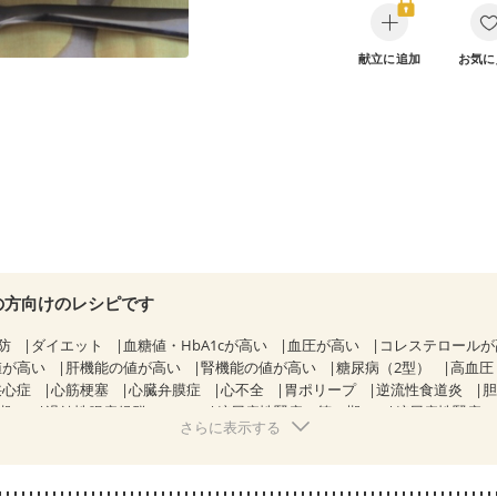
献立に追加
お気に
の方向けのレシピです
防
ダイエット
血糖値・HbA1cが高い
血圧が高い
コレステロール
値が高い
肝機能の値が高い
腎機能の値が高い
糖尿病（2型）
高血圧
狭心症
心筋梗塞
心臓弁膜症
心不全
胃ポリープ
逆流性食道炎
期）
過敏性腸症候群（IBS）
糖尿病性腎症（第１期）
糖尿病性腎症
さらに表示する
CKD（ステージ１）
CKD（ステージ２）
CKD（ステージ３a）
透析
乳がん（抗がん剤治療中）
乳がん（ホルモン療法中）
乳がん（
経過観察中の方など
飲み込みにくい
食欲がない
消化不良
産後（ミ