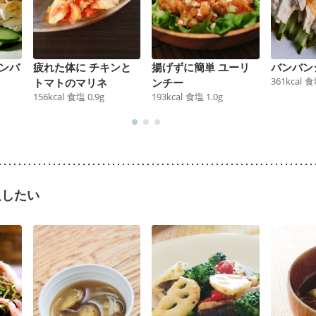
ンバ
疲れた体に チキンと
揚げずに簡単 ユーリ
バンバン
361
kcal
食
トマトのマリネ
ンチー
156
kcal
食塩
0.9
g
193
kcal
食塩
1.0
g
足したい