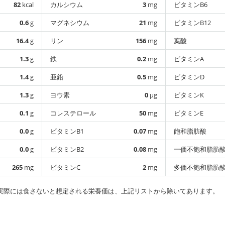
82
kcal
カルシウム
3
mg
ビタミンB6
0.6
g
マグネシウム
21
mg
ビタミンB12
16.4
g
リン
156
mg
葉酸
1.3
g
鉄
0.2
mg
ビタミンA
1.4
g
亜鉛
0.5
mg
ビタミンD
1.3
g
ヨウ素
0
µg
ビタミンK
0.1
g
コレステロール
50
mg
ビタミンE
0.0
g
ビタミンB1
0.07
mg
飽和脂肪酸
0.0
g
ビタミンB2
0.08
mg
一価不飽和脂肪
265
mg
ビタミンC
2
mg
多価不飽和脂肪
実際には食さないと想定される栄養価は、上記リストから除いてあります。