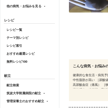
他の病気・お悩みを見る
レシピ
レシピ一覧
テーマ別レシピ
レシピ索引
おすすめ厳選レシピ
無料レシピ100
こんな病気・お悩み
健康的な食生活・病気予
献立
中性脂肪が高い
尿酸
高尿酸血症（痛風）
献立検索
慢性膵炎（移行期・寛解
筑波大学附属病院の献立
糖尿病性腎症（第３期）
CKD（ステージ３b）
管理栄養士のおすすめ献立
乳がん治療を終えた方・