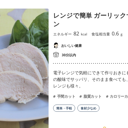
レンジで簡単 ガーリック
ン
82
0.6
エネルギー
食塩相当量
kcal
g
おいしい健康
30分以内
電子レンジで気軽にできて作りおきに
の酸味でサッパリ、そのまま食べても
レンジも様々。
手間カット
脂質カット
カロリーカ
簡単・手軽
食材少なめ