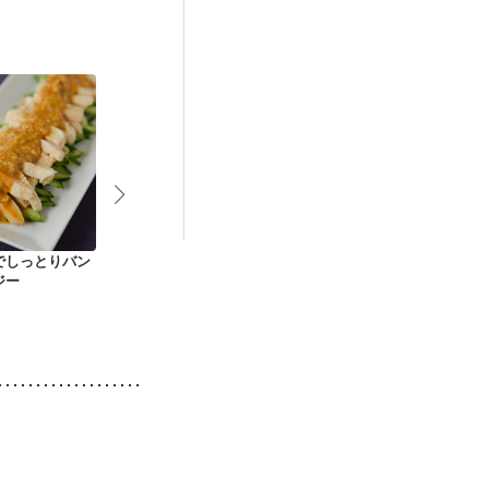
妊活中
更年期
でしっとりバン
青じそバターソース
お野菜たっぷり 鶏ム
鶏胸肉のみぞ
ジー
の鶏の照り焼き
ネ肉の南蛮漬け