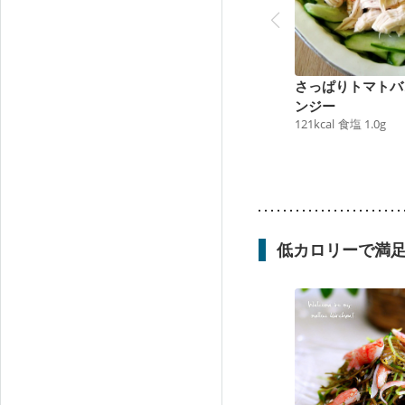
さっぱりトマトバ
ンジー
121
kcal
食塩
1.0
g
低カロリーで満