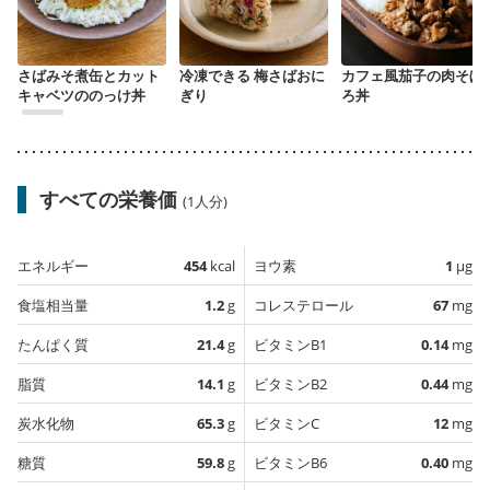
さばみそ煮缶とカット
冷凍できる 梅さばおに
カフェ風茄子の肉そぼ
キャベツののっけ丼
ぎり
ろ丼
すべての栄養価
(1人分)
エネルギー
454
kcal
ヨウ素
1
µg
食塩相当量
1.2
g
コレステロール
67
mg
たんぱく質
21.4
g
ビタミンB1
0.14
mg
脂質
14.1
g
ビタミンB2
0.44
mg
炭水化物
65.3
g
ビタミンC
12
mg
糖質
59.8
g
ビタミンB6
0.40
mg