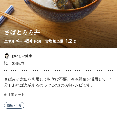
さばとろろ丼
454
1.2
エネルギー
kcal
食塩相当量
g
おいしい健康
5分以内
さばみそ煮缶を利用して味付け不要、冷凍野菜を活用して、5
分もあれば完成するのっけるだけの丼レシピです。
手間カット
簡単・手軽