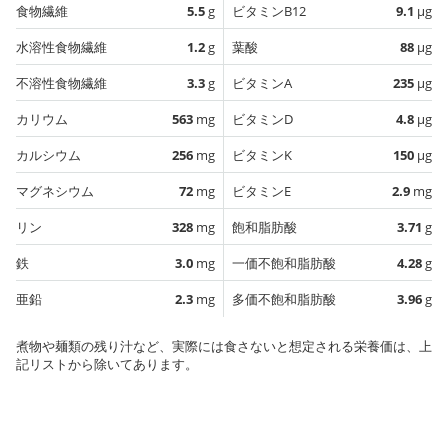
食物繊維
5.5
g
ビタミンB12
9.1
µg
水溶性食物繊維
1.2
g
葉酸
88
µg
不溶性食物繊維
3.3
g
ビタミンA
235
µg
カリウム
563
mg
ビタミンD
4.8
µg
カルシウム
256
mg
ビタミンK
150
µg
マグネシウム
72
mg
ビタミンE
2.9
mg
リン
328
mg
飽和脂肪酸
3.71
g
鉄
3.0
mg
一価不飽和脂肪酸
4.28
g
亜鉛
2.3
mg
多価不飽和脂肪酸
3.96
g
煮物や麺類の残り汁など、実際には食さないと想定される栄養価は、上
記リストから除いてあります。