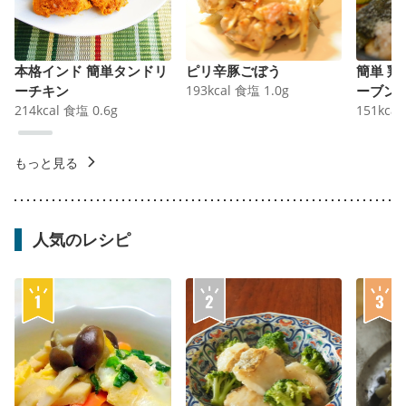
本格インド 簡単タンドリ
ピリ辛豚ごぼう
簡単 
ーチキン
193
kcal
食塩
1.0
g
ーブン
214
kcal
食塩
0.6
g
151
kcal
もっと見る
人気のレシピ