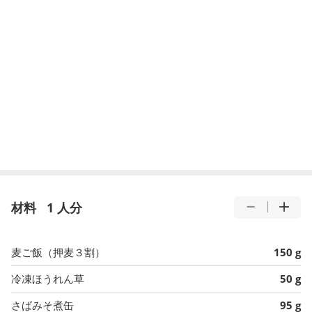
材料
1 人分
麦ご飯（押麦３割）
150 g
冷凍ほうれん草
50 g
さばみそ煮缶
95 g