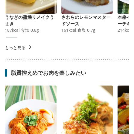
うなぎの蒲焼リメイクう
さわらのレモンマスター
本格イ
まき
ドソース
ーチキ
187
kcal
食塩
0.8
g
161
kcal
食塩
0.7
g
214
kcal
もっと見る
脂質控えめでお肉を楽しみたい