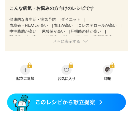
こんな病気・お悩みの方向けのレシピです
健康的な食生活・病気予防
ダイエット
血糖値・HbA1cが高い
血圧が高い
コレステロールが高い
中性脂肪が高い
尿酸値が高い
肝機能の値が高い
腎機能の値が高い
糖尿病（2型）
高血圧
脂質異常症
さらに表示する
高尿酸血症（痛風）
狭心症
心筋梗塞
心臓弁膜症
心不全
胆石症
慢性膵炎（移行期・寛解期）
非アルコール性脂肪肝
痔
慢性便秘症
過敏性腸症候群（IBS）
睡眠時無呼吸症候群
糖尿病性腎症（第１期）
糖尿病性腎症（第２期）
糖尿病性腎症（第３期）
CKD（ステージ１）
CKD（ステージ２）
献立に追加
乳がん（抗がん剤治療中）
お気に入り
印刷
乳がん（ホルモン療法中）
乳がん（放射線治療中）
乳がん治療を終えた方・経過観察中の方など
妊娠中(初期)
妊婦健診・体重増加が気になる（初期）
妊婦健診・血圧が気になる（初期）
妊婦健診・血糖値が気になる（初期）
妊娠高血圧(中期)
妊娠糖尿病(初期)
産後（母乳）
産後（混合栄養）
産後（ミルク）
骨折
骨粗しょう症
関節リウマチ
乾癬
フレイル（年齢に合わせた体作り）
低栄養予防
貧血対策
ニキビ・肌荒れ
妊活中
更年期