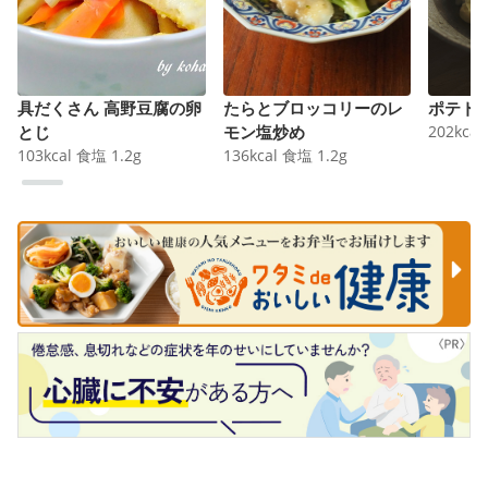
具だくさん 高野豆腐の卵
たらとブロッコリーのレ
ポテト
とじ
モン塩炒め
202
kcal
103
kcal
食塩
1.2
g
136
kcal
食塩
1.2
g