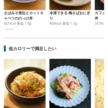
さばみそ煮缶とカットキ
冷凍できる 梅さばおにぎ
カフェ
ャベツののっけ丼
り
丼
421
kcal
食塩
1.0
g
405
kcal
食塩
1.1
g
357
kcal
低カロリーで満足したい