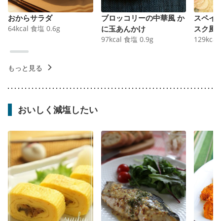
おからサラダ
ブロッコリーの中華風 か
スペイ
64
kcal
食塩
0.6
g
に玉あんかけ
スク風
97
kcal
食塩
0.9
g
129
kcal
もっと見る
おいしく減塩したい