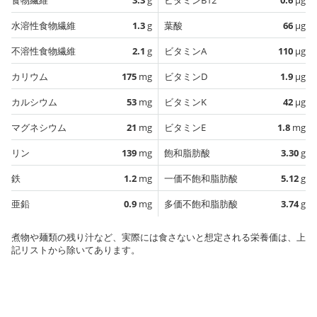
水溶性食物繊維
1.3
g
葉酸
66
µg
不溶性食物繊維
2.1
g
ビタミンA
110
µg
カリウム
175
mg
ビタミンD
1.9
µg
カルシウム
53
mg
ビタミンK
42
µg
マグネシウム
21
mg
ビタミンE
1.8
mg
リン
139
mg
飽和脂肪酸
3.30
g
鉄
1.2
mg
一価不飽和脂肪酸
5.12
g
亜鉛
0.9
mg
多価不飽和脂肪酸
3.74
g
煮物や麺類の残り汁など、実際には食さないと想定される栄養価は、上
記リストから除いてあります。