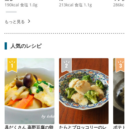
190
kcal
食塩
1.0
g
213
kcal
食塩
1.1
g
286
kcal
もっと見る
人気のレシピ
具だくさん 高野豆腐の卵
たらとブロッコリーのレ
ポテト