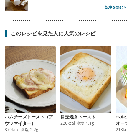
記事を読む >
このレシピを見た人に人気のレシピ
ハムチーズトースト（ア
目玉焼きトースト
ヘルシ
ウツマイター）
220
kcal
食塩
1.1
g
オープ
379
kcal
食塩
2.2
g
218
kcal