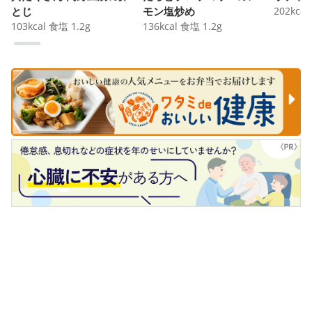
とじ
モン塩炒め
202
kcal
103
kcal
食塩
1.2
g
136
kcal
食塩
1.2
g