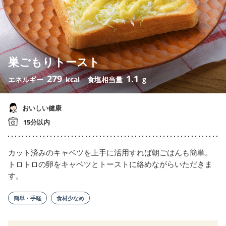
巣ごもりトースト
279
1.1
エネルギー
kcal
食塩相当量
g
おいしい健康
15分以内
カット済みのキャベツを上手に活用すれば朝ごはんも簡単。
トロトロの卵をキャベツとトーストに絡めながらいただきま
す。
簡単・手軽
食材少なめ