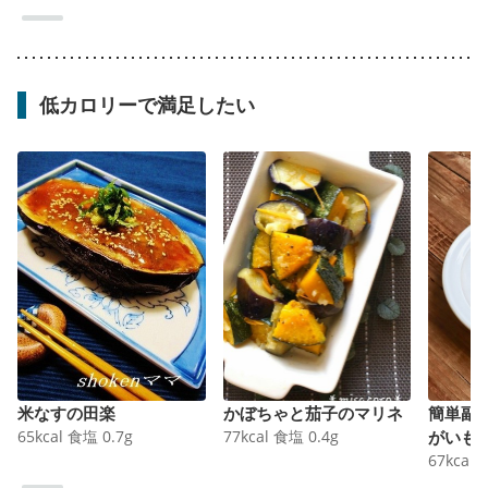
低カロリーで満足したい
米なすの田楽
かぼちゃと茄子のマリネ
簡単副
65
kcal
食塩
0.7
g
77
kcal
食塩
0.4
g
がいも
67
kcal