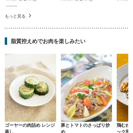
もっと見る
脂質控えめでお肉を楽しみたい
ゴーヤーの肉詰め レンジ
豚とトマトのさっぱり炒
鶏むね
蒸し
め
ック照