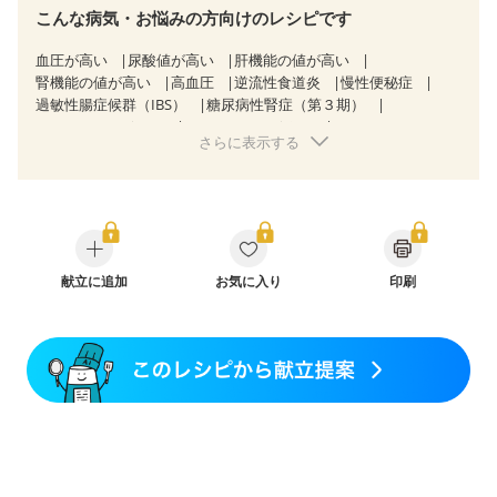
こんな病気・お悩みの方向けのレシピです
血圧が高い
尿酸値が高い
肝機能の値が高い
腎機能の値が高い
高血圧
逆流性食道炎
慢性便秘症
過敏性腸症候群（IBS）
糖尿病性腎症（第３期）
CKD（ステージ１）
CKD（ステージ２）
さらに表示する
CKD（ステージ３a）
CKD（ステージ３b）
透析
乳がん（抗がん剤治療中）
乳がん（ホルモン療法中）
乳がん（放射線治療中）
乳がん治療を終えた方・経過観察中の方など
胃がん（抗がん剤治療中）
胃がん治療を終えた方・経過観察中の方
大腸がん治療を終えた方・経過観察中の方
献立に追加
お気に入り
印刷
大腸がん（抗がん剤治療中）
大腸がん（放射線治療中）
消化不良
妊娠中(初期)
妊婦健診・体重増加が気になる（初期）
妊婦健診・血圧が気になる（初期）
妊婦健診・血糖値が気になる（初期）
妊娠高血圧(中期)
妊娠糖尿病(初期)
産後（母乳）
産後（混合栄養）
産後（ミルク）
骨折
骨粗しょう症
関節リウマチ
低栄養予防
貧血対策
ニキビ・肌荒れ
妊活中
更年期