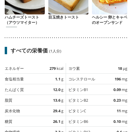
ハムチーズトースト
目玉焼きトースト
ヘルシー 卵とキャベツ
（アウツマイター）
のオープンサンド
すべての栄養価
(1人分)
エネルギー
279
kcal
ヨウ素
18
µg
食塩相当量
1.1
g
コレステロール
196
mg
たんぱく質
12.0
g
ビタミンB1
0.09
mg
脂質
13.6
g
ビタミンB2
0.23
mg
炭水化物
29.4
g
ビタミンC
11
mg
糖質
26.1
g
ビタミンB6
0.10
mg
食物繊維
3.3
g
ビタミンB12
0.6
µg