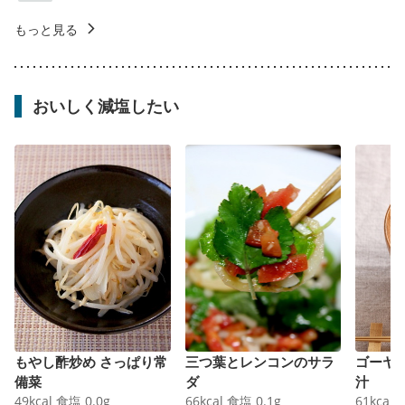
もっと見る
おいしく減塩したい
もやし酢炒め さっぱり常
三つ葉とレンコンのサラ
ゴーヤ
備菜
ダ
汁
49
kcal
食塩
0.0
g
66
kcal
食塩
0.1
g
61
kcal