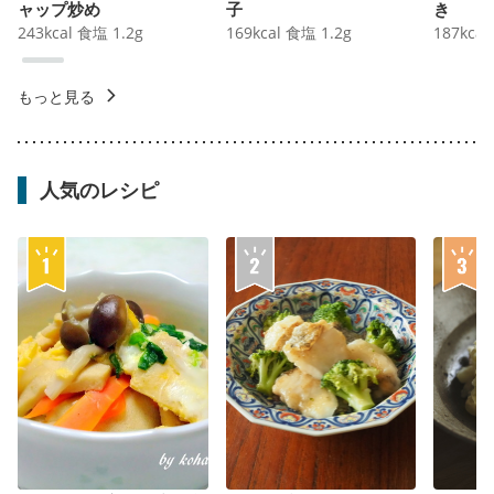
ャップ炒め
子
き
243
kcal
食塩
1.2
g
169
kcal
食塩
1.2
g
187
kcal
もっと見る
人気のレシピ