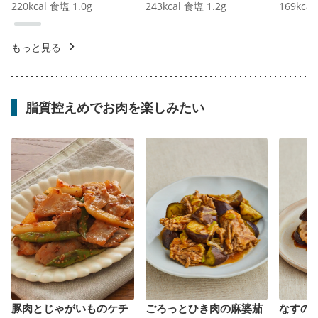
220
kcal
食塩
1.0
g
243
kcal
食塩
1.2
g
169
kcal
もっと見る
脂質控えめでお肉を楽しみたい
豚肉とじゃがいものケチ
ごろっとひき肉の麻婆茄
なすの