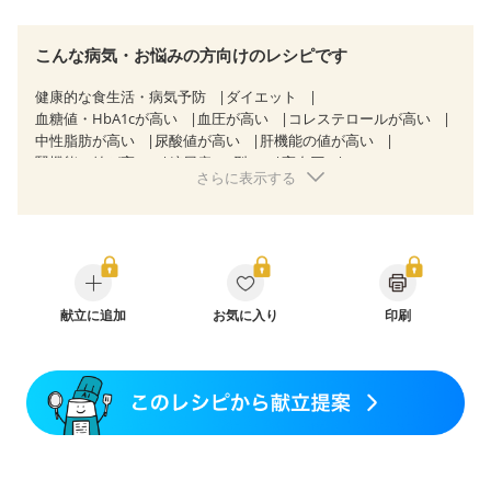
こんな病気・お悩みの方向けのレシピです
健康的な食生活・病気予防
ダイエット
血糖値・HbA1cが高い
血圧が高い
コレステロールが高い
中性脂肪が高い
尿酸値が高い
肝機能の値が高い
腎機能の値が高い
糖尿病（2型）
高血圧
さらに表示する
高尿酸血症（痛風）
胃炎
胃ポリープ
逆流性食道炎
慢性膵炎（移行期・寛解期）
非アルコール性脂肪肝
痔
慢性便秘症
潰瘍性大腸炎（寛解期）
クローン病（寛解期）
過敏性腸症候群（IBS）
睡眠時無呼吸症候群
CKD（ステージ１）
CKD（ステージ２）
乳がん（抗がん剤治療中）
乳がん（ホルモン療法中）
献立に追加
お気に入り
乳がん（放射線治療中）
印刷
乳がん治療を終えた方・経過観察中の方など
胃がん（抗がん剤治療中）
胃がん治療を終えた方・経過観察中の方
大腸がん治療を終えた方・経過観察中の方
大腸がん（抗がん剤治療中）
大腸がん（放射線治療中）
飲み込みにくい
食欲がない
消化不良
妊娠中(初期)
妊婦健診・体重増加が気になる（初期）