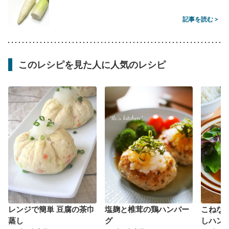
記事を読む >
このレシピを見た人に人気のレシピ
レンジで簡単 豆腐の茶巾
塩麹と椎茸の鶏ハンバー
こねない
蒸し
グ
しハン