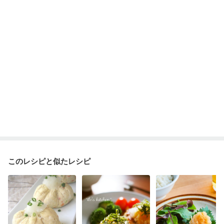
妊婦健診・血圧が気になる（初期）
妊婦健診・血糖値が気になる（初期）
妊娠高血圧(中期)
妊娠糖尿病(初期)
産後（母乳）
産後（混合栄養）
産後（ミルク）
骨折
骨粗しょう症
関節リウマチ
乾癬
フレイル（年齢に合わせた体作り）
低栄養予防
貧血対策
ニキビ・肌荒れ
妊活中
更年期
このレシピと似たレシピ