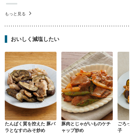
もっと見る
おいしく減塩したい
たんぱく質を控えた 豚バ
豚肉とじゃがいものケチ
ごろっ
ラとなすのみそ炒め
ャップ炒め
子