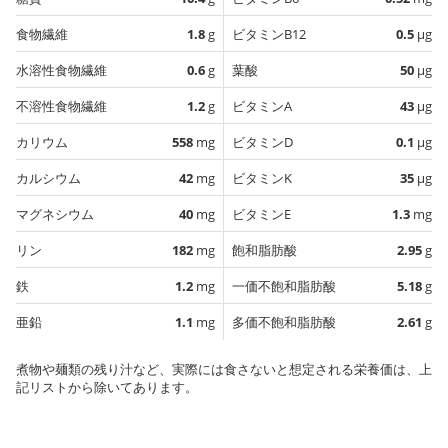
食物繊維
1.8
g
ビタミンB12
0.5
µg
水溶性食物繊維
0.6
g
葉酸
50
µg
不溶性食物繊維
1.2
g
ビタミンA
43
µg
カリウム
558
mg
ビタミンD
0.1
µg
カルシウム
42
mg
ビタミンK
35
µg
マグネシウム
40
mg
ビタミンE
1.3
mg
リン
182
mg
飽和脂肪酸
2.95
g
鉄
1.2
mg
一価不飽和脂肪酸
5.18
g
亜鉛
1.1
mg
多価不飽和脂肪酸
2.61
g
煮物や麺類の残り汁など、実際には食さないと想定される栄養価は、上
記リストから除いてあります。