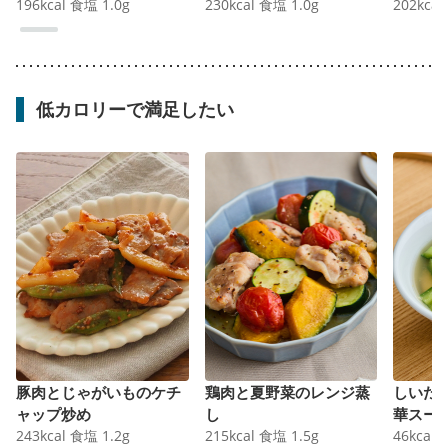
196
kcal
食塩
1.0
g
230
kcal
食塩
1.0
g
202
kcal
低カロリーで満足したい
豚肉とじゃがいものケチ
鶏肉と夏野菜のレンジ蒸
しいた
ャップ炒め
し
華スー
243
kcal
食塩
1.2
g
215
kcal
食塩
1.5
g
46
kcal