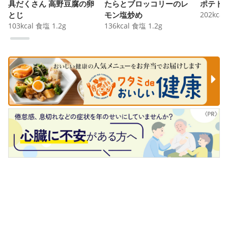
具だくさん 高野豆腐の卵
たらとブロッコリーのレ
ポテト
とじ
モン塩炒め
202
kcal
103
kcal
食塩
1.2
g
136
kcal
食塩
1.2
g