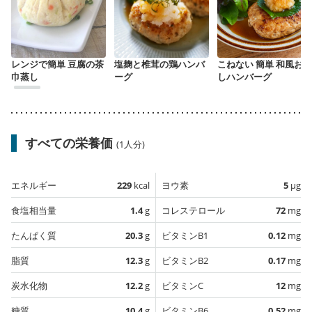
レンジで簡単 豆腐の茶
塩麹と椎茸の鶏ハンバ
こねない 簡単 和風おろ
巾蒸し
ーグ
しハンバーグ
すべての栄養価
(1人分)
エネルギー
229
kcal
ヨウ素
5
µg
食塩相当量
1.4
g
コレステロール
72
mg
たんぱく質
20.3
g
ビタミンB1
0.12
mg
脂質
12.3
g
ビタミンB2
0.17
mg
炭水化物
12.2
g
ビタミンC
12
mg
糖質
10.4
g
ビタミンB6
0.52
mg