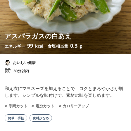
アスパラガスの白あえ
99
0.3
エネルギー
kcal
食塩相当量
g
おいしい健康
30分以内
和え衣にマヨネーズを加えることで、コクとまろやかさが増
します。シンプルな味付けで、素材の味を楽しめます。
手間カット
塩分カット
カロリーアップ
簡単・手軽
食材少なめ