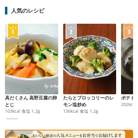
人気のレシピ
具だくさん 高野豆腐の卵
たらとブロッコリーのレ
ポテト
とじ
モン塩炒め
202
kcal
103
kcal
食塩
1.2
g
136
kcal
食塩
1.2
g