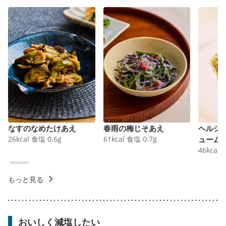
なすのなめたけあえ
春雨の梅じそあえ
ヘルシ
26
kcal
食塩
0.6
g
61
kcal
食塩
0.7
g
ューム
46
kcal
もっと見る
おいしく減塩したい