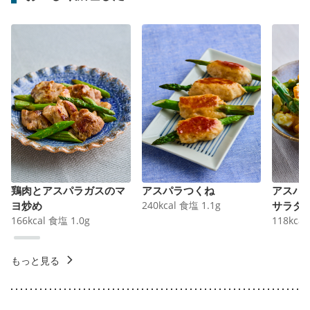
鶏肉とアスパラガスのマ
アスパラつくね
アスパ
ヨ炒め
240
kcal
食塩
1.1
g
サラダ
166
kcal
食塩
1.0
g
118
kcal
もっと見る