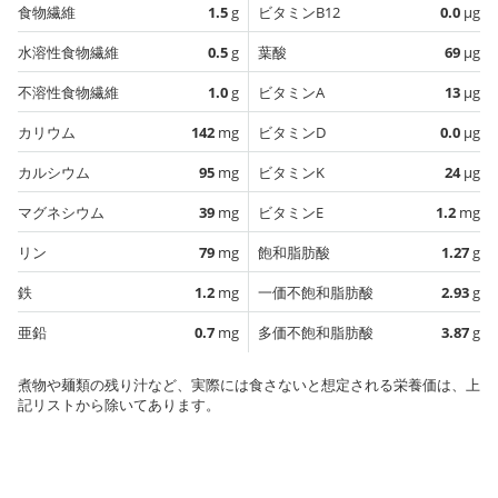
食物繊維
1.5
g
ビタミンB12
0.0
µg
水溶性食物繊維
0.5
g
葉酸
69
µg
不溶性食物繊維
1.0
g
ビタミンA
13
µg
カリウム
142
mg
ビタミンD
0.0
µg
カルシウム
95
mg
ビタミンK
24
µg
マグネシウム
39
mg
ビタミンE
1.2
mg
リン
79
mg
飽和脂肪酸
1.27
g
鉄
1.2
mg
一価不飽和脂肪酸
2.93
g
亜鉛
0.7
mg
多価不飽和脂肪酸
3.87
g
煮物や麺類の残り汁など、実際には食さないと想定される栄養価は、上
記リストから除いてあります。