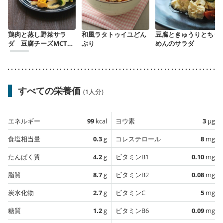
鶏肉と蒸し野菜サラ
和風ラタトゥイユどん
豆腐ときゅうりとちり
ダ 豆腐チーズMCTオ
ぶり
めんのサラダ
イルドレッシング
すべての栄養価
(1人分)
エネルギー
99
kcal
ヨウ素
3
µg
食塩相当量
0.3
g
コレステロール
8
mg
たんぱく質
4.2
g
ビタミンB1
0.10
mg
脂質
8.7
g
ビタミンB2
0.08
mg
炭水化物
2.7
g
ビタミンC
5
mg
糖質
1.2
g
ビタミンB6
0.09
mg