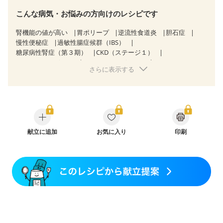
こんな病気・お悩みの方向けのレシピです
腎機能の値が高い
胃ポリープ
逆流性食道炎
胆石症
慢性便秘症
過敏性腸症候群（IBS）
糖尿病性腎症（第３期）
CKD（ステージ１）
CKD（ステージ２）
CKD（ステージ３a）
さらに表示する
CKD（ステージ３b）
透析
乳がん（抗がん剤治療中）
乳がん（ホルモン療法中）
乳がん（放射線治療中）
乳がん治療を終えた方・経過観察中の方など
胃がん（抗がん剤治療中）
胃がん治療を終えた方・経過観察中の方
大腸がん治療を終えた方・経過観察中の方
大腸がん（抗がん剤治療中）
献立に追加
お気に入り
大腸がん（放射線治療中）
印刷
妊娠中(初期)
妊婦健診・体重増加が気になる（初期）
妊婦健診・血圧が気になる（初期）
妊婦健診・血糖値が気になる（初期）
妊娠高血圧(中期)
妊娠糖尿病(初期)
産後（母乳）
産後（混合栄養）
産後（ミルク）
骨折
骨粗しょう症
関節リウマチ
フレイル（年齢に合わせた体作り）
低栄養予防
更年期