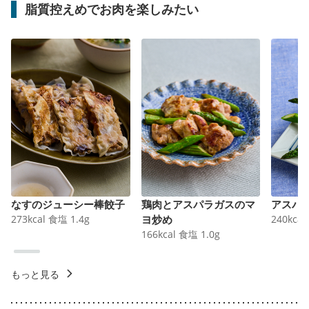
脂質控えめでお肉を楽しみたい
なすのジューシー棒餃子
鶏肉とアスパラガスのマ
アスパ
273
kcal
食塩
1.4
g
ヨ炒め
240
kcal
166
kcal
食塩
1.0
g
もっと見る