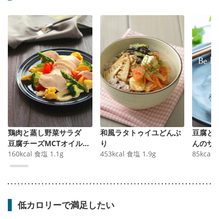
鶏肉と蒸し野菜サラダ
和風ラタトゥイユどんぶ
豆腐と
豆腐チーズMCTオイルド
り
んのサ
レッシング
160
kcal
食塩
1.1
g
453
kcal
食塩
1.9
g
85
kcal
低カロリーで満足したい