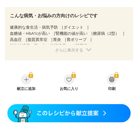
こんな病気・お悩みの方向けのレシピです
健康的な食生活・病気予防
ダイエット
血糖値・HbA1cが高い
腎機能の値が高い
糖尿病（2型）
高血圧
脂質異常症
胃炎
胃ポリープ
消化性潰瘍（胃・十二指腸潰瘍）
胆石症
さらに表示する
慢性膵炎（移行期・寛解期）
非アルコール性脂肪肝
クローン病（寛解期）
過敏性腸症候群（IBS）
糖尿病性腎症（第３期）
CKD（ステージ１）
CKD（ステージ２）
乳がん（抗がん剤治療中）
乳がん（ホルモン療法中）
乳がん（放射線治療中）
乳がん治療を終えた方・経過観察中の方など
胃がん（抗がん剤治療中）
献立に追加
お気に入り
印刷
胃がん治療を終えた方・経過観察中の方
大腸がん治療を終えた方・経過観察中の方
大腸がん（抗がん剤治療中）
大腸がん（放射線治療中）
妊娠中(初期)
妊婦健診・体重増加が気になる（初期）
妊婦健診・血圧が気になる（初期）
妊婦健診・血糖値が気になる（初期）
妊娠高血圧(中期)
妊娠糖尿病(初期)
産後（母乳）
産後（混合栄養）