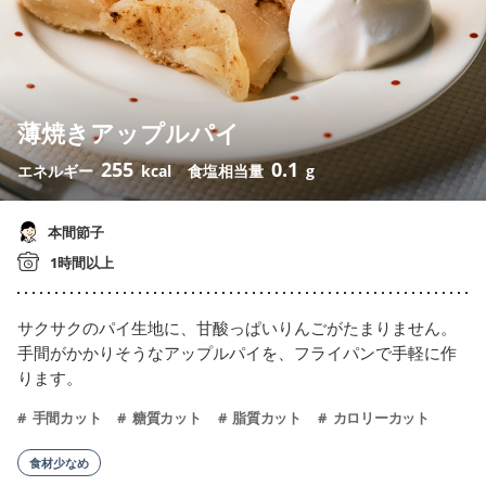
薄焼きアップルパイ
255
0.1
エネルギー
kcal
食塩相当量
g
本間節子
1時間以上
サクサクのパイ生地に、甘酸っぱいりんごがたまりません。
手間がかかりそうなアップルパイを、フライパンで手軽に作
ります。
手間カット
糖質カット
脂質カット
カロリーカット
食材少なめ