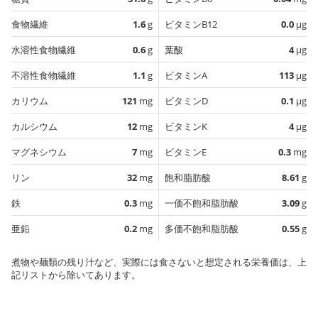
食物繊維
1.6
g
ビタミンB12
0.0
µg
水溶性食物繊維
0.6
g
葉酸
4
µg
不溶性食物繊維
1.1
g
ビタミンA
113
µg
カリウム
121
mg
ビタミンD
0.1
µg
カルシウム
12
mg
ビタミンK
4
µg
マグネシウム
7
mg
ビタミンE
0.3
mg
リン
32
mg
飽和脂肪酸
8.61
g
鉄
0.3
mg
一価不飽和脂肪酸
3.09
g
亜鉛
0.2
mg
多価不飽和脂肪酸
0.55
g
煮物や麺類の残り汁など、実際には食さないと想定される栄養価は、上
記リストから除いてあります。