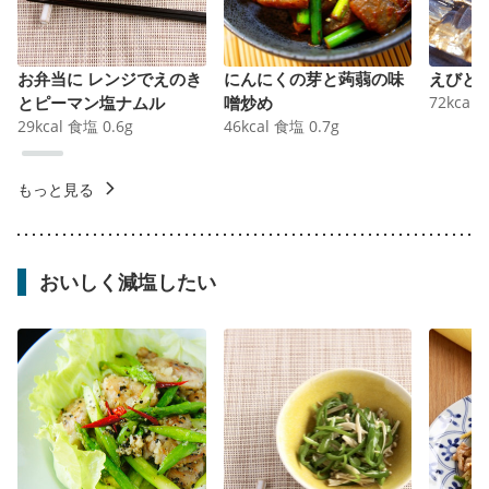
お弁当に レンジでえのき
にんにくの芽と蒟蒻の味
えびと
とピーマン塩ナムル
噌炒め
72
kcal
29
kcal
食塩
0.6
g
46
kcal
食塩
0.7
g
もっと見る
おいしく減塩したい