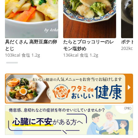
具だくさん 高野豆腐の卵
たらとブロッコリーのレ
ポテト
とじ
モン塩炒め
202
kcal
103
kcal
食塩
1.2
g
136
kcal
食塩
1.2
g