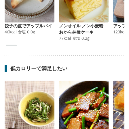
餃子の皮でアップルパイ
ノンオイル ノン小麦粉
アップ
46
kcal
食塩
0.0
g
おから林檎ケーキ
123
kcal
77
kcal
食塩
0.2
g
低カロリーで満足したい