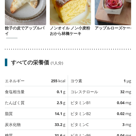
餃子の皮でアップルパ
ノンオイル ノン小麦粉
アップルローズケーキ
イ
おから林檎ケーキ
すべての栄養価
(1人分)
エネルギー
255
kcal
ヨウ素
1
µg
食塩相当量
0.1
g
コレステロール
32
mg
たんぱく質
2.5
g
ビタミンB1
0.04
mg
脂質
14.1
g
ビタミンB2
0.02
mg
炭水化物
33.2
g
ビタミンC
3
mg
糖質
31.6
g
ビタミンB6
0.04
mg