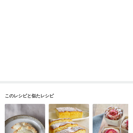
産後（ミルク）
関節リウマチ
更年期
このレシピと似たレシピ