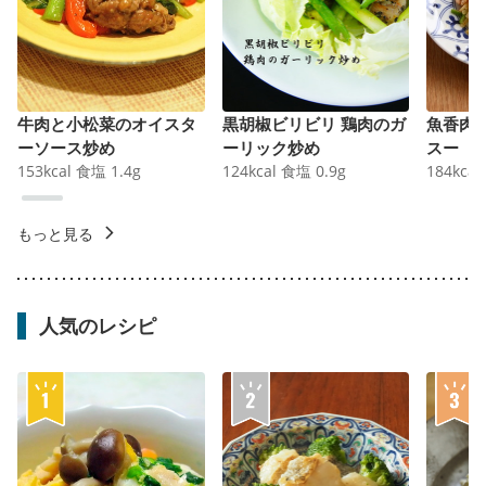
牛肉と小松菜のオイスタ
黒胡椒ビリビリ 鶏肉のガ
魚香肉
ーソース炒め
ーリック炒め
スー
153
kcal
食塩
1.4
g
124
kcal
食塩
0.9
g
184
kcal
もっと見る
人気のレシピ