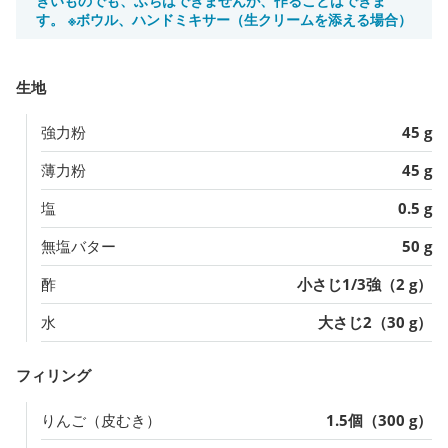
きいものでも、ふちはできませんが、作ることはできま
す。 ※ボウル、ハンドミキサー（生クリームを添える場合）
生地
強力粉
45 g
薄力粉
45 g
塩
0.5 g
無塩バター
50 g
酢
小さじ1/3強（2 g）
水
大さじ2（30 g）
フィリング
りんご（皮むき）
1.5個（300 g）