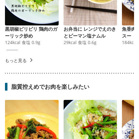
黒胡椒ビリビリ 鶏肉のガ
お弁当に レンジでえのき
魚香肉
ーリック炒め
とピーマン塩ナムル
スー
124
kcal
食塩
0.9
g
29
kcal
食塩
0.6
g
184
kcal
もっと見る
脂質控えめでお肉を楽しみたい