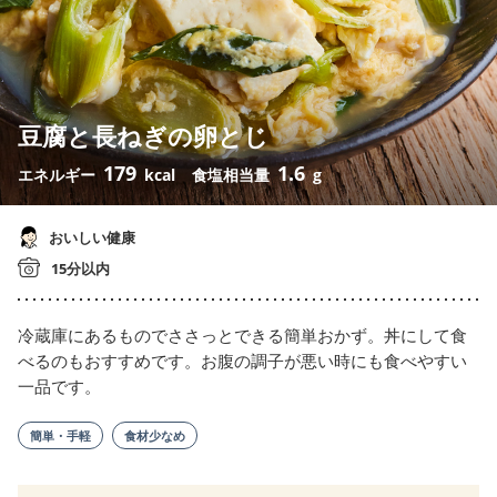
豆腐と長ねぎの卵とじ
179
1.6
エネルギー
kcal
食塩相当量
g
おいしい健康
15分以内
冷蔵庫にあるものでささっとできる簡単おかず。丼にして食
べるのもおすすめです。お腹の調子が悪い時にも食べやすい
一品です。
簡単・手軽
食材少なめ