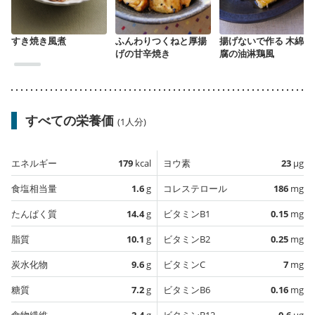
すき焼き風煮
ふんわりつくねと厚揚
揚げないで作る 木綿豆
げの甘辛焼き
腐の油淋鶏風
すべての栄養価
(1人分)
エネルギー
179
kcal
ヨウ素
23
µg
食塩相当量
1.6
g
コレステロール
186
mg
たんぱく質
14.4
g
ビタミンB1
0.15
mg
脂質
10.1
g
ビタミンB2
0.25
mg
炭水化物
9.6
g
ビタミンC
7
mg
糖質
7.2
g
ビタミンB6
0.16
mg
食物繊維
2.4
g
ビタミンB12
0.6
µg