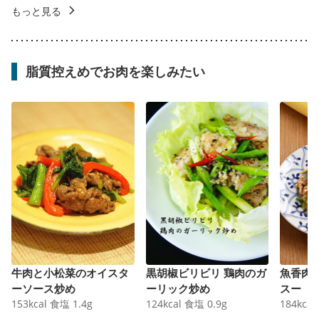
もっと見る
脂質控えめでお肉を楽しみたい
牛肉と小松菜のオイスタ
黒胡椒ビリビリ 鶏肉のガ
魚香肉
ーソース炒め
ーリック炒め
スー
153
kcal
食塩
1.4
g
124
kcal
食塩
0.9
g
184
kcal