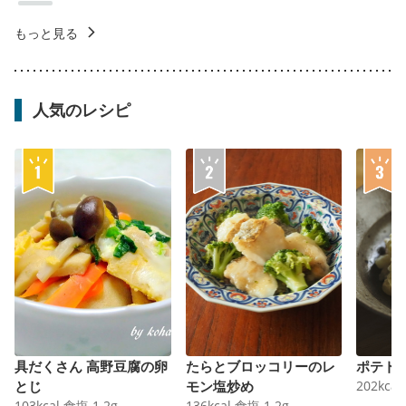
もっと見る
人気のレシピ
具だくさん 高野豆腐の卵
たらとブロッコリーのレ
ポテト
とじ
モン塩炒め
202
kcal
103
kcal
食塩
1.2
g
136
kcal
食塩
1.2
g