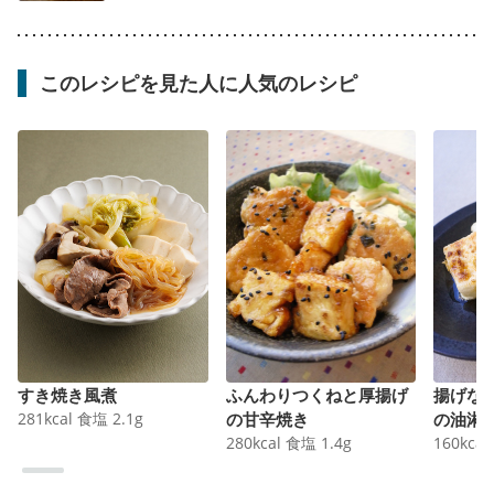
このレシピを見た人に人気のレシピ
すき焼き風煮
ふんわりつくねと厚揚げ
揚げな
281
kcal
食塩
2.1
g
の甘辛焼き
の油淋
280
kcal
食塩
1.4
g
160
kcal