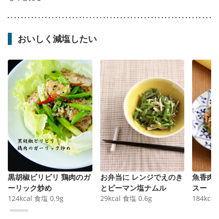
おいしく減塩したい
黒胡椒ビリビリ 鶏肉のガ
お弁当に レンジでえのき
魚香肉
ーリック炒め
とピーマン塩ナムル
スー
124
kcal
食塩
0.9
g
29
kcal
食塩
0.6
g
184
kcal