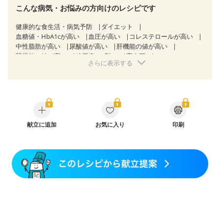
こんな病気・お悩みの方向けのレシピです
健康的な食生活・病気予防
ダイエット
血糖値・HbA1cが高い
血圧が高い
コレステロールが高い
中性脂肪が高い
尿酸値が高い
肝機能の値が高い
腎機能の値が高い
糖尿病（2型）
高血圧
さらに表示する
高尿酸血症（痛風）
胃炎
胃ポリープ
消化性潰瘍（胃・十二指腸潰瘍）
逆流性食道炎
胆石症
慢性膵炎（移行期・寛解期）
非アルコール性脂肪肝
痔
潰瘍性大腸炎（寛解期）
クローン病（寛解期）
過敏性腸症候群（IBS）
睡眠時無呼吸症候群
糖尿病性腎症（第３期）
CKD（ステージ１）
CKD（ステージ２）
献立に追加
CKD（ステージ３a）
お気に入り
印刷
CKD（ステージ３b）
透析
乳がん（抗がん剤治療中）
乳がん（ホルモン療法中）
乳がん（放射線治療中）
乳がん治療を終えた方・経過観察中の方など
胃がん治療を終えた方・経過観察中の方
大腸がん治療を終えた方・経過観察中の方
大腸がん（放射線治療中）
飲み込みにくい
食欲がない
消化不良
妊娠中(初期)
妊婦健診・体重増加が気になる（初期）
妊婦健診・血圧が気になる（初期）