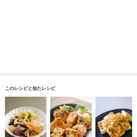
妊婦健診・血糖値が気になる（初期）
妊娠高血圧(中期)
妊娠糖尿病(初期)
産後（母乳）
産後（混合栄養）
産後（ミルク）
骨折
骨粗しょう症
関節リウマチ
乾癬
フレイル（年齢に合わせた体作り）
低栄養予防
貧血対策
ニキビ・肌荒れ
妊活中
更年期
このレシピと似たレシピ