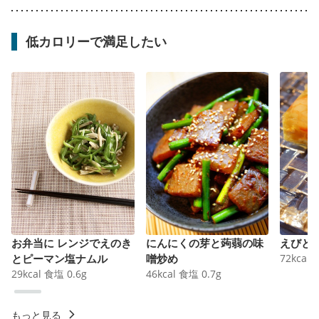
低カロリーで満足したい
お弁当に レンジでえのき
にんにくの芽と蒟蒻の味
えびと
とピーマン塩ナムル
噌炒め
72
kcal
29
kcal
食塩
0.6
g
46
kcal
食塩
0.7
g
もっと見る