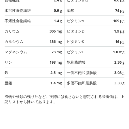
水溶性食物繊維
0.9
g
葉酸
74
µg
不溶性食物繊維
1.4
g
ビタミンA
109
µg
カリウム
306
mg
ビタミンD
1.9
µg
カルシウム
136
mg
ビタミンK
16
µg
マグネシウム
73
mg
ビタミンE
1.0
mg
リン
198
mg
飽和脂肪酸
2.36
g
鉄
2.5
mg
一価不飽和脂肪酸
3.08
g
亜鉛
1.4
mg
多価不飽和脂肪酸
3.33
g
煮物や麺類の残り汁など、実際には食さないと想定される栄養価は、上
記リストから除いてあります。