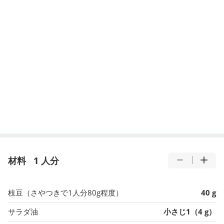
材料
1 人分
枝豆（さやつきで1人分80g程度）
40 g
サラダ油
小さじ1（4 g）