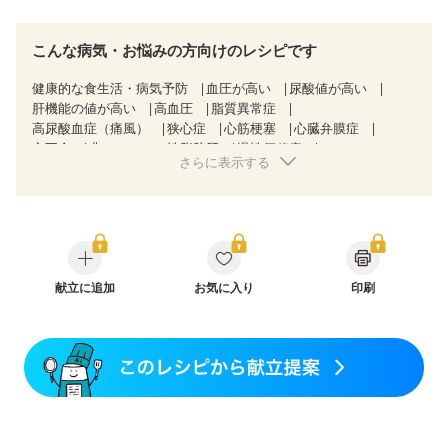
こんな病気・お悩みの方向けのレシピです
健康的な食生活・病気予防
血圧が高い
尿酸値が高い
肝機能の値が高い
高血圧
脂質異常症
高尿酸血症（痛風）
狭心症
心筋梗塞
心臓弁膜症
心不全
非アルコール性脂肪肝
慢性便秘症
さらに表示する
過敏性腸症候群（IBS）
睡眠時無呼吸症候群
糖尿病性腎症（第３期）
CKD（ステージ３b）
乳がん（抗がん剤治療中）
乳がん（ホルモン療法中）
乳がん（放射線治療中）
乳がん治療を終えた方・経過観察中の方など
飲み込みにくい
味の感じ方が変わった
食欲がない
産後（ミルク）
献立に追加
骨折
骨粗しょう症
お気に入り
関節リウマチ
印刷
フレイル（年齢に合わせた体作り）
低栄養予防
貧血対策
ニキビ・肌荒れ
妊活中
更年期