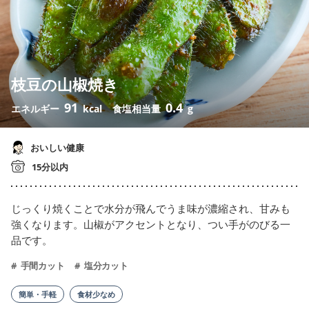
枝豆の山椒焼き
91
0.4
エネルギー
kcal
食塩相当量
g
おいしい健康
15分以内
じっくり焼くことで水分が飛んでうま味が濃縮され、甘みも
強くなります。山椒がアクセントとなり、つい手がのびる一
品です。
手間カット
塩分カット
簡単・手軽
食材少なめ