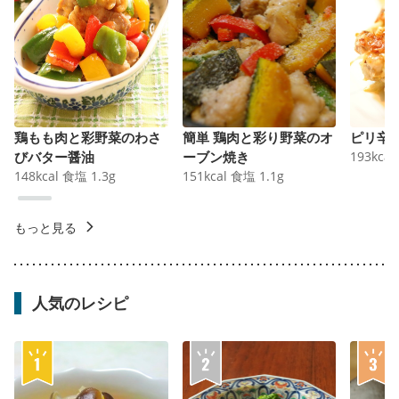
鶏もも肉と彩野菜のわさ
簡単 鶏肉と彩り野菜のオ
ピリ辛
びバター醤油
ーブン焼き
193
kcal
148
kcal
食塩
1.3
g
151
kcal
食塩
1.1
g
もっと見る
人気のレシピ