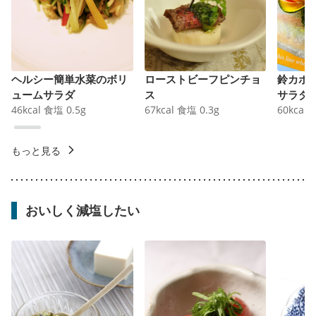
ヘルシー簡単水菜のボリ
ローストビーフピンチョ
鈴カボ
ュームサラダ
ス
サラダ
46
kcal
食塩
0.5
g
67
kcal
食塩
0.3
g
60
kcal
もっと見る
おいしく減塩したい