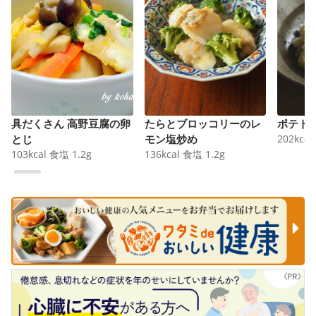
具だくさん 高野豆腐の卵
たらとブロッコリーのレ
ポテト
とじ
モン塩炒め
202
kcal
103
kcal
食塩
1.2
g
136
kcal
食塩
1.2
g