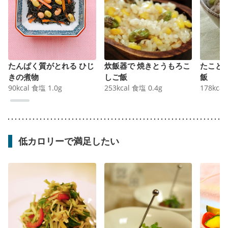
たんぱく質がとれる ひじ
炊飯器で 焼きとうもろこ
たこと
きの煮物
しご飯
飯
90
kcal
食塩
1.0
g
253
kcal
食塩
0.4
g
178
kcal
低カロリーで満足したい