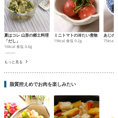
夏はコレ 山形の郷土料理
ミニトマトの冷たい煮物
あじの
「だし」
19
kcal
食塩
0.2
g
75
kcal
16
kcal
食塩
0.6
g
もっと見る
脂質控えめでお肉を楽しみたい