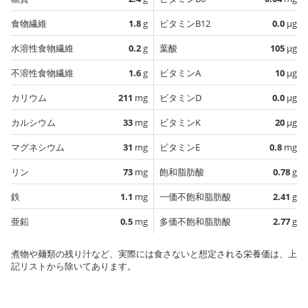
食物繊維
1.8
g
ビタミンB12
0.0
µg
水溶性食物繊維
0.2
g
葉酸
105
µg
不溶性食物繊維
1.6
g
ビタミンA
10
µg
カリウム
211
mg
ビタミンD
0.0
µg
カルシウム
33
mg
ビタミンK
20
µg
マグネシウム
31
mg
ビタミンE
0.8
mg
リン
73
mg
飽和脂肪酸
0.78
g
鉄
1.1
mg
一価不飽和脂肪酸
2.41
g
亜鉛
0.5
mg
多価不飽和脂肪酸
2.77
g
煮物や麺類の残り汁など、実際には食さないと想定される栄養価は、上
記リストから除いてあります。