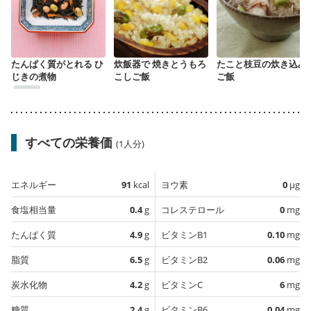
たんぱく質がとれる ひ
炊飯器で 焼きとうもろ
たこと枝豆の炊き込み
じきの煮物
こしご飯
ご飯
すべての栄養価
(1人分)
エネルギー
91
kcal
ヨウ素
0
µg
食塩相当量
0.4
g
コレステロール
0
mg
たんぱく質
4.9
g
ビタミンB1
0.10
mg
脂質
6.5
g
ビタミンB2
0.06
mg
炭水化物
4.2
g
ビタミンC
6
mg
糖質
2.4
g
ビタミンB6
0.04
mg