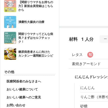
【関節リウマチをお持ちの
方】新規会員登録はこちら
から
潰瘍性大腸炎の治療
関節リウマチってどんな病
気？まずはセルフチェッ
材料
1 人分
ク！
糖尿病患者さんに向けた
レタス
カンタン一週間献立レシピ
素焼きアーモンド
その他
にんじんドレッシン
医療関係者のみなさまへ
にんじん
おいしい健康について
りんご酢（米酢
おいしい健康へのご意見
お問い合わせ
砂糖