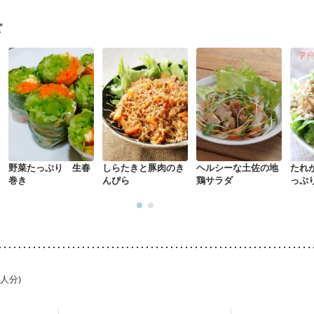
なる（初期）
妊娠高血圧(中期)
妊娠糖尿病(初期)
産後（母乳）
産
骨粗しょう症
関節リウマチ
乾癬
低栄養予防
貧血対策
ニキビ
ピ
野菜たっぷり 生春
しらたきと豚肉のき
ヘルシーな土佐の地
たれ
巻き
んぴら
鶏サラダ
っぷ
1人分)