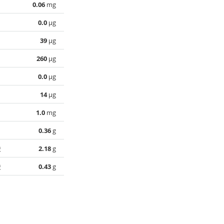
0.06
mg
0.0
µg
39
µg
260
µg
0.0
µg
14
µg
1.0
mg
0.36
g
酸
2.18
g
酸
0.43
g