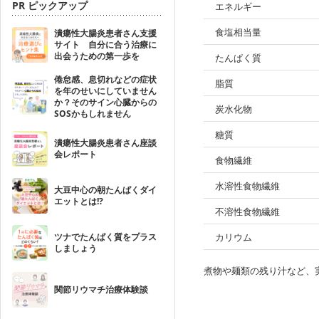
PR ピックアップ
エネルギー
食塩相当量
潰瘍性大腸炎患者さん支援
サイト 自分に合う治療に
出会うための第一歩を
たんぱく質
倦怠感、息切れなどの症状
脂質
を年のせいにしていません
か？そのサイン心臓からの
炭水化物
SOSかもしれません
糖質
潰瘍性大腸炎患者さん座談
会レポート
食物繊維
水溶性食物繊維
大豆中心の朝たんぱくダイ
エットとは!?
不溶性食物繊維
ツナでたんぱく質をプラス
カリウム
しましょう
煮物や麺類の残り汁など、
関節リウマチ治療体験談