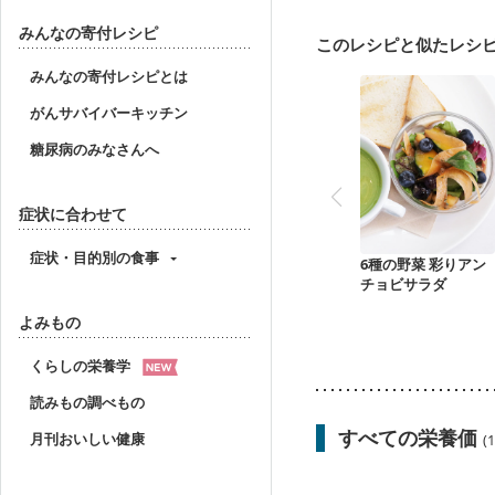
妊婦健診・血糖値が気に
産後（ミルク）
骨折
みんなの寄付レシピ
このレシピと似たレシ
みんなの寄付レシピとは
がんサバイバーキッチン
糖尿病のみなさんへ
症状に合わせて
症状・目的別の食事
6種の野菜 彩りアン
チョビサラダ
よみもの
くらしの栄養学
読みもの調べもの
すべての栄養価
月刊おいしい健康
(