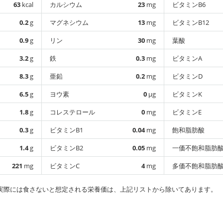
63
kcal
カルシウム
23
mg
ビタミンB6
0.2
g
マグネシウム
13
mg
ビタミンB12
0.9
g
リン
30
mg
葉酸
3.2
g
鉄
0.3
mg
ビタミンA
8.3
g
亜鉛
0.2
mg
ビタミンD
6.5
g
ヨウ素
0
µg
ビタミンK
1.8
g
コレステロール
0
mg
ビタミンE
0.3
g
ビタミンB1
0.04
mg
飽和脂肪酸
1.4
g
ビタミンB2
0.05
mg
一価不飽和脂肪
221
mg
ビタミンC
4
mg
多価不飽和脂肪
実際には食さないと想定される栄養価は、上記リストから除いてあります。