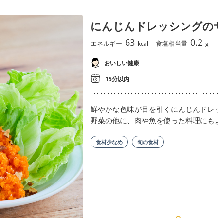
にんじんドレッシングの
63
0.2
エネルギー
食塩相当量
kcal
g
おいしい健康
15分以内
鮮やかな色味が目を引くにんじんドレ
野菜の他に、肉や魚を使った料理にも
食材少なめ
旬の食材