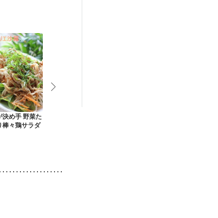
後（混合栄養）
・肌荒れ
更年期
が決め手 野菜た
イカ南蛮
野菜たっぷりしらす
レタスたっぷ
り棒々鶏サラダ
丼
ダそば