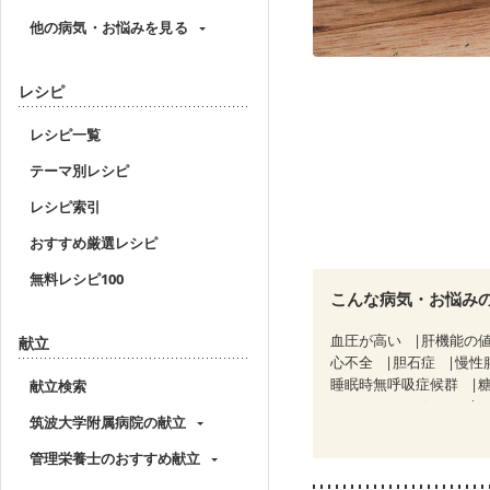
他の病気・お悩みを見る
レシピ
レシピ一覧
テーマ別レシピ
レシピ索引
おすすめ厳選レシピ
無料レシピ100
こんな病気・お悩み
血圧が高い
肝機能の
献立
心不全
胆石症
慢性
睡眠時無呼吸症候群
献立検索
CKD（ステージ１）
C
筑波大学附属病院の献立
乳がん（抗がん剤治療中
乳がん治療を終えた方・
管理栄養士のおすすめ献立
妊婦健診・体重増加が気