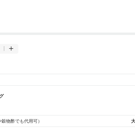
グ
や穀物酢でも代用可）
大