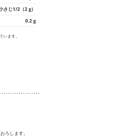
小さじ1/2（2 g）
0.2 g
ています。
りおろします。