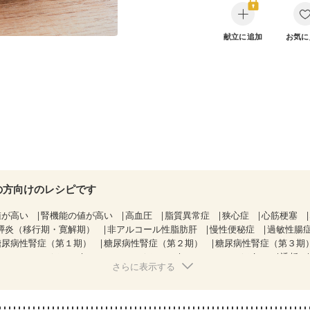
献立に追加
お気に
の方向けのレシピです
値が高い
腎機能の値が高い
高血圧
脂質異常症
狭心症
心筋梗塞
膵炎（移行期・寛解期）
非アルコール性脂肪肝
慢性便秘症
過敏性腸症
糖尿病性腎症（第１期）
糖尿病性腎症（第２期）
糖尿病性腎症（第３期
KD（ステージ２）
CKD（ステージ３a）
CKD（ステージ３b）
透析
さらに表示する
）
乳がん（ホルモン療法中）
乳がん（放射線治療中）
経過観察中の方など
味の感じ方が変わった
妊娠中(初期)
になる（初期）
妊婦健診・血圧が気になる（初期）