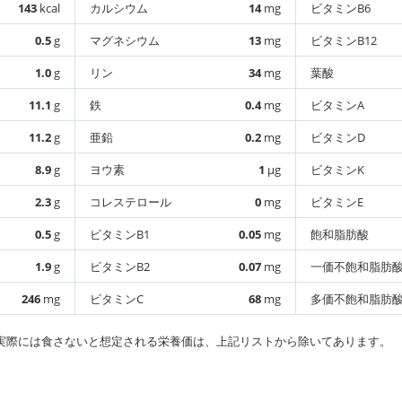
143
kcal
カルシウム
14
mg
ビタミンB6
0.5
g
マグネシウム
13
mg
ビタミンB12
1.0
g
リン
34
mg
葉酸
11.1
g
鉄
0.4
mg
ビタミンA
11.2
g
亜鉛
0.2
mg
ビタミンD
8.9
g
ヨウ素
1
µg
ビタミンK
2.3
g
コレステロール
0
mg
ビタミンE
0.5
g
ビタミンB1
0.05
mg
飽和脂肪酸
1.9
g
ビタミンB2
0.07
mg
一価不飽和脂肪
246
mg
ビタミンC
68
mg
多価不飽和脂肪
実際には食さないと想定される栄養価は、上記リストから除いてあります。