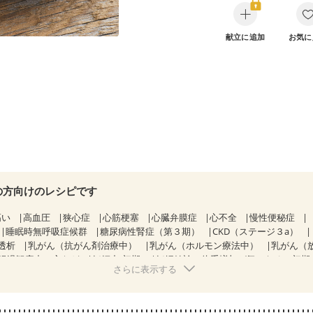
献立に追加
お気に
の方向けのレシピです
高い
高血圧
狭心症
心筋梗塞
心臓弁膜症
心不全
慢性便秘症
睡眠時無呼吸症候群
糖尿病性腎症（第３期）
CKD（ステージ３a）
透析
乳がん（抗がん剤治療中）
乳がん（ホルモン療法中）
乳がん（
経過観察中の方など
妊娠中(初期)
妊婦健診・体重増加が気になる（初期
さらに表示する
る（初期）
妊婦健診・血糖値が気になる（初期）
妊娠高血圧(中期)
妊
混合栄養）
産後（ミルク）
骨粗しょう症
関節リウマチ
低栄養予防
中
更年期