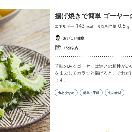
揚げ焼きで簡単 ゴーヤー
143
0.5
エネルギー
食塩相当量
kcal
g
おいしい健康
15分以内
苦味のあるゴーヤーは油との相性がい
をまぶしてカラッと揚げると、それだ
ます。
食材少なめ
簡単・手軽
旬の食材