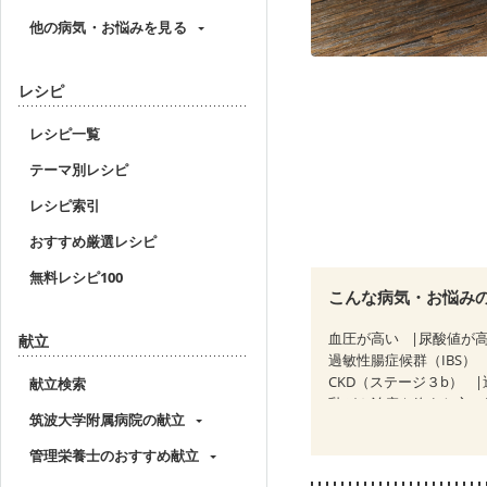
他の病気・お悩みを見る
レシピ
レシピ一覧
テーマ別レシピ
レシピ索引
おすすめ厳選レシピ
無料レシピ100
こんな病気・お悩み
血圧が高い
尿酸値が
献立
過敏性腸症候群（IBS）
CKD（ステージ３b）
献立検索
乳がん治療を終えた方・
筑波大学附属病院の献立
妊婦健診・血圧が気にな
産後（母乳）
産後（
管理栄養士のおすすめ献立
ニキビ・肌荒れ
妊活