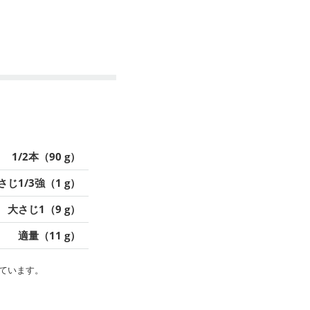
1/2本（90 g）
さじ1/3強（1 g）
大さじ1（9 g）
適量（11 g）
ています。