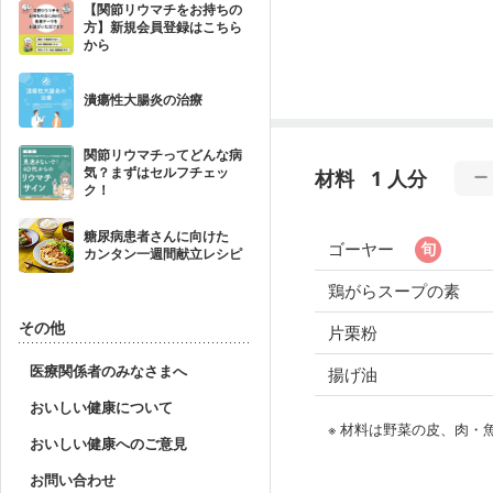
【関節リウマチをお持ちの
方】新規会員登録はこちら
から
潰瘍性大腸炎の治療
関節リウマチってどんな病
気？まずはセルフチェッ
材料
1 人分
ク！
糖尿病患者さんに向けた
ゴーヤー
カンタン一週間献立レシピ
鶏がらスープの素
その他
片栗粉
医療関係者のみなさまへ
揚げ油
おいしい健康について
※ 材料は野菜の皮、肉
おいしい健康へのご意見
お問い合わせ