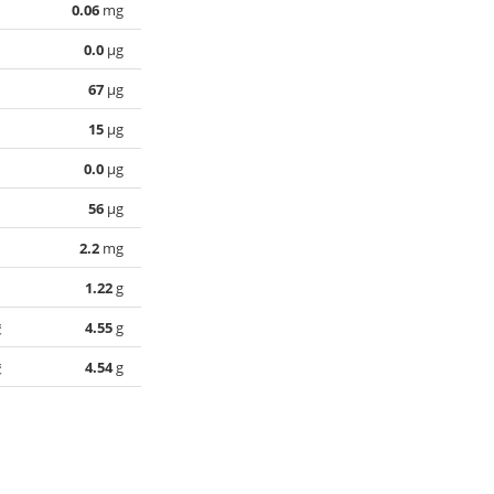
0.06
mg
0.0
µg
67
µg
15
µg
0.0
µg
56
µg
2.2
mg
1.22
g
酸
4.55
g
酸
4.54
g