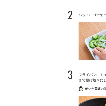
2
バットにゴーヤ
3
フライパンに１c
まで揚げ焼きに
乾いた菜箸の先