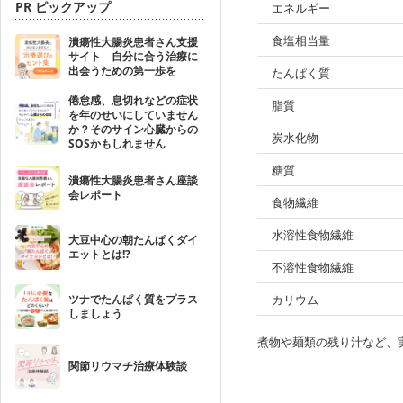
PR ピックアップ
エネルギー
食塩相当量
潰瘍性大腸炎患者さん支援
サイト 自分に合う治療に
出会うための第一歩を
たんぱく質
倦怠感、息切れなどの症状
脂質
を年のせいにしていません
か？そのサイン心臓からの
炭水化物
SOSかもしれません
糖質
潰瘍性大腸炎患者さん座談
会レポート
食物繊維
水溶性食物繊維
大豆中心の朝たんぱくダイ
エットとは!?
不溶性食物繊維
ツナでたんぱく質をプラス
カリウム
しましょう
煮物や麺類の残り汁など、
関節リウマチ治療体験談