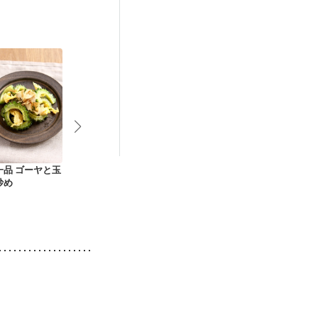
一品 ゴーヤと玉
揚げないゴーヤのか
夏野菜とチキンのト
牛肉とゴーヤ
炒め
ら揚げ
マトカレー
胡麻炒め