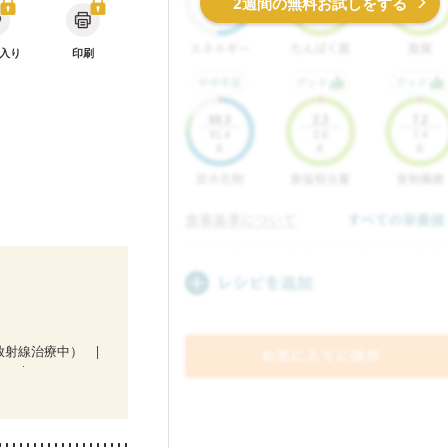
2週間の無料お試しをする
入り
印刷
放射線治療中）
）
娠糖尿病(初期)
貧血対策