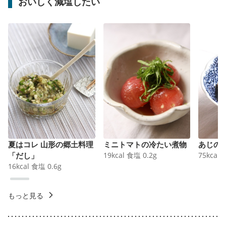
おいしく減塩したい
夏はコレ 山形の郷土料理
ミニトマトの冷たい煮物
あじの
「だし」
19
kcal
食塩
0.2
g
75
kcal
16
kcal
食塩
0.6
g
もっと見る