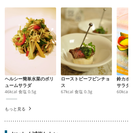
ヘルシー簡単水菜のボリ
ローストビーフピンチョ
鈴カボ
ュームサラダ
ス
サラダ
46
kcal
食塩
0.5
g
67
kcal
食塩
0.3
g
60
kcal
もっと見る