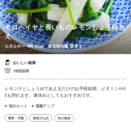
モロヘイヤと長いものレモンしょうゆあ
え
44
0.4
エネルギー
kcal
食塩相当量
g
おいしい健康
15分以内
レモン汁としょうゆであえるだけのお手軽副菜。ビタミンAや
Eも摂れます。箸休めとしてもおすすめです。
塩分カット
葉酸アップ
簡単・手軽
食材少なめ
旬の食材