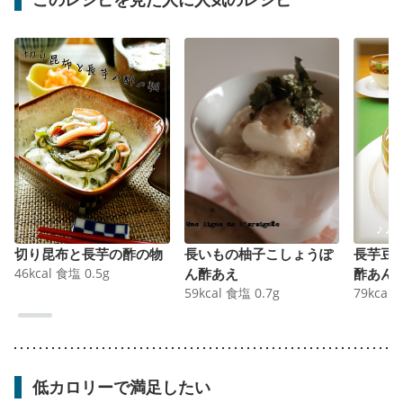
切り昆布と長芋の酢の物
長いもの柚子こしょうぽ
長芋豆
46
kcal
食塩
0.5
g
ん酢あえ
酢あん
59
kcal
食塩
0.7
g
79
kcal
低カロリーで満足したい