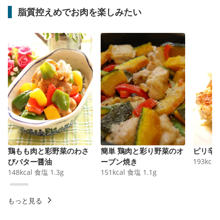
脂質控えめでお肉を楽しみたい
鶏もも肉と彩野菜のわさ
簡単 鶏肉と彩り野菜のオ
ピリ辛
びバター醤油
ーブン焼き
193
kcal
148
kcal
食塩
1.3
g
151
kcal
食塩
1.1
g
もっと見る