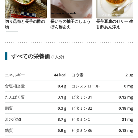
切り昆布と長芋の酢の
長いもの柚子こしょう
長芋豆腐のゼリー 生姜
物
ぽん酢あえ
甘酢あん添え
すべての栄養価
(1人分)
エネルギー
44
kcal
ヨウ素
2
µg
食塩相当量
0.4
g
コレステロール
0
mg
たんぱく質
3.1
g
ビタミンB1
0.12
mg
脂質
0.3
g
ビタミンB2
0.18
mg
炭水化物
8.7
g
ビタミンC
31
mg
糖質
5.9
g
ビタミンB6
0.18
mg