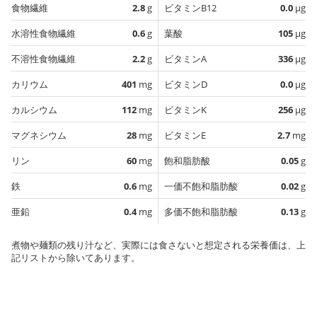
食物繊維
2.8
g
ビタミンB12
0.0
µg
水溶性食物繊維
0.6
g
葉酸
105
µg
不溶性食物繊維
2.2
g
ビタミンA
336
µg
カリウム
401
mg
ビタミンD
0.0
µg
カルシウム
112
mg
ビタミンK
256
µg
マグネシウム
28
mg
ビタミンE
2.7
mg
リン
60
mg
飽和脂肪酸
0.05
g
鉄
0.6
mg
一価不飽和脂肪酸
0.02
g
亜鉛
0.4
mg
多価不飽和脂肪酸
0.13
g
煮物や麺類の残り汁など、実際には食さないと想定される栄養価は、上
記リストから除いてあります。