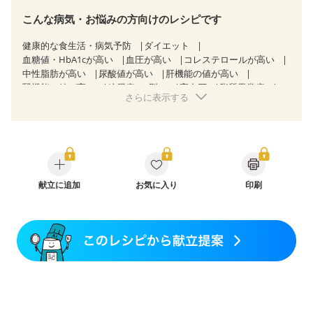
こんな病気・お悩みの方向けのレシピです
健康的な食生活・病気予防
ダイエット
血糖値・HbA1cが高い
血圧が高い
コレステロールが高い
中性脂肪が高い
尿酸値が高い
肝機能の値が高い
腎機能の値が高い
糖尿病（2型）
高血圧
脂質異常症
さらに表示する
高尿酸血症（痛風）
狭心症
心筋梗塞
心臓弁膜症
心不全
胃ポリープ
逆流性食道炎
胆石症
慢性膵炎（移行期・寛解期）
非アルコール性脂肪肝
痔
過敏性腸症候群（IBS）
睡眠時無呼吸症候群
糖尿病性腎症（第１期）
糖尿病性腎症（第２期）
CKD（ステージ１）
CKD（ステージ２）
CKD（ステージ３a）
献立に追加
乳がん（抗がん剤治療中）
お気に入り
印刷
乳がん（ホルモン療法中）
乳がん（放射線治療中）
乳がん治療を終えた方・経過観察中の方など
食欲がない
妊娠中(初期)
妊婦健診・体重増加が気になる（初期）
妊婦健診・血圧が気になる（初期）
妊婦健診・血糖値が気になる（初期）
妊娠高血圧(中期)
妊娠糖尿病(初期)
産後（母乳）
産後（混合栄養）
産後（ミルク）
骨折
関節リウマチ
乾癬
フレイル（年齢に合わせた体作り）
貧血対策
ニキビ・肌荒れ
妊活中
更年期