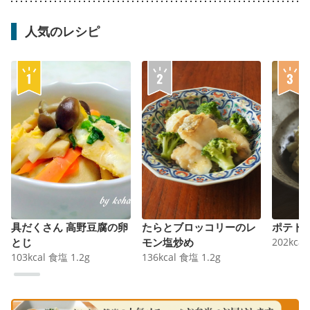
人気のレシピ
具だくさん 高野豆腐の卵
たらとブロッコリーのレ
ポテト
とじ
モン塩炒め
202
kcal
103
kcal
食塩
1.2
g
136
kcal
食塩
1.2
g