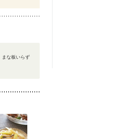
中）
)
後（混合栄養）
）
低栄養予防
・まな板いらず