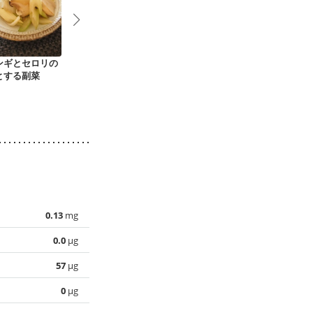
ンギとセロリの
ごぼうときのこのバ
エリンギとこんにゃ
キャベツとき
とする副菜
ルサミコソテー
くのピリ辛炒め
サラダ
0.13
mg
0.0
µg
57
µg
0
µg