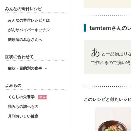
CKD（ステージ２）
C
みんなの寄付レシピ
乳がん（放射線治療中）
妊婦健診・体重増加が気
みんなの寄付レシピとは
妊婦健診・血糖値が気に
tamtamさん
産後（ミルク）
骨折
がんサバイバーキッチン
貧血対策
ニキビ・肌
糖尿病のみなさんへ
あ
と一品物足り
症状に合わせて
で作れるので洗い物
症状・目的別の食事
よみもの
くらしの栄養学
このレシピと似たレシ
読みもの調べもの
月刊おいしい健康