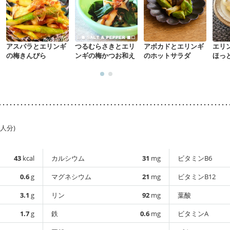
アスパラとエリンギ
つるむらさきとエリ
アボカドとエリンギ
エリ
の梅きんぴら
ンギの梅かつお和え
のホットサラダ
ほっ
1人分)
43
kcal
カルシウム
31
mg
ビタミンB6
0.6
g
マグネシウム
21
mg
ビタミンB12
3.1
g
リン
92
mg
葉酸
1.7
g
鉄
0.6
mg
ビタミンA