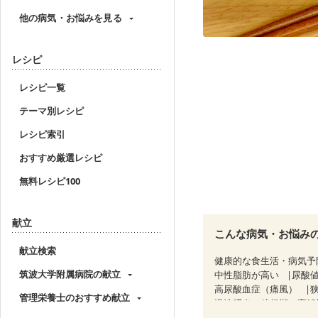
他の病気・お悩みを見る
レシピ
レシピ一覧
テーマ別レシピ
レシピ索引
おすすめ厳選レシピ
無料レシピ100
献立
こんな病気・お悩み
献立検索
健康的な食生活・病気予
筑波大学附属病院の献立
中性脂肪が高い
尿酸
高尿酸血症（痛風）
管理栄養士のおすすめ献立
慢性膵炎（移行期・寛解
睡眠時無呼吸症候群