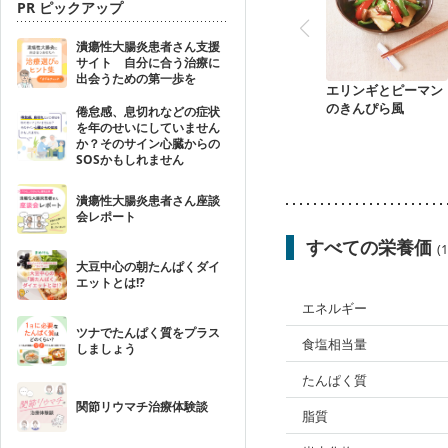
PR ピックアップ
潰瘍性大腸炎患者さん支援
サイト 自分に合う治療に
出会うための第一歩を
エリンギとピーマン
のきんぴら風
倦怠感、息切れなどの症状
を年のせいにしていません
か？そのサイン心臓からの
SOSかもしれません
潰瘍性大腸炎患者さん座談
会レポート
すべての栄養価
(
大豆中心の朝たんぱくダイ
エットとは!?
エネルギー
ツナでたんぱく質をプラス
食塩相当量
しましょう
たんぱく質
関節リウマチ治療体験談
脂質