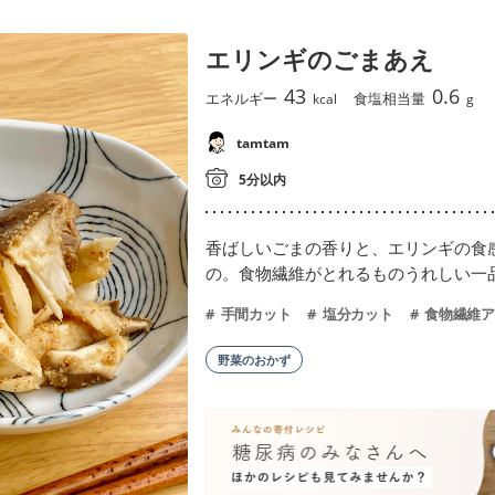
エリンギのごまあえ
43
0.6
エネルギー
食塩相当量
kcal
g
tamtam
5分以内
香ばしいごまの香りと、エリンギの食
の。食物繊維がとれるものうれしい一
手間カット
塩分カット
食物繊維ア
野菜のおかず