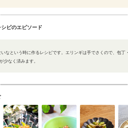
KD（ステージ３a）
乳がん（抗がん剤治療中）
乳がん（ホルモン療法
乳がん治療を終えた方・経過観察中の方など
食欲がない
妊娠中(初期
になる（初期）
妊婦健診・血圧が気になる（初期）
なる（初期）
妊娠高血圧(中期)
妊娠糖尿病(初期)
産後（母乳）
産
のレシピのエピソード
骨粗しょう症
関節リウマチ
乾癬
フレイル（年齢に合わせた体作り
荒れ
妊活中
更年期
ないなという時に作るレシピです。エリンギは手でさくので、包丁
が少なく済みます。
ピ