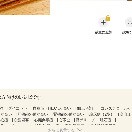
献立に追加
お気に
の方向けのレシピです
防
ダイエット
血糖値・HbA1cが高い
血圧が高い
コレステロール
値が高い
肝機能の値が高い
腎機能の値が高い
糖尿病（2型）
高血圧
狭心症
心筋梗塞
心臓弁膜症
心不全
胃ポリープ
胆石症
期）
非アルコール性脂肪肝
痔
慢性便秘症
過敏性腸症候群（IBS）
さらに表示する
糖尿病性腎症（第１期）
糖尿病性腎症（第２期）
CKD（ステージ１）