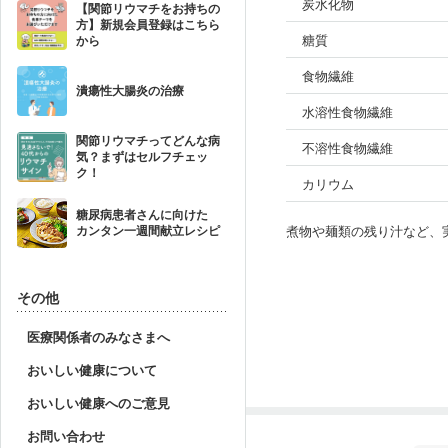
炭水化物
【関節リウマチをお持ちの
方】新規会員登録はこちら
糖質
から
食物繊維
潰瘍性大腸炎の治療
水溶性食物繊維
関節リウマチってどんな病
不溶性食物繊維
気？まずはセルフチェッ
ク！
カリウム
糖尿病患者さんに向けた
煮物や麺類の残り汁など、
カンタン一週間献立レシピ
その他
医療関係者のみなさまへ
おいしい健康について
おいしい健康へのご意見
お問い合わせ