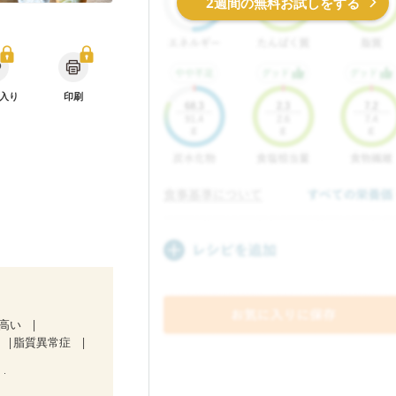
2週間の無料お試しをする
入り
印刷
が高い
脂質異常症