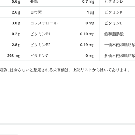
5.6
g
亜鉛
0.7
mg
ビタミンD
2.6
g
ヨウ素
1
µg
ビタミンK
3.0
g
コレステロール
0
mg
ビタミンE
0.2
g
ビタミンB1
0.10
mg
飽和脂肪酸
2.8
g
ビタミンB2
0.19
mg
一価不飽和脂肪
298
mg
ビタミンC
0
mg
多価不飽和脂肪
実際には食さないと想定される栄養価は、上記リストから除いてあります。