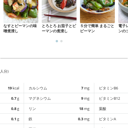
なすとピーマンの味
とろとろ お茄子とピ
５分で簡単 まるごと
電子
噌煮浸し
ーマンの煮浸し
ピーマン
ンの
1人分)
19
kcal
カルシウム
7
mg
ビタミンB6
0.7
g
マグネシウム
9
mg
ビタミンB12
0.8
g
リン
18
mg
葉酸
0.1
g
鉄
0.3
mg
ビタミンA