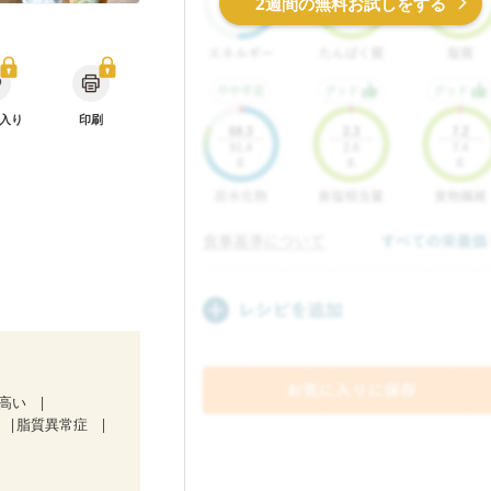
2週間の無料お試しをする
入り
印刷
が高い
脂質異常症
期）