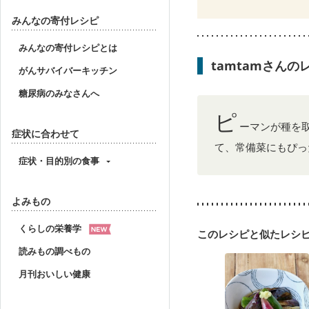
糖尿病性腎症（第２期）
みんなの寄付レシピ
CKD（ステージ３a）
乳がん（放射線治療中）
みんなの寄付レシピとは
胃がん治療を終えた方・
tamtamさん
大腸がん（放射線治療中
がんサバイバーキッチン
妊婦健診・血圧が気にな
糖尿病のみなさんへ
産後（母乳）
産後（
ニキビ・肌荒れ
妊活
ピ
ーマンが種を
症状に合わせて
て、常備菜にもぴっ
症状・目的別の食事
よみもの
くらしの栄養学
このレシピと似たレシ
読みもの調べもの
月刊おいしい健康