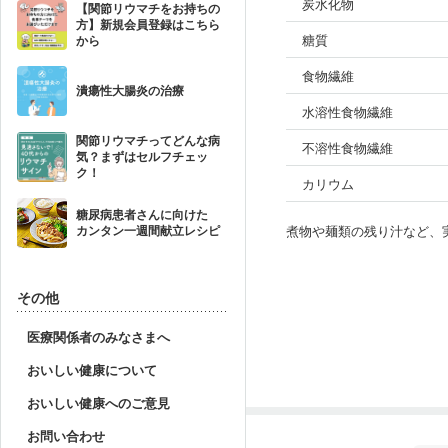
炭水化物
【関節リウマチをお持ちの
方】新規会員登録はこちら
糖質
から
食物繊維
潰瘍性大腸炎の治療
水溶性食物繊維
関節リウマチってどんな病
不溶性食物繊維
気？まずはセルフチェッ
ク！
カリウム
糖尿病患者さんに向けた
煮物や麺類の残り汁など、
カンタン一週間献立レシピ
その他
医療関係者のみなさまへ
おいしい健康について
おいしい健康へのご意見
お問い合わせ