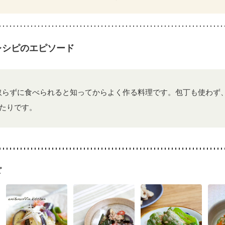
糖尿病性腎症（第３期）
CKD（ステージ１）
CKD（ステージ２）
CKD（ステージ３b）
透析
乳がん（抗がん剤治療中）
乳がん（ホルモ
乳がん治療を終えた方・経過観察中の方など
胃がん（抗がん剤治療中
経過観察中の方
大腸がん治療を終えた方・経過観察中の方
大腸がん（
のレシピのエピソード
）
食欲がない
消化不良
妊娠中(初期)
妊婦健診・体重増加が気にな
る（初期）
妊婦健診・血糖値が気になる（初期）
妊娠高血圧(中期)
妊
混合栄養）
産後（ミルク）
骨折
骨粗しょう症
関節リウマチ
乾癬
中
更年期
取らずに食べられると知ってからよく作る料理です。包丁も使わず
たりです。
ピ