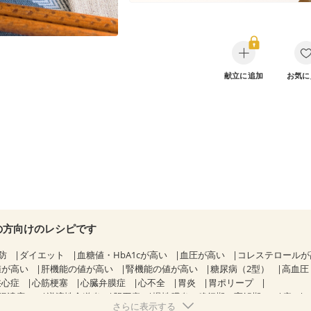
献立に追加
お気に
の方向けのレシピです
防
ダイエット
血糖値・HbA1cが高い
血圧が高い
コレステロール
値が高い
肝機能の値が高い
腎機能の値が高い
糖尿病（2型）
高血圧
狭心症
心筋梗塞
心臓弁膜症
心不全
胃炎
胃ポリープ
腸潰瘍）
逆流性食道炎
胆石症
慢性膵炎（移行期・寛解期）
痔
さらに表示する
クローン病（寛解期）
過敏性腸症候群（IBS）
糖尿病性腎症（第１