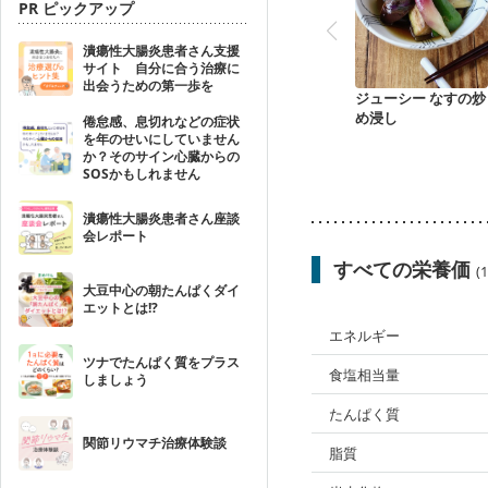
PR ピックアップ
潰瘍性大腸炎患者さん支援
サイト 自分に合う治療に
出会うための第一歩を
ジューシー なすの炒
め浸し
倦怠感、息切れなどの症状
を年のせいにしていません
か？そのサイン心臓からの
SOSかもしれません
潰瘍性大腸炎患者さん座談
会レポート
すべての栄養価
(
大豆中心の朝たんぱくダイ
エットとは!?
エネルギー
ツナでたんぱく質をプラス
食塩相当量
しましょう
たんぱく質
関節リウマチ治療体験談
脂質