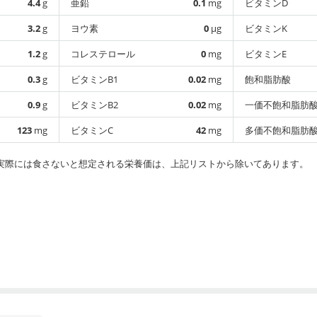
4.4
g
亜鉛
0.1
mg
ビタミンD
3.2
g
ヨウ素
0
µg
ビタミンK
1.2
g
コレステロール
0
mg
ビタミンE
0.3
g
ビタミンB1
0.02
mg
飽和脂肪酸
0.9
g
ビタミンB2
0.02
mg
一価不飽和脂肪
123
mg
ビタミンC
42
mg
多価不飽和脂肪
実際には食さないと想定される栄養価は、上記リストから除いてあります。