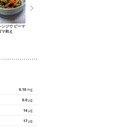
レンジで ピーマ
かぼちゃとピーマン
ピーマンとツナのご
挽肉と茄子の
ゴマ和え
のおかか和え
まマヨあえ
め
0.10
mg
0.0
µg
14
µg
17
µg