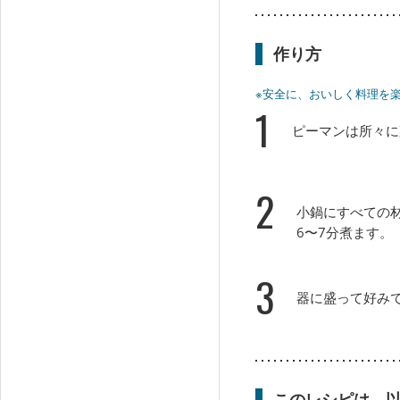
作り方
※安全に、おいしく料理を
1
ピーマンは所々に
2
小鍋にすべての
6〜7分煮ます。
3
器に盛って好み
このレシピは、