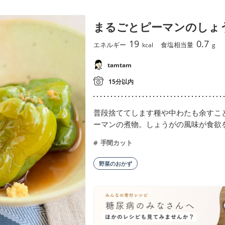
まるごとピーマンのしょ
19
0.7
エネルギー
食塩相当量
kcal
g
tamtam
15分以内
普段捨ててします種や中わたも余すこ
ーマンの煮物。しょうがの風味が食欲
手間カット
野菜のおかず