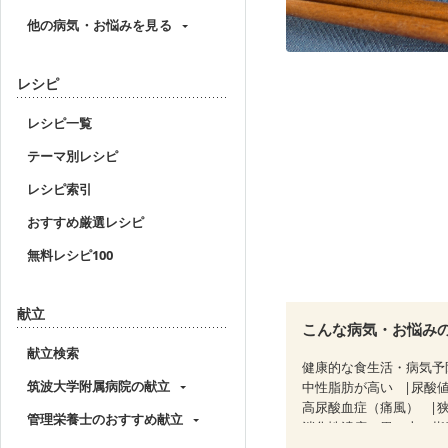
他の病気・お悩みを見る
レシピ
レシピ一覧
テーマ別レシピ
レシピ索引
おすすめ厳選レシピ
無料レシピ100
献立
こんな病気・お悩み
献立検索
健康的な食生活・病気予
筑波大学附属病院の献立
中性脂肪が高い
尿酸
高尿酸血症（痛風）
管理栄養士のおすすめ献立
消化性潰瘍（胃・十二指
潰瘍性大腸炎（寛解期）