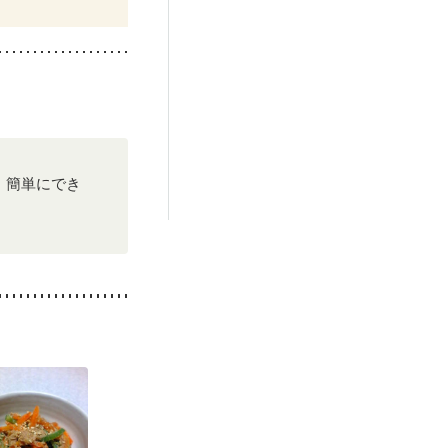
ン療法中）
）
抗がん剤治療中）
る（初期）
娠糖尿病(初期)
貧血対策
、簡単にでき