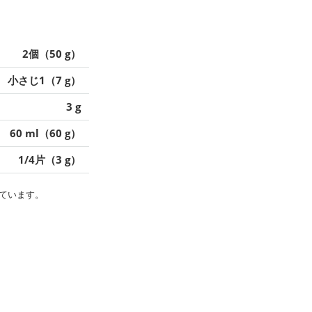
2個（50 g）
小さじ1（7 g）
3 g
60 ml（60 g）
1/4片（3 g）
ています。