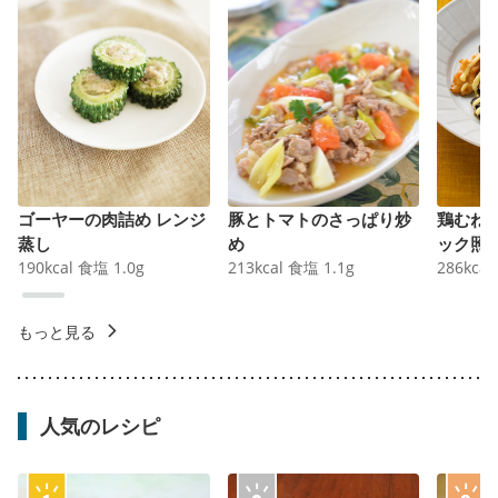
ゴーヤーの肉詰め レンジ
豚とトマトのさっぱり炒
鶏むね
蒸し
め
ック照
190
kcal
食塩
1.0
g
213
kcal
食塩
1.1
g
286
kcal
もっと見る
人気のレシピ