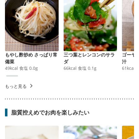
もやし酢炒め さっぱり常
三つ葉とレンコンのサラ
ゴーヤ
備菜
ダ
汁
49
kcal
食塩
0.0
g
66
kcal
食塩
0.1
g
61
kcal
もっと見る
脂質控えめでお肉を楽しみたい