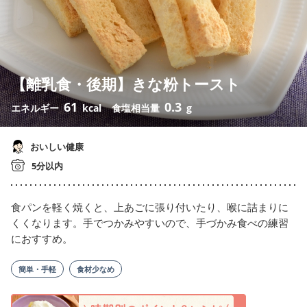
【離乳食・後期】きな粉トースト
61
0.3
エネルギー
kcal
食塩相当量
g
おいしい健康
5分以内
食パンを軽く焼くと、上あごに張り付いたり、喉に詰まりに
くくなります。手でつかみやすいので、手づかみ食べの練習
におすすめ。
簡単・手軽
食材少なめ