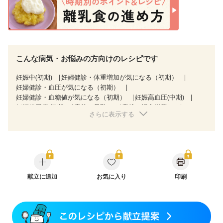
こんな病気・お悩みの方向けのレシピです
妊娠中(初期)
妊婦健診・体重増加が気になる（初期）
妊婦健診・血圧が気になる（初期）
妊婦健診・血糖値が気になる（初期）
妊娠高血圧(中期)
妊娠糖尿病(初期)
産後（母乳）
産後（混合栄養）
さらに表示する
産後（ミルク）
骨折
骨粗しょう症
献立に追加
お気に入り
印刷