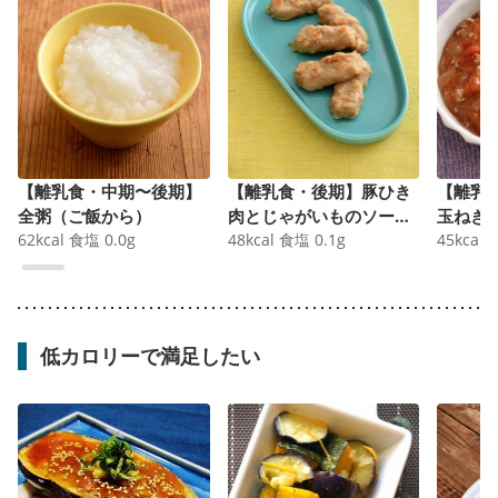
【離乳食・中期〜後期】
【離乳食・後期】豚ひき
【離乳
全粥（ご飯から）
肉とじゃがいものソーセ
玉ねぎ
62
kcal
食塩
0.0
g
ージ
48
kcal
食塩
0.1
g
45
kcal
低カロリーで満足したい