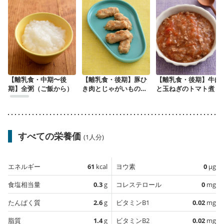
【離乳食・中期〜後
【離乳食・後期】豚ひ
【離乳食・後期】牛肉
期】全粥（ご飯から）
き肉とじゃがいものソ
と玉ねぎのトマト煮
ーセージ
すべての栄養価
(1人分)
エネルギー
61
kcal
ヨウ素
0
µg
食塩相当量
0.3
g
コレステロール
0
mg
たんぱく質
2.6
g
ビタミンB1
0.02
mg
脂質
1.4
g
ビタミンB2
0.02
mg