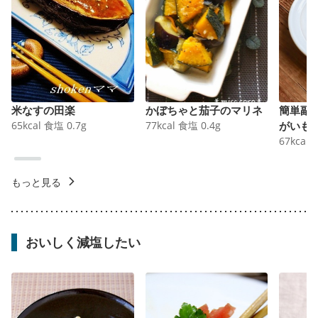
米なすの田楽
かぼちゃと茄子のマリネ
簡単副
65
kcal
食塩
0.7
g
77
kcal
食塩
0.4
g
がいも
67
kcal
もっと見る
おいしく減塩したい