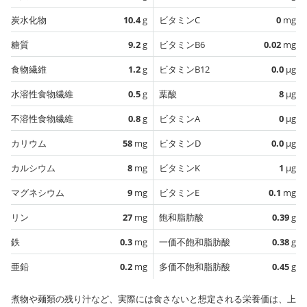
炭水化物
10.4
g
ビタミンC
0
mg
糖質
9.2
g
ビタミンB6
0.02
mg
食物繊維
1.2
g
ビタミンB12
0.0
µg
水溶性食物繊維
0.5
g
葉酸
8
µg
不溶性食物繊維
0.8
g
ビタミンA
0
µg
カリウム
58
mg
ビタミンD
0.0
µg
カルシウム
8
mg
ビタミンK
1
µg
マグネシウム
9
mg
ビタミンE
0.1
mg
リン
27
mg
飽和脂肪酸
0.39
g
鉄
0.3
mg
一価不飽和脂肪酸
0.38
g
亜鉛
0.2
mg
多価不飽和脂肪酸
0.45
g
煮物や麺類の残り汁など、実際には食さないと想定される栄養価は、上