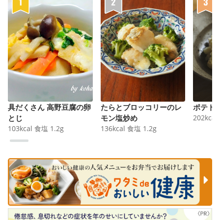
具だくさん 高野豆腐の卵
たらとブロッコリーのレ
ポテト
とじ
モン塩炒め
202
kcal
103
kcal
食塩
1.2
g
136
kcal
食塩
1.2
g