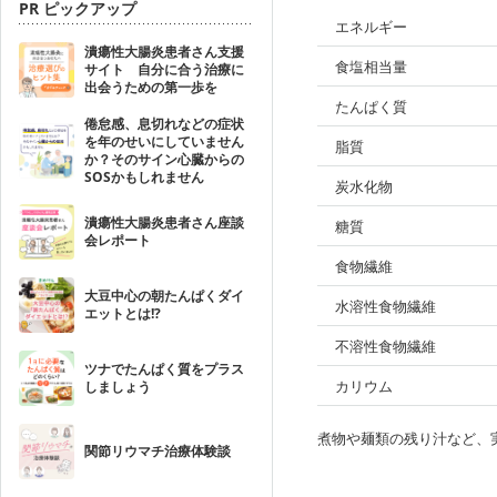
PR ピックアップ
エネルギー
潰瘍性大腸炎患者さん支援
食塩相当量
サイト 自分に合う治療に
出会うための第一歩を
たんぱく質
倦怠感、息切れなどの症状
を年のせいにしていません
脂質
か？そのサイン心臓からの
SOSかもしれません
炭水化物
潰瘍性大腸炎患者さん座談
糖質
会レポート
食物繊維
大豆中心の朝たんぱくダイ
水溶性食物繊維
エットとは!?
不溶性食物繊維
ツナでたんぱく質をプラス
カリウム
しましょう
煮物や麺類の残り汁など、
関節リウマチ治療体験談