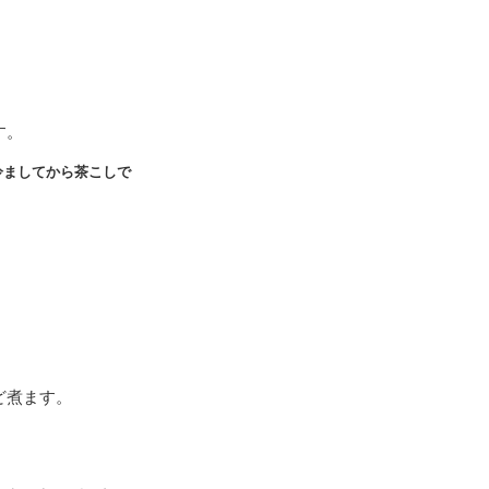
す。
冷ましてから茶こしで
ど煮ます。