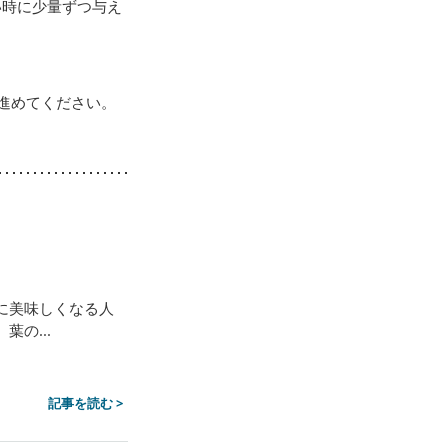
い時に少量ずつ与え
進めてください。
に美味しくなる人
の...
記事を読む >