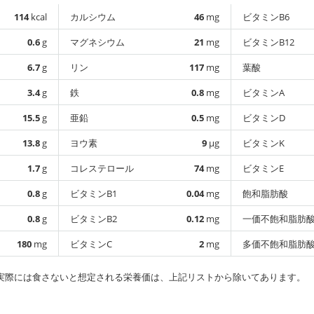
114
kcal
カルシウム
46
mg
ビタミンB6
0.6
g
マグネシウム
21
mg
ビタミンB12
6.7
g
リン
117
mg
葉酸
3.4
g
鉄
0.8
mg
ビタミンA
15.5
g
亜鉛
0.5
mg
ビタミンD
13.8
g
ヨウ素
9
µg
ビタミンK
1.7
g
コレステロール
74
mg
ビタミンE
0.8
g
ビタミンB1
0.04
mg
飽和脂肪酸
0.8
g
ビタミンB2
0.12
mg
一価不飽和脂肪
180
mg
ビタミンC
2
mg
多価不飽和脂肪
実際には食さないと想定される栄養価は、上記リストから除いてあります。