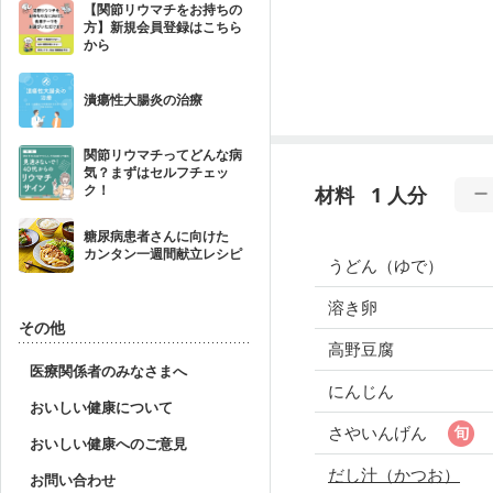
【関節リウマチをお持ちの
方】新規会員登録はこちら
から
潰瘍性大腸炎の治療
関節リウマチってどんな病
気？まずはセルフチェッ
ク！
材料
1 人分
糖尿病患者さんに向けた
カンタン一週間献立レシピ
うどん（ゆで）
溶き卵
その他
高野豆腐
医療関係者のみなさまへ
にんじん
おいしい健康について
さやいんげん
おいしい健康へのご意見
だし汁（かつお）
お問い合わせ