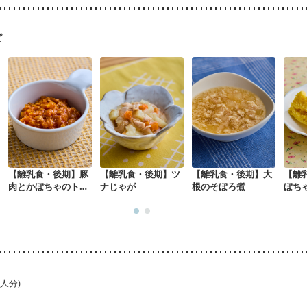
ピ
【離乳食・後期】豚
【離乳食・後期】ツ
【離乳食・後期】大
【離
肉とかぼちゃのトマ
ナじゃが
根のそぼろ煮
ぼち
ト煮
蒸し
1人分)