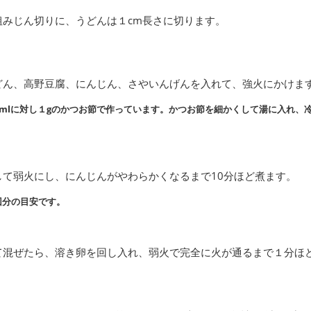
粗みじん切りに、うどんは１cm長さに切ります。
どん、高野豆腐、にんじん、さやいんげんを入れて、強火にかけま
0mlに対し１gのかつお節で作っています。かつお節を細かくして湯に入れ、
して弱火にし、にんじんがやわらかくなるまで10分ほど煮ます。
回分の目安です。
て混ぜたら、溶き卵を回し入れ、弱火で完全に火が通るまで１分ほ