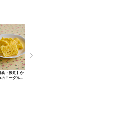
乳食・後期】か
【離乳食・中期〜後
【離乳食・後期】豚
【離乳食・後
ゃのヨーグルト
期】全粥（ご飯か
ひき肉とじゃがいも
肉と玉ねぎの
パン
ら）
のソーセージ
煮