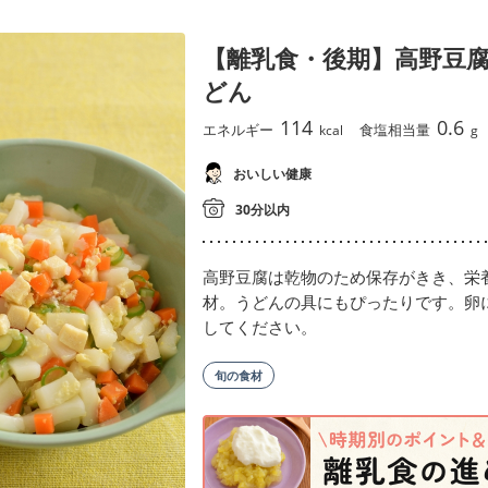
【離乳食・後期】高野豆
どん
114
0.6
エネルギー
食塩相当量
kcal
g
おいしい健康
30分以内
高野豆腐は乾物のため保存がきき、栄
材。うどんの具にもぴったりです。卵
してください。
旬の食材