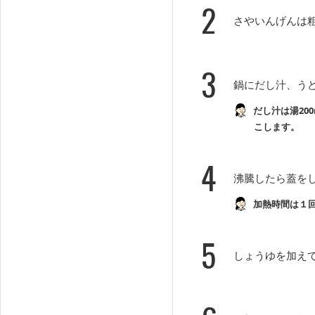
2
さやいんげんは
3
鍋にだし汁、う
だし汁は湯20
こします。
4
沸騰したら蓋を
加熱時間は１
5
しょうゆを加え