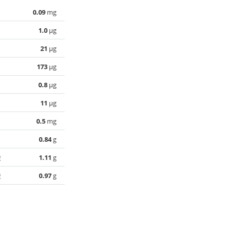
0.09
mg
1.0
µg
21
µg
173
µg
0.8
µg
11
µg
0.5
mg
0.84
g
酸
1.11
g
酸
0.97
g