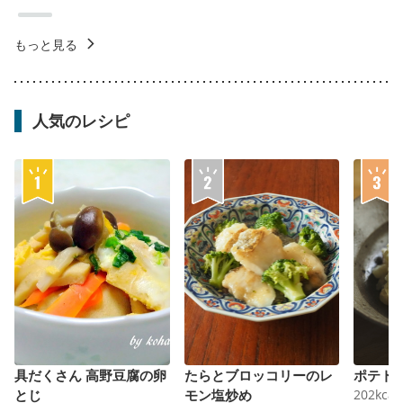
もっと見る
人気のレシピ
具だくさん 高野豆腐の卵
たらとブロッコリーのレ
ポテト
とじ
モン塩炒め
202
kcal