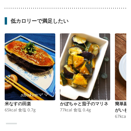
低カロリーで満足したい
米なすの田楽
かぼちゃと茄子のマリネ
簡単副
65
kcal
食塩
0.7
g
77
kcal
食塩
0.4
g
がいも
67
kcal