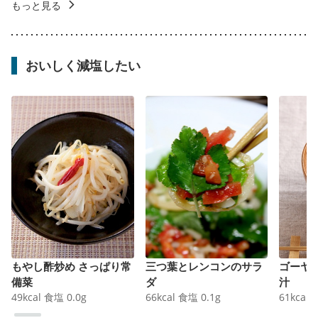
もっと見る
おいしく減塩したい
もやし酢炒め さっぱり常
三つ葉とレンコンのサラ
ゴーヤ
備菜
ダ
汁
49
kcal
食塩
0.0
g
66
kcal
食塩
0.1
g
61
kcal