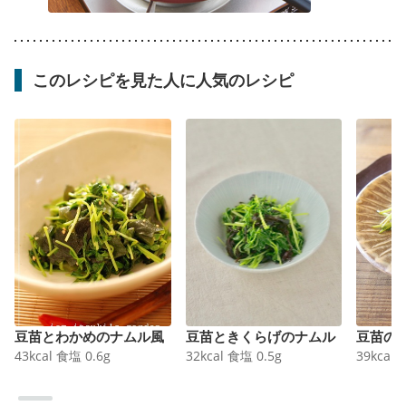
このレシピを見た人に人気のレシピ
豆苗とわかめのナムル風
豆苗ときくらげのナムル
豆苗の
43
kcal
食塩
0.6
g
32
kcal
食塩
0.5
g
39
kcal