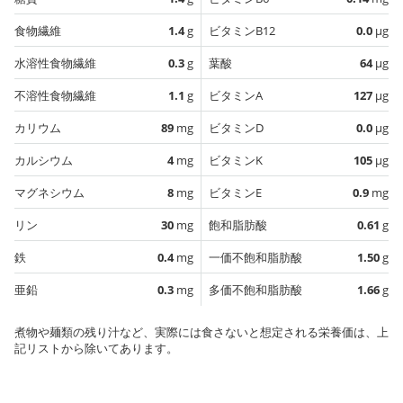
食物繊維
1.4
g
ビタミンB12
0.0
µg
水溶性食物繊維
0.3
g
葉酸
64
µg
不溶性食物繊維
1.1
g
ビタミンA
127
µg
カリウム
89
mg
ビタミンD
0.0
µg
カルシウム
4
mg
ビタミンK
105
µg
マグネシウム
8
mg
ビタミンE
0.9
mg
リン
30
mg
飽和脂肪酸
0.61
g
鉄
0.4
mg
一価不飽和脂肪酸
1.50
g
亜鉛
0.3
mg
多価不飽和脂肪酸
1.66
g
煮物や麺類の残り汁など、実際には食さないと想定される栄養価は、上
記リストから除いてあります。