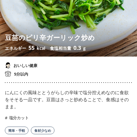
豆苗のピリ辛ガーリック炒め
55
0.3
エネルギー
kcal
食塩相当量
g
おいしい健康
5分以内
にんにくの風味ととうがらしの辛味で塩分控えめなのに食欲
をそそる一品です。豆苗はさっと炒めることで、食感はその
まま。
塩分カット
簡単・手軽
食材少なめ