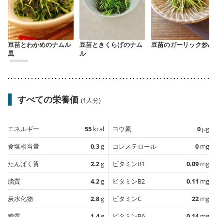
豆苗とわかめのナムル
豆苗ときくらげのナム
豆苗のガーリック炒め
風
ル
すべての栄養価
(1人分)
エネルギー
55
kcal
ヨウ素
0
µg
食塩相当量
0.3
g
コレステロール
0
mg
たんぱく質
2.2
g
ビタミンB1
0.09
mg
脂質
4.2
g
ビタミンB2
0.11
mg
炭水化物
2.8
g
ビタミンC
22
mg
糖質
1.4
g
ビタミンB6
0.14
mg