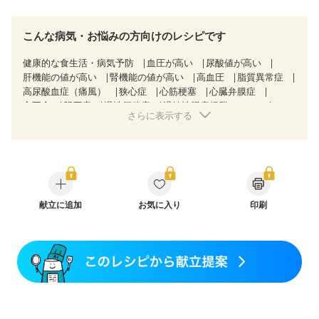
こんな病気・お悩みの方向けのレシピです
健康的な食生活・病気予防
血圧が高い
尿酸値が高い
肝機能の値が高い
腎機能の値が高い
高血圧
脂質異常症
高尿酸血症（痛風）
狭心症
心筋梗塞
心臓弁膜症
心不全
胆石症
慢性便秘症
過敏性腸症候群（IBS）
さらに表示する
糖尿病性腎症（第３期）
CKD（ステージ１）
CKD（ステージ２）
CKD（ステージ３a）
CKD（ステージ３b）
透析
乳がん（抗がん剤治療中）
乳がん（ホルモン療法中）
乳がん（放射線治療中）
乳がん治療を終えた方・経過観察中の方など
産後（ミルク）
骨折
骨粗しょう症
関節リウマチ
フレイル（年齢に合わせた体作り）
献立に追加
お気に入り
低栄養予防
貧血対策
印刷
ニキビ・肌荒れ
妊活中
更年期