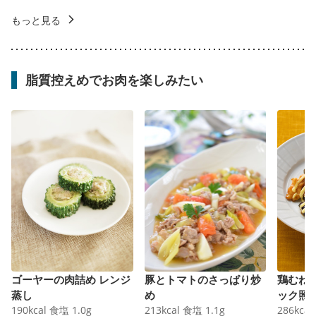
もっと見る
脂質控えめでお肉を楽しみたい
ゴーヤーの肉詰め レンジ
豚とトマトのさっぱり炒
鶏むね
蒸し
め
ック照
190
kcal
食塩
1.0
g
213
kcal
食塩
1.1
g
286
kcal