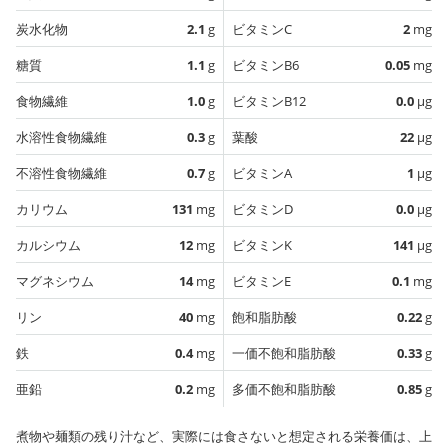
炭水化物
2.1
g
ビタミンC
2
mg
糖質
1.1
g
ビタミンB6
0.05
mg
食物繊維
1.0
g
ビタミンB12
0.0
µg
水溶性食物繊維
0.3
g
葉酸
22
µg
不溶性食物繊維
0.7
g
ビタミンA
1
µg
カリウム
131
mg
ビタミンD
0.0
µg
カルシウム
12
mg
ビタミンK
141
µg
マグネシウム
14
mg
ビタミンE
0.1
mg
リン
40
mg
飽和脂肪酸
0.22
g
鉄
0.4
mg
一価不飽和脂肪酸
0.33
g
亜鉛
0.2
mg
多価不飽和脂肪酸
0.85
g
煮物や麺類の残り汁など、実際には食さないと想定される栄養価は、上