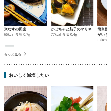
米なすの田楽
かぼちゃと茄子のマリネ
簡単副
65
kcal
食塩
0.7
g
77
kcal
食塩
0.4
g
がいも
67
kcal
もっと見る
おいしく減塩したい