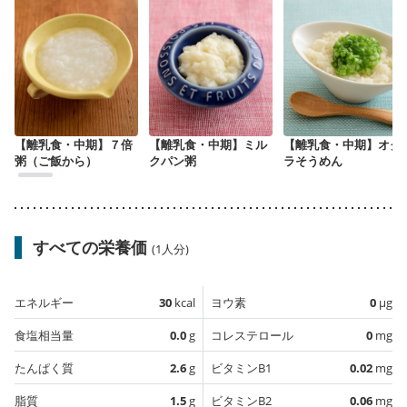
【離乳食・中期】７倍
【離乳食・中期】ミル
【離乳食・中期】オク
粥（ご飯から）
クパン粥
ラそうめん
すべての栄養価
(1人分)
エネルギー
30
kcal
ヨウ素
0
µg
食塩相当量
0.0
g
コレステロール
0
mg
たんぱく質
2.6
g
ビタミンB1
0.02
mg
脂質
1.5
g
ビタミンB2
0.06
mg