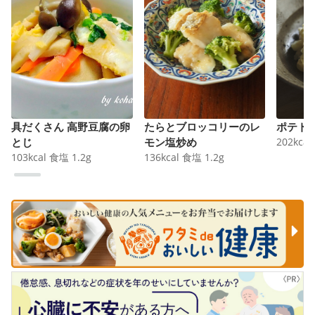
具だくさん 高野豆腐の卵
たらとブロッコリーのレ
ポテト
とじ
モン塩炒め
202
kcal
103
kcal
食塩
1.2
g
136
kcal
食塩
1.2
g