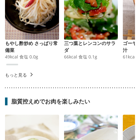
もやし酢炒め さっぱり常
三つ葉とレンコンのサラ
ゴーヤ
備菜
ダ
汁
49
kcal
食塩
0.0
g
66
kcal
食塩
0.1
g
61
kcal
もっと見る
脂質控えめでお肉を楽しみたい