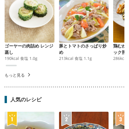
ゴーヤーの肉詰め レンジ
豚とトマトのさっぱり炒
鶏むね
蒸し
め
ック照
190
kcal
食塩
1.0
g
213
kcal
食塩
1.1
g
286
kcal
もっと見る
人気のレシピ