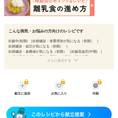
こんな病気・お悩みの方向けのレシピです
妊娠中(初期)
妊婦健診・体重増加が気になる（初期）
妊婦健診・血圧が気になる（初期）
妊婦健診・血糖値が気になる（初期）
妊娠高血圧(中期)
妊娠糖尿病(初期)
産後（母乳）
産後（混合栄養）
さらに表示する
産後（ミルク）
骨折
骨粗しょう症
献立に追加
お気に入り
印刷