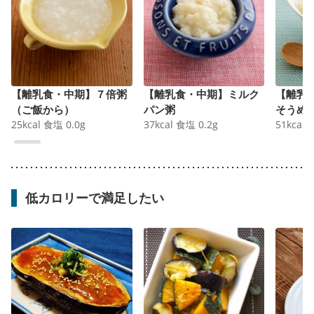
【離乳食・中期】７倍粥
【離乳食・中期】ミルク
【離乳
（ご飯から）
パン粥
そうめ
25
kcal
食塩
0.0
g
37
kcal
食塩
0.2
g
51
kcal
低カロリーで満足したい