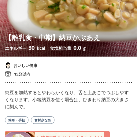
【離乳食・中期】納豆かぶあえ
30
0.0
エネルギー
kcal
食塩相当量
g
おいしい健康
15分以内
納豆を加熱するとやわらかくなり、舌と上あごでつぶしやす
くなります。小粒納豆を使う場合は、ひきわり納豆の大きさ
に刻んで。
簡単・手軽
食材少なめ