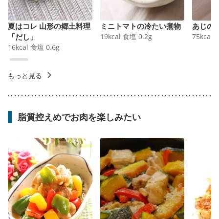
夏はコレ 山形の郷土料理
ミニトマトの冷たい煮物
あじの
「だし」
19
kcal
食塩
0.2
g
75
kcal
16
kcal
食塩
0.6
g
もっと見る
脂質控えめでお肉を楽しみたい