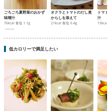
ごろごろ夏野菜のおかず
オクラとトマトのだし煮
トマト
味噌汁
からしを添えて
汁
76
kcal
食塩
1.1
g
21
kcal
食塩
0.4
g
15
kcal
低カロリーで満足したい