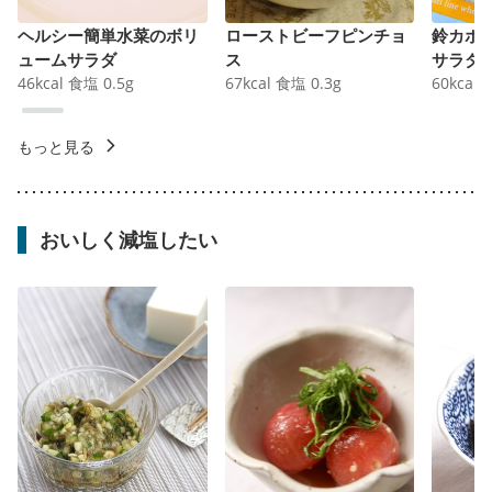
ヘルシー簡単水菜のボリ
ローストビーフピンチョ
鈴カボ
ュームサラダ
ス
サラダ
46
kcal
食塩
0.5
g
67
kcal
食塩
0.3
g
60
kcal
もっと見る
おいしく減塩したい