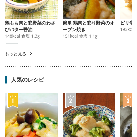
鶏もも肉と彩野菜のわさ
簡単 鶏肉と彩り野菜のオ
ピリ辛
びバター醤油
ーブン焼き
193
kcal
148
kcal
食塩
1.3
g
151
kcal
食塩
1.1
g
もっと見る
人気のレシピ