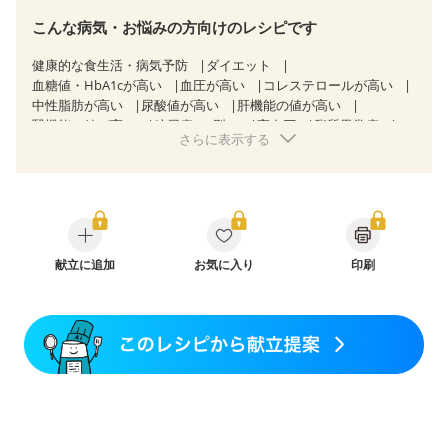
こんな病気・お悩みの方向けのレシピです
健康的な食生活・病気予防
ダイエット
血糖値・HbA1cが高い
血圧が高い
コレステロールが高い
中性脂肪が高い
尿酸値が高い
肝機能の値が高い
腎機能の値が高い
糖尿病（2型）
高血圧
脂質異常症
さらに表示する
高尿酸血症（痛風）
狭心症
心筋梗塞
心臓弁膜症
心不全
胃炎
胃ポリープ
消化性潰瘍（胃・十二指腸潰瘍）
逆流性食道炎
胆石症
慢性膵炎（移行期・寛解期）
痔
潰瘍性大腸炎（寛解期）
クローン病（寛解期）
過敏性腸症候群（IBS）
糖尿病性腎症（第１期）
糖尿病性腎症（第２期）
糖尿病性腎症（第３期）
献立に追加
CKD（ステージ１）
お気に入り
印刷
CKD（ステージ２）
CKD（ステージ３a）
乳がん（抗がん剤治療中）
乳がん（ホルモン療法中）
乳がん（放射線治療中）
乳がん治療を終えた方・経過観察中の方など
大腸がん治療を終えた方・経過観察中の方
大腸がん（抗がん剤治療中）
大腸がん（放射線治療中）
味の感じ方が変わった
食欲がない
妊娠中(初期)
妊婦健診・体重増加が気になる（初期）
妊婦健診・血圧が気になる（初期）