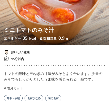
ミニトマトのみそ汁
35
0.9
エネルギー
kcal
食塩相当量
g
おいしい健康
15分以内
トマトの酸味と玉ねぎの甘味がみそとよく合います。少量の
みそでもしっかりとしたうま味を感じられる一品です。
塩分カット
簡単・手軽
食材少なめ
旬の食材