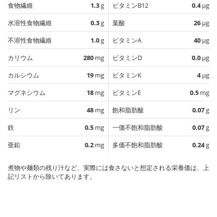
食物繊維
1.3
g
ビタミンB12
0.4
µg
水溶性食物繊維
0.3
g
葉酸
26
µg
不溶性食物繊維
1.0
g
ビタミンA
40
µg
カリウム
280
mg
ビタミンD
0.0
µg
カルシウム
19
mg
ビタミンK
4
µg
マグネシウム
18
mg
ビタミンE
0.5
mg
リン
48
mg
飽和脂肪酸
0.07
g
鉄
0.5
mg
一価不飽和脂肪酸
0.07
g
亜鉛
0.2
mg
多価不飽和脂肪酸
0.24
g
煮物や麺類の残り汁など、実際には食さないと想定される栄養価は、上
記リストから除いてあります。