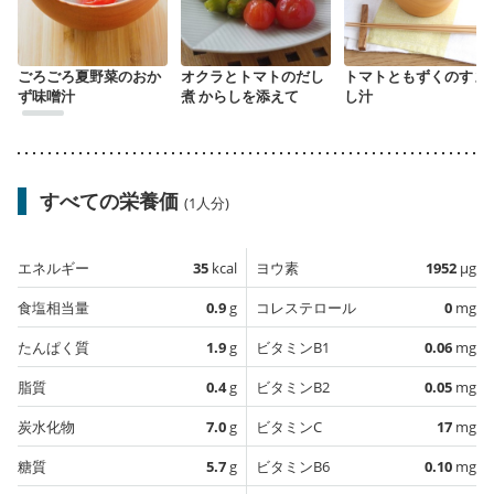
ごろごろ夏野菜のおか
オクラとトマトのだし
トマトともずくのすま
ず味噌汁
煮 からしを添えて
し汁
すべての栄養価
(1人分)
エネルギー
35
kcal
ヨウ素
1952
µg
食塩相当量
0.9
g
コレステロール
0
mg
たんぱく質
1.9
g
ビタミンB1
0.06
mg
脂質
0.4
g
ビタミンB2
0.05
mg
炭水化物
7.0
g
ビタミンC
17
mg
糖質
5.7
g
ビタミンB6
0.10
mg