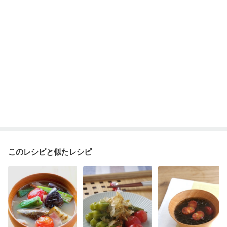
妊婦健診・血糖値が気になる（初期）
妊娠高血圧(中期)
妊娠糖尿病(初期)
産後（母乳）
産後（混合栄養）
産後（ミルク）
骨折
骨粗しょう症
関節リウマチ
フレイル（年齢に合わせた体作り）
貧血対策
ニキビ・肌荒れ
妊活中
更年期
このレシピと似たレシピ