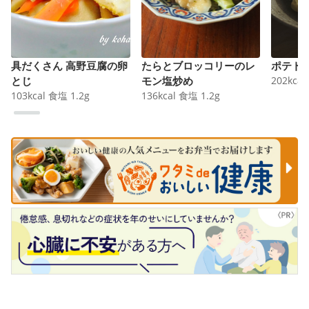
具だくさん 高野豆腐の卵
たらとブロッコリーのレ
ポテト
とじ
モン塩炒め
202
kcal
103
kcal
食塩
1.2
g
136
kcal
食塩
1.2
g