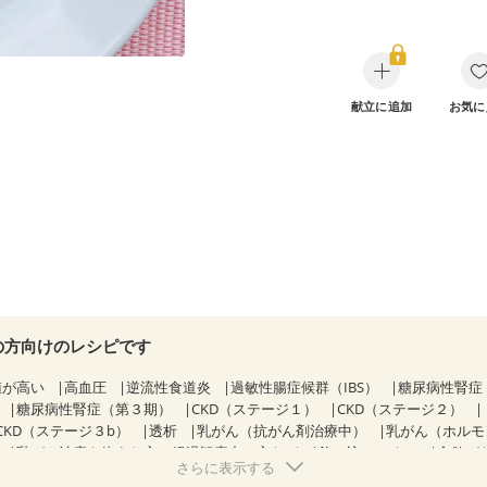
献立に追加
お気に
の方向けのレシピです
値が高い
高血圧
逆流性食道炎
過敏性腸症候群（IBS）
糖尿病性腎症
糖尿病性腎症（第３期）
CKD（ステージ１）
CKD（ステージ２）
CKD（ステージ３b）
透析
乳がん（抗がん剤治療中）
乳がん（ホルモ
乳がん治療を終えた方・経過観察中の方など
飲み込みにくい
食欲が
さらに表示する
混合栄養）
産後（ミルク）
骨折
骨粗しょう症
関節リウマチ
低栄