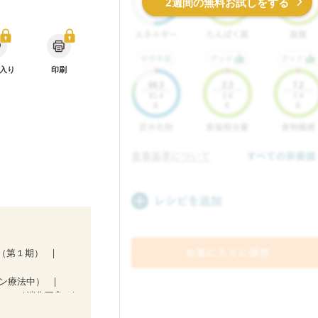
2週間の無料お試しをする
入り
印刷
（第１期）
ン療法中）
ない
消化不良
養予防