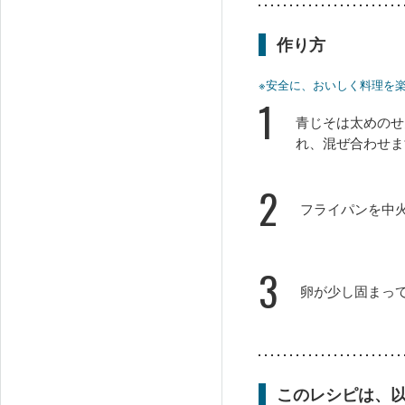
作り方
※安全に、おいしく料理を
1
青じそは太めのせ
れ、混ぜ合わせま
2
フライパンを中
3
卵が少し固まっ
このレシピは、