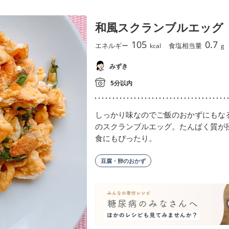
和風スクランブルエッグ
105
0.7
エネルギー
食塩相当量
kcal
g
みずき
5分以内
しっかり味なのでご飯のおかずにもな
のスクランブルエッグ。たんぱく質が
食にもぴったり。
豆腐・卵のおかず