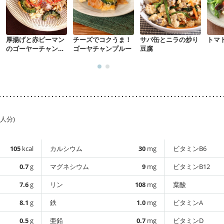
厚揚げと赤ピーマン
チーズでコクうま！
サバ缶とニラの炒り
トマ
のゴーヤーチャンプ
ゴーヤチャンプルー
豆腐
ル
1人分)
105
kcal
カルシウム
30
mg
ビタミンB6
0.7
g
マグネシウム
9
mg
ビタミンB12
7.6
g
リン
108
mg
葉酸
8.1
g
鉄
1.0
mg
ビタミンA
0.5
g
亜鉛
0.7
mg
ビタミンD