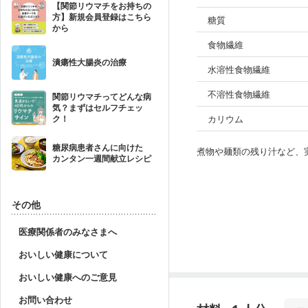
【関節リウマチをお持ちの
方】新規会員登録はこちら
糖質
から
食物繊維
潰瘍性大腸炎の治療
水溶性食物繊維
不溶性食物繊維
関節リウマチってどんな病
気？まずはセルフチェッ
カリウム
ク！
糖尿病患者さんに向けた
煮物や麺類の残り汁など、
カンタン一週間献立レシピ
その他
医療関係者のみなさまへ
おいしい健康について
おいしい健康へのご意見
お問い合わせ