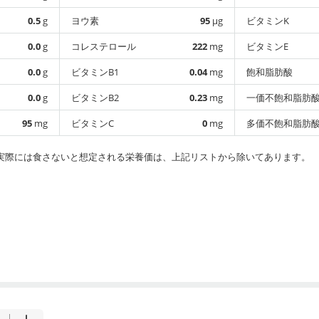
0.5
g
ヨウ素
95
µg
ビタミンK
0.0
g
コレステロール
222
mg
ビタミンE
0.0
g
ビタミンB1
0.04
mg
飽和脂肪酸
0.0
g
ビタミンB2
0.23
mg
一価不飽和脂肪
95
mg
ビタミンC
0
mg
多価不飽和脂肪
実際には食さないと想定される栄養価は、上記リストから除いてあります。