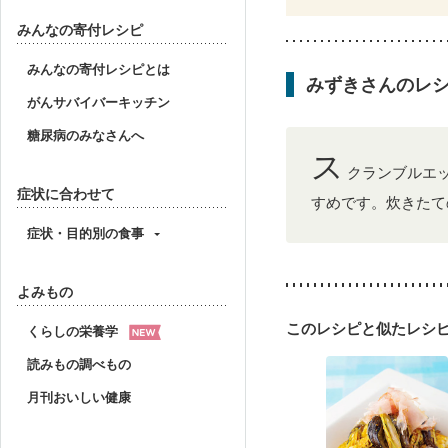
貧血対策
ニキビ・肌
みんなの寄付レシピ
みんなの寄付レシピとは
みずきさんのレ
がんサバイバーキッチン
糖尿病のみなさんへ
ス
クランブルエ
症状に合わせて
すめです。炊きたて
症状・目的別の食事
よみもの
このレシピと似たレシ
くらしの栄養学
読みもの調べもの
月刊おいしい健康