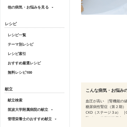
他の病気・お悩みを見る
レシピ
レシピ一覧
テーマ別レシピ
レシピ索引
おすすめ厳選レシピ
無料レシピ100
献立
こんな病気・お悩み
献立検索
血圧が高い
腎機能の
糖尿病性腎症（第２期）
筑波大学附属病院の献立
CKD（ステージ３a）
乳がん（放射線治療中）
管理栄養士のおすすめ献立
産後（母乳）
産後（