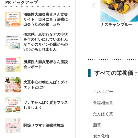
PR ピックアップ
潰瘍性大腸炎患者さん支援
サイト 自分に合う治療に
ナスチャンプルー
出会うための第一歩を
倦怠感、息切れなどの症状
を年のせいにしていません
か？そのサイン心臓からの
SOSかもしれません
潰瘍性大腸炎患者さん座談
会レポート
すべての栄養価
(
大豆中心の朝たんぱくダイ
エットとは!?
エネルギー
食塩相当量
ツナでたんぱく質をプラス
しましょう
たんぱく質
脂質
関節リウマチ治療体験談
炭水化物