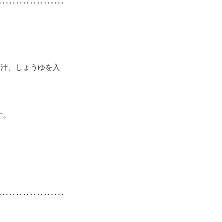
し汁、しょうゆを入
す。