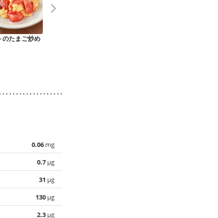
トのたまご炒め
豚もも肉で ゴーヤー
柔らか和風味 ピーマ
ゴーヤーチャ
チャンプルー
ンの肉詰め
0.06
mg
0.7
µg
31
µg
130
µg
2.3
µg