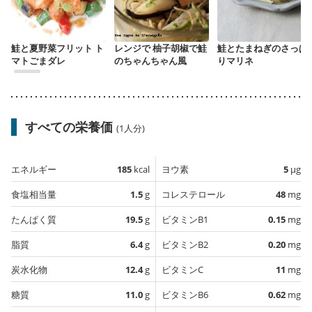
鮭と夏野菜フリット ト
レンジで 柚子胡椒で鮭
鮭とたまねぎのさっぱ
マトごまダレ
のちゃんちゃん風
りマリネ
すべての栄養価
(1人分)
エネルギー
185
kcal
ヨウ素
5
µg
食塩相当量
1.5
g
コレステロール
48
mg
たんぱく質
19.5
g
ビタミンB1
0.15
mg
脂質
6.4
g
ビタミンB2
0.20
mg
炭水化物
12.4
g
ビタミンC
11
mg
糖質
11.0
g
ビタミンB6
0.62
mg