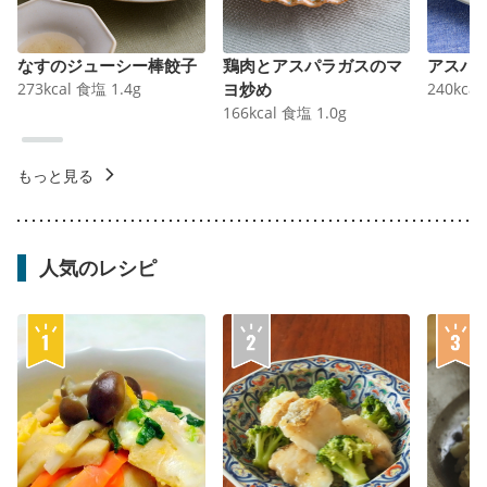
なすのジューシー棒餃子
鶏肉とアスパラガスのマ
アスパ
273
kcal
食塩
1.4
g
ヨ炒め
240
kcal
166
kcal
食塩
1.0
g
もっと見る
人気のレシピ