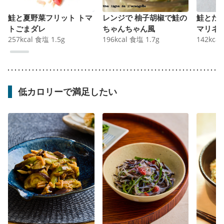
鮭と夏野菜フリット トマ
レンジで 柚子胡椒で鮭の
鮭とた
トごまダレ
ちゃんちゃん風
マリネ
257
kcal
食塩
1.5
g
196
kcal
食塩
1.7
g
142
kcal
低カロリーで満足したい