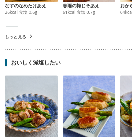
なすのなめたけあえ
春雨の梅じそあえ
おから
26
kcal
食塩
0.6
g
61
kcal
食塩
0.7
g
64
kcal
もっと見る
おいしく減塩したい