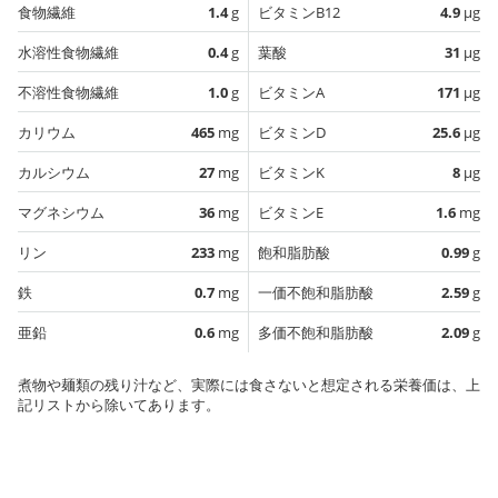
食物繊維
1.4
g
ビタミンB12
4.9
µg
水溶性食物繊維
0.4
g
葉酸
31
µg
不溶性食物繊維
1.0
g
ビタミンA
171
µg
カリウム
465
mg
ビタミンD
25.6
µg
カルシウム
27
mg
ビタミンK
8
µg
マグネシウム
36
mg
ビタミンE
1.6
mg
リン
233
mg
飽和脂肪酸
0.99
g
鉄
0.7
mg
一価不飽和脂肪酸
2.59
g
亜鉛
0.6
mg
多価不飽和脂肪酸
2.09
g
煮物や麺類の残り汁など、実際には食さないと想定される栄養価は、上
記リストから除いてあります。