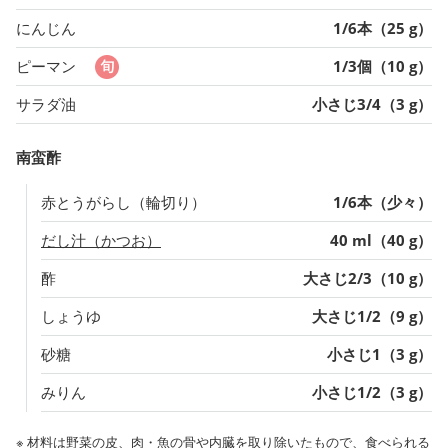
にんじん
1/6本（25 g）
ピーマン
1/3個（10 g）
サラダ油
小さじ3/4（3 g）
南蛮酢
赤とうがらし（輪切り）
1/6本（少々）
だし汁（かつお）
40 ml（40 g）
酢
大さじ2/3（10 g）
しょうゆ
大さじ1/2（9 g）
砂糖
小さじ1（3 g）
みりん
小さじ1/2（3 g）
※ 材料は野菜の皮、肉・魚の骨や内臓を取り除いたもので、食べられる