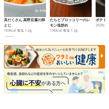
具だくさん 高野豆腐の卵
たらとブロッコリーのレ
ポテト
とじ
モン塩炒め
202
kcal
103
kcal
食塩
1.2
g
136
kcal
食塩
1.2
g