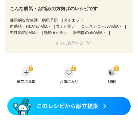
こんな病気・お悩みの方向けのレシピです
健康的な食生活・病気予防
ダイエット
血糖値・HbA1cが高い
血圧が高い
コレステロールが高い
中性脂肪が高い
尿酸値が高い
肝機能の値が高い
腎機能の値が高い
糖尿病（2型）
高血圧
脂質異常症
さらに表示する
高尿酸血症（痛風）
狭心症
心筋梗塞
心臓弁膜症
心不全
胃ポリープ
逆流性食道炎
胆石症
慢性膵炎（移行期・寛解期）
過敏性腸症候群（IBS）
糖尿病性腎症（第１期）
糖尿病性腎症（第２期）
糖尿病性腎症（第３期）
CKD（ステージ１）
CKD（ステージ２）
CKD（ステージ３a）
CKD（ステージ３b）
献立に追加
乳がん（抗がん剤治療中）
お気に入り
印刷
乳がん（ホルモン療法中）
乳がん（放射線治療中）
乳がん治療を終えた方・経過観察中の方など
産後（ミルク）
骨折
関節リウマチ
乾癬
フレイル（年齢に合わせた体作り）
貧血対策
ニキビ・肌荒れ
妊活中
更年期