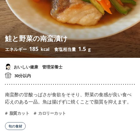
鮭と野菜の南蛮漬け
185
1.5
エネルギー
kcal
食塩相当量
g
おいしい健康 管理栄養士
30分以内
南蛮酢の甘酸っぱさが食欲をそそり、野菜の食感が良い食べ
応えのある一品。魚は揚げずに焼くことで脂質を抑えます。
脂質カット
カロリーカット
旬の食材