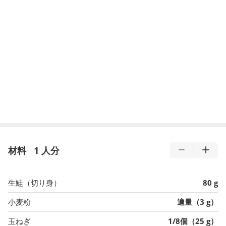
材料
1 人分
生鮭（切り身）
80 g
小麦粉
適量（3 g）
玉ねぎ
1/8個（25 g）