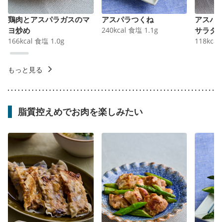
鶏肉とアスパラガスのマ
アスパラつくね
アスパ
ヨ炒め
240
kcal
食塩
1.1
g
サラダ
166
kcal
食塩
1.0
g
118
kcal
もっと見る
脂質控えめでお肉を楽しみたい