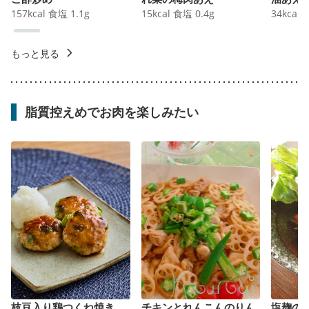
157
kcal
食塩
1.1
g
15
kcal
食塩
0.4
g
34
kcal
もっと見る
脂質控えめでお肉を楽しみたい
枝豆入り鶏つくね焼き
チキンとれんこんのりん
塩麹の