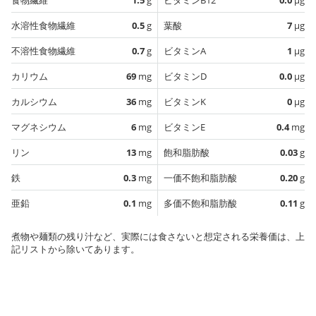
水溶性食物繊維
0.5
g
葉酸
7
µg
不溶性食物繊維
0.7
g
ビタミンA
1
µg
カリウム
69
mg
ビタミンD
0.0
µg
カルシウム
36
mg
ビタミンK
0
µg
マグネシウム
6
mg
ビタミンE
0.4
mg
リン
13
mg
飽和脂肪酸
0.03
g
鉄
0.3
mg
一価不飽和脂肪酸
0.20
g
亜鉛
0.1
mg
多価不飽和脂肪酸
0.11
g
煮物や麺類の残り汁など、実際には食さないと想定される栄養価は、上
記リストから除いてあります。