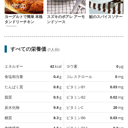
ヨーグルトで簡単 本格
スズキのポアレ アーモ
鮭のスパイスソテー
タンドリーチキン
ンドソース
すべての栄養価
(1人分)
エネルギー
42
kcal
ヨウ素
0
µg
食塩相当量
0.4
g
コレステロール
0
mg
たんぱく質
0.8
g
ビタミンB1
0.03
mg
脂質
0.5
g
ビタミンB2
0.02
mg
炭水化物
9.8
g
ビタミンC
20
mg
糖質
8.3
g
ビタミンB6
0.03
mg
食物繊維
1.5
g
ビタミンB12
0.0
µg