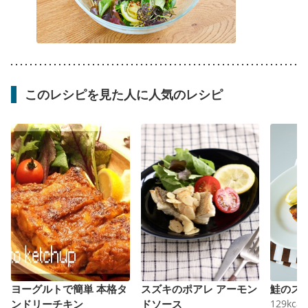
このレシピを見た人に人気のレシピ
ヨーグルトで簡単 本格タ
スズキのポアレ アーモン
鮭のス
ンドリーチキン
ドソース
129
kcal