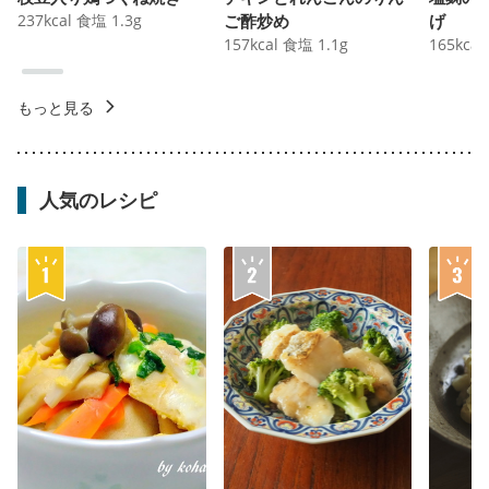
237
kcal
食塩
1.3
g
ご酢炒め
げ
157
kcal
食塩
1.1
g
165
kcal
もっと見る
人気のレシピ