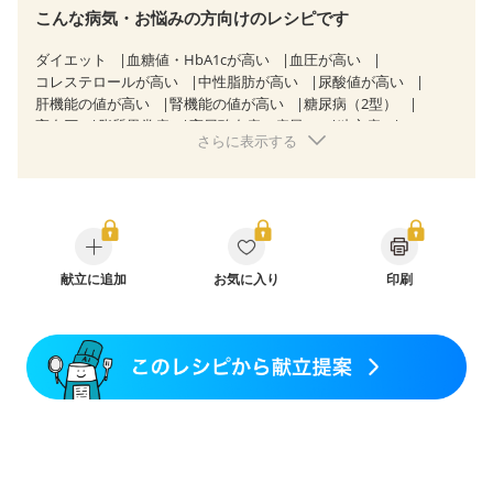
こんな病気・お悩みの方向けのレシピです
ダイエット
血糖値・HbA1cが高い
血圧が高い
コレステロールが高い
中性脂肪が高い
尿酸値が高い
肝機能の値が高い
腎機能の値が高い
糖尿病（2型）
高血圧
脂質異常症
高尿酸血症（痛風）
狭心症
さらに表示する
心筋梗塞
心臓弁膜症
心不全
胃ポリープ
逆流性食道炎
胆石症
慢性膵炎（移行期・寛解期）
過敏性腸症候群（IBS）
糖尿病性腎症（第１期）
糖尿病性腎症（第２期）
糖尿病性腎症（第３期）
CKD（ステージ１）
CKD（ステージ２）
CKD（ステージ３a）
乳がん（抗がん剤治療中）
乳がん（ホルモン療法中）
献立に追加
お気に入り
乳がん（放射線治療中）
印刷
乳がん治療を終えた方・経過観察中の方など
味の感じ方が変わった
食欲がない
産後（ミルク）
骨折
関節リウマチ
貧血対策
ニキビ・肌荒れ
更年期