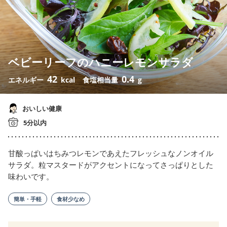
ベビーリーフのハニーレモンサラダ
42
0.4
エネルギー
kcal
食塩相当量
g
おいしい健康
5分以内
甘酸っぱいはちみつレモンであえたフレッシュなノンオイル
サラダ。粒マスタードがアクセントになってさっぱりとした
味わいです。
簡単・手軽
食材少なめ