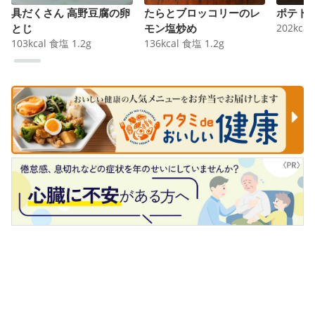
具だくさん 高野豆腐の卵
たらとブロッコリーのレ
ポテト
とじ
モン塩炒め
202
kcal
103
kcal
食塩
1.2
g
136
kcal
食塩
1.2
g