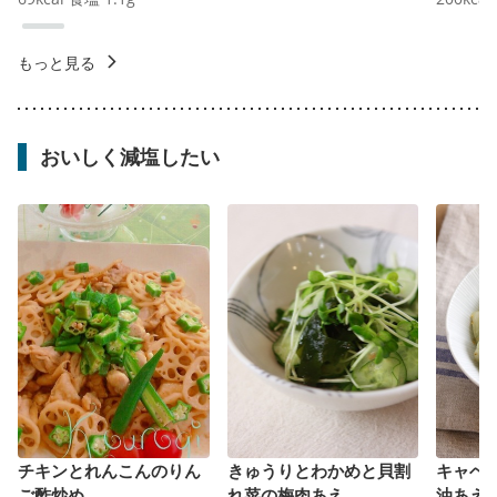
もっと見る
おいしく減塩したい
チキンとれんこんのりん
きゅうりとわかめと貝割
キャベ
ご酢炒め
れ菜の梅肉あえ
油あえ