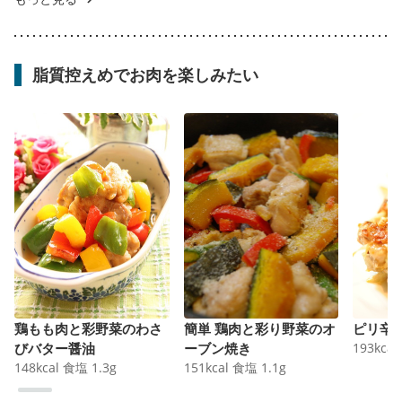
脂質控えめでお肉を楽しみたい
鶏もも肉と彩野菜のわさ
簡単 鶏肉と彩り野菜のオ
ピリ辛
びバター醤油
ーブン焼き
193
kcal
148
kcal
食塩
1.3
g
151
kcal
食塩
1.1
g