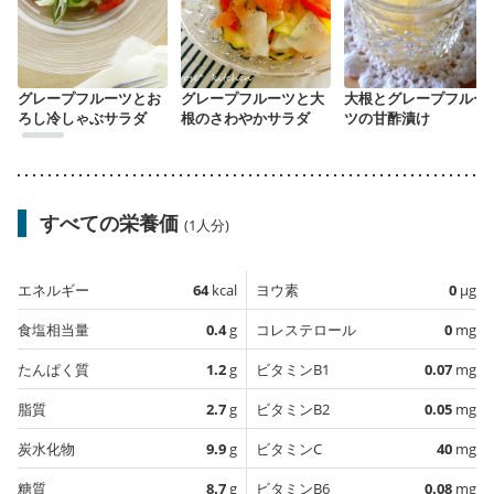
グレープフルーツとお
グレープフルーツと大
大根とグレープフルー
ろし冷しゃぶサラダ
根のさわやかサラダ
ツの甘酢漬け
すべての栄養価
(1人分)
エネルギー
64
kcal
ヨウ素
0
µg
食塩相当量
0.4
g
コレステロール
0
mg
たんぱく質
1.2
g
ビタミンB1
0.07
mg
脂質
2.7
g
ビタミンB2
0.05
mg
炭水化物
9.9
g
ビタミンC
40
mg
糖質
8.7
g
ビタミンB6
0.08
mg