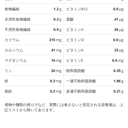
食物繊維
1.2
g
ビタミンB12
0.0
µg
水溶性食物繊維
0.3
g
葉酸
41
µg
不溶性食物繊維
0.9
g
ビタミンA
45
µg
カリウム
215
mg
ビタミンD
0.0
µg
カルシウム
41
mg
ビタミンK
33
µg
マグネシウム
16
mg
ビタミンE
0.6
mg
リン
26
mg
飽和脂肪酸
0.35
g
鉄
0.3
mg
一価不飽和脂肪酸
1.86
g
亜鉛
0.2
mg
多価不飽和脂肪酸
0.21
g
煮物や麺類の残り汁など、実際には食さないと想定される栄養価は、上
記リストから除いてあります。