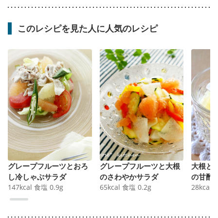
このレシピを見た人に人気のレシピ
グレープフルーツとおろ
グレープフルーツと大根
大根と
し冷しゃぶサラダ
のさわやかサラダ
の甘酢
147
kcal
食塩
0.9
g
65
kcal
食塩
0.2
g
28
kcal