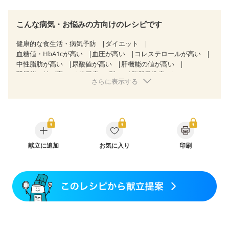
こんな病気・お悩みの方向けのレシピです
健康的な食生活・病気予防
ダイエット
血糖値・HbA1cが高い
血圧が高い
コレステロールが高い
中性脂肪が高い
尿酸値が高い
肝機能の値が高い
腎機能の値が高い
糖尿病（2型）
脂質異常症
さらに表示する
高尿酸血症（痛風）
狭心症
心筋梗塞
心臓弁膜症
心不全
胃ポリープ
逆流性食道炎
慢性膵炎（移行期・寛解期）
痔
慢性便秘症
過敏性腸症候群（IBS）
糖尿病性腎症（第１期）
糖尿病性腎症（第２期）
糖尿病性腎症（第３期）
CKD（ステージ１）
CKD（ステージ２）
CKD（ステージ３a）
献立に追加
透析
お気に入り
味の感じ方が変わった
印刷
食欲がない
妊娠中(初期)
妊婦健診・体重増加が気になる（初期）
妊婦健診・血圧が気になる（初期）
妊婦健診・血糖値が気になる（初期）
妊娠高血圧(中期)
妊娠糖尿病(初期)
産後（母乳）
産後（混合栄養）
産後（ミルク）
骨折
骨粗しょう症
関節リウマチ
低栄養予防
貧血対策
ニキビ・肌荒れ
妊活中
更年期