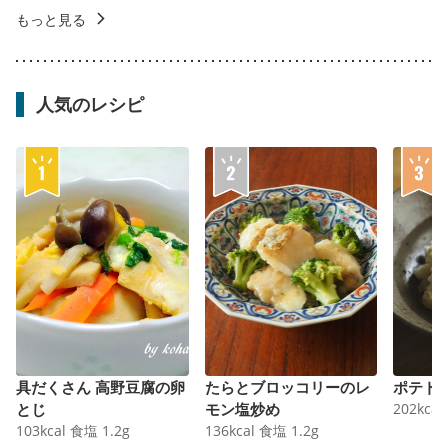
もっと見る
人気のレシピ
具だくさん 高野豆腐の卵
たらとブロッコリーのレ
ポテト
とじ
モン塩炒め
202
kcal
103
kcal
食塩
1.2
g
136
kcal
食塩
1.2
g