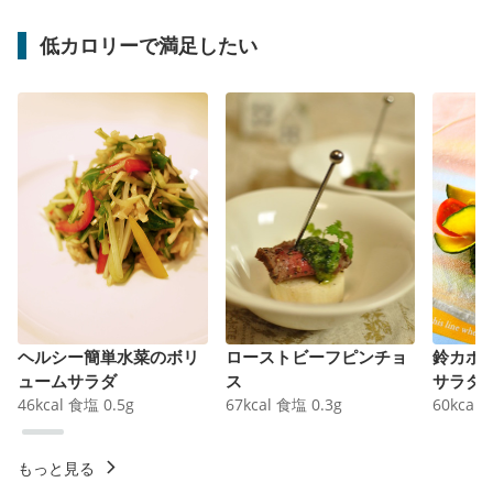
低カロリーで満足したい
ヘルシー簡単水菜のボリ
ローストビーフピンチョ
鈴カボ
ュームサラダ
ス
サラダ
46
kcal
食塩
0.5
g
67
kcal
食塩
0.3
g
60
kcal
もっと見る