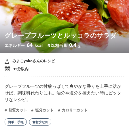
グレープフルーツとルッコラのサラダ
64
0.4
エネルギー
kcal
食塩相当量
g
みよこyokoさんのレシピ
15分以内
グレープフルーツの甘酸っぱくて爽やかな香りを上手に活か
せば、調味料代わりにも。油分や塩分を控えたい時にピッタ
リなレシピ。
脂質カット
塩分カット
カロリーカット
簡単・手軽
食材少なめ