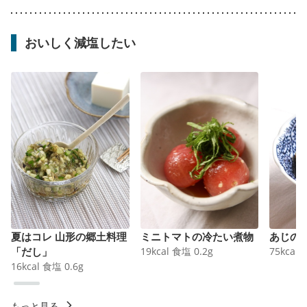
おいしく減塩したい
夏はコレ 山形の郷土料理
ミニトマトの冷たい煮物
あじの
「だし」
19
kcal
食塩
0.2
g
75
kcal
16
kcal
食塩
0.6
g
もっと見る