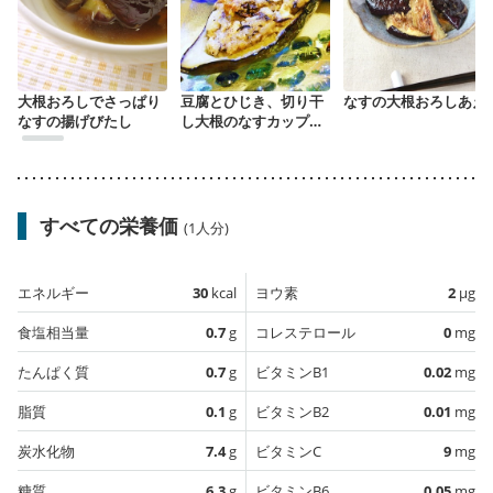
大根おろしでさっぱり
豆腐とひじき、切り干
なすの大根おろしあえ
なすの揚げびたし
し大根のなすカップ焼
き
すべての栄養価
(1人分)
エネルギー
30
kcal
ヨウ素
2
µg
食塩相当量
0.7
g
コレステロール
0
mg
たんぱく質
0.7
g
ビタミンB1
0.02
mg
脂質
0.1
g
ビタミンB2
0.01
mg
炭水化物
7.4
g
ビタミンC
9
mg
糖質
6.3
g
ビタミンB6
0.05
mg