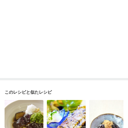
消化不良
妊娠中(初期)
妊婦健診・体重増加が気になる（初期）
妊婦健診・血圧が気になる（初期）
妊婦健診・血糖値が気になる（初期）
妊娠高血圧(中期)
妊娠糖尿病(初期)
産後（母乳）
産後（混合栄養）
産後（ミルク）
骨折
関節リウマチ
乾癬
貧血対策
ニキビ・肌荒れ
妊活中
更年期
このレシピと似たレシピ