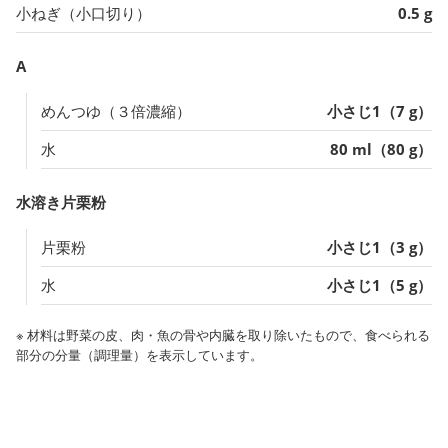
小ねぎ（小口切り）
0.5 g
A
めんつゆ（３倍濃縮）
小さじ1（7 g）
水
80 ml（80 g）
水溶き片栗粉
片栗粉
小さじ1（3 g）
水
小さじ1（5 g）
※ 材料は野菜の皮、肉・魚の骨や内臓を取り除いたもので、食べられる
部分の分量（調理量）を表示しています。