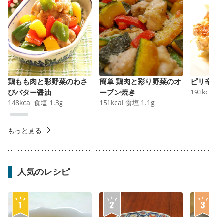
鶏もも肉と彩野菜のわさ
簡単 鶏肉と彩り野菜のオ
ピリ辛
びバター醤油
ーブン焼き
193
kcal
148
kcal
食塩
1.3
g
151
kcal
食塩
1.1
g
もっと見る
人気のレシピ