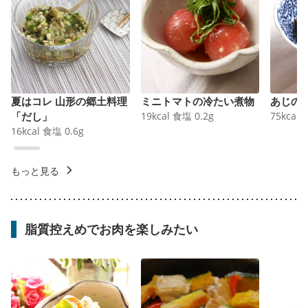
夏はコレ 山形の郷土料理
ミニトマトの冷たい煮物
あじの
「だし」
19
kcal
食塩
0.2
g
75
kcal
16
kcal
食塩
0.6
g
もっと見る
脂質控えめでお肉を楽しみたい