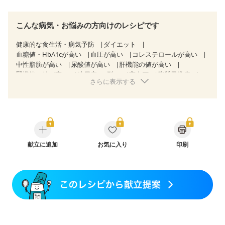
こんな病気・お悩みの方向けのレシピです
健康的な食生活・病気予防
ダイエット
血糖値・HbA1cが高い
血圧が高い
コレステロールが高い
中性脂肪が高い
尿酸値が高い
肝機能の値が高い
腎機能の値が高い
糖尿病（2型）
高血圧
脂質異常症
さらに表示する
高尿酸血症（痛風）
狭心症
心筋梗塞
心臓弁膜症
心不全
胃炎
胃ポリープ
消化性潰瘍（胃・十二指腸潰瘍）
逆流性食道炎
胆石症
慢性膵炎（移行期・寛解期）
痔
クローン病（寛解期）
過敏性腸症候群（IBS）
糖尿病性腎症（第３期）
CKD（ステージ１）
CKD（ステージ２）
CKD（ステージ３a）
献立に追加
乳がん（抗がん剤治療中）
お気に入り
印刷
乳がん（ホルモン療法中）
乳がん（放射線治療中）
乳がん治療を終えた方・経過観察中の方など
胃がん（抗がん剤治療中）
胃がん治療を終えた方・経過観察中の方
大腸がん治療を終えた方・経過観察中の方
大腸がん（抗がん剤治療中）
大腸がん（放射線治療中）
飲み込みにくい
味の感じ方が変わった
食欲がない