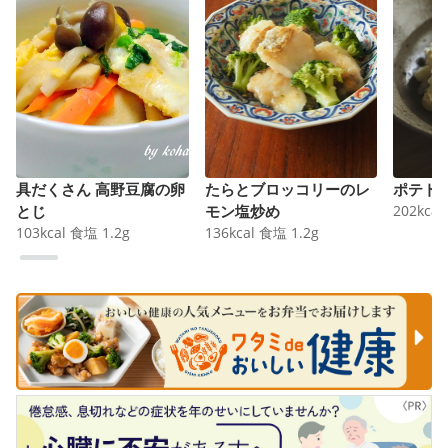
具だくさん 高野豆腐の卵
たらとブロッコリーのレ
ポテト
とじ
モン塩炒め
202
kcal
103
kcal
食塩
1.2
g
136
kcal
食塩
1.2
g