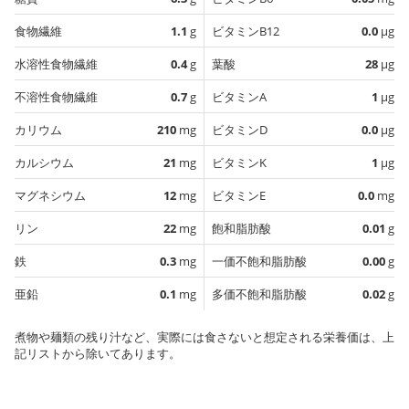
食物繊維
1.1
g
ビタミンB12
0.0
µg
水溶性食物繊維
0.4
g
葉酸
28
µg
不溶性食物繊維
0.7
g
ビタミンA
1
µg
カリウム
210
mg
ビタミンD
0.0
µg
カルシウム
21
mg
ビタミンK
1
µg
マグネシウム
12
mg
ビタミンE
0.0
mg
リン
22
mg
飽和脂肪酸
0.01
g
鉄
0.3
mg
一価不飽和脂肪酸
0.00
g
亜鉛
0.1
mg
多価不飽和脂肪酸
0.02
g
煮物や麺類の残り汁など、実際には食さないと想定される栄養価は、上
記リストから除いてあります。