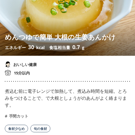
めんつゆで簡単 大根の生姜あんかけ
30
0.7
エネルギー
kcal
食塩相当量
g
おいしい健康
15分以内
煮込む前に電子レンジで加熱して、煮込み時間を短縮。とろ
みをつけることで、で大根としょうがのあんがよく絡まりま
す。
手間カット
食材少なめ
旬の食材