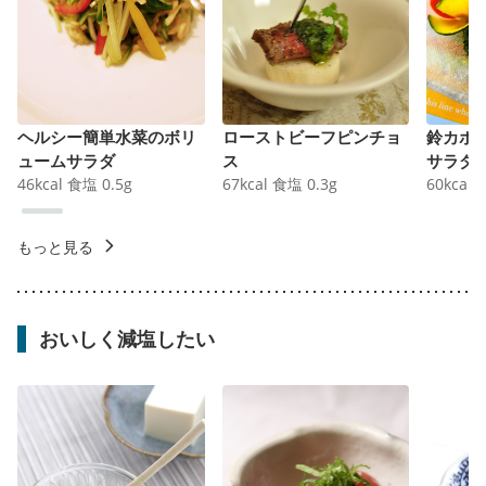
ヘルシー簡単水菜のボリ
ローストビーフピンチョ
鈴カボ
ュームサラダ
ス
サラダ
46
kcal
食塩
0.5
g
67
kcal
食塩
0.3
g
60
kcal
もっと見る
おいしく減塩したい