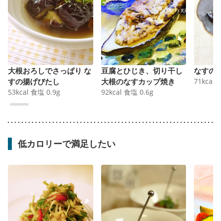
大根おろしでさっぱり な
豆腐とひじき、切り干し
なすの
すの揚げびたし
大根のなすカップ焼き
71
kcal
53
kcal
食塩
0.9
g
92
kcal
食塩
0.6
g
低カロリーで満足したい