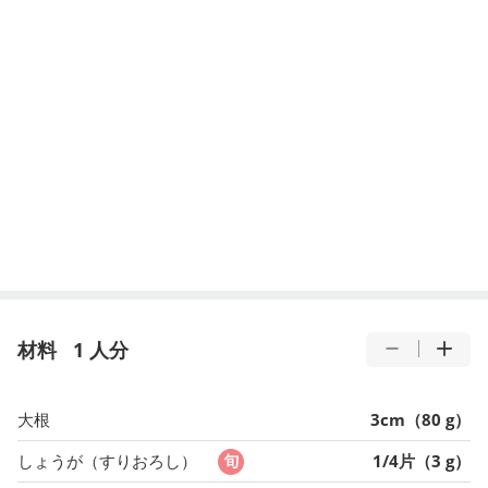
材料
1 人分
大根
3cm（80 g）
しょうが（すりおろし）
1/4片（3 g）