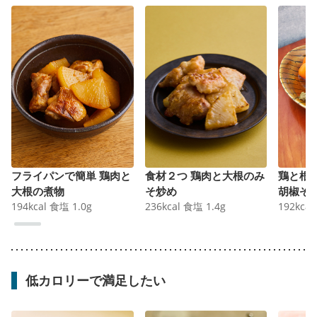
フライパンで簡単 鶏肉と
食材２つ 鶏肉と大根のみ
鶏と根
大根の煮物
そ炒め
胡椒ぞ
194
kcal
食塩
1.0
g
236
kcal
食塩
1.4
g
192
kcal
低カロリーで満足したい