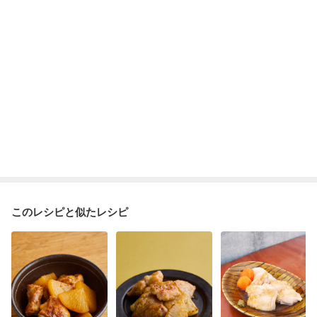
妊婦健診・血圧が気になる（初期）
妊婦健診・血糖値が気になる（初期）
妊娠高血圧(中期)
妊娠糖尿病(初期)
産後（母乳）
産後（混合栄養）
産後（ミルク）
骨折
骨粗しょう症
関節リウマチ
乾癬
低栄養予防
貧血対策
ニキビ・肌荒れ
妊活中
更年期
このレシピと似たレシピ