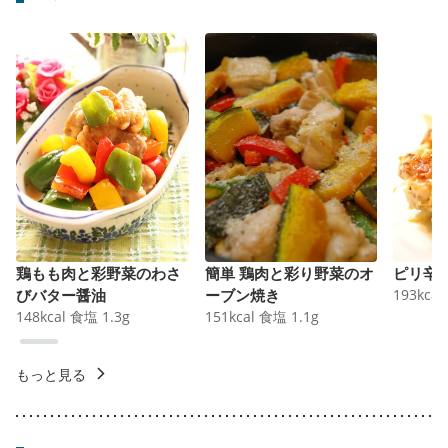
鶏もも肉と彩野菜のわさ
簡単 鶏肉と彩り野菜のオ
ピリ辛
びバター醤油
ーブン焼き
193
kcal
148
kcal
食塩
1.3
g
151
kcal
食塩
1.1
g
もっと見る