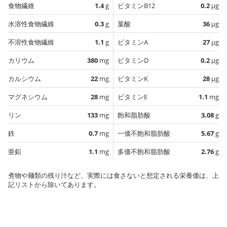
食物繊維
1.4
g
ビタミンB12
0.2
µg
水溶性食物繊維
0.3
g
葉酸
36
µg
不溶性食物繊維
1.1
g
ビタミンA
27
µg
カリウム
380
mg
ビタミンD
0.2
µg
カルシウム
22
mg
ビタミンK
28
µg
マグネシウム
28
mg
ビタミンE
1.1
mg
リン
133
mg
飽和脂肪酸
3.08
g
鉄
0.7
mg
一価不飽和脂肪酸
5.67
g
亜鉛
1.1
mg
多価不飽和脂肪酸
2.76
g
煮物や麺類の残り汁など、実際には食さないと想定される栄養価は、上
記リストから除いてあります。