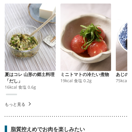
夏はコレ 山形の郷土料理
ミニトマトの冷たい煮物
あじの
「だし」
19
kcal
食塩
0.2
g
75
kcal
16
kcal
食塩
0.6
g
もっと見る
脂質控えめでお肉を楽しみたい