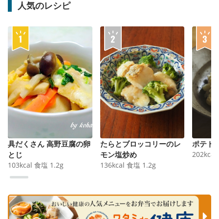
人気のレシピ
具だくさん 高野豆腐の卵
たらとブロッコリーのレ
ポテト
とじ
モン塩炒め
202
kcal
103
kcal
食塩
1.2
g
136
kcal
食塩
1.2
g