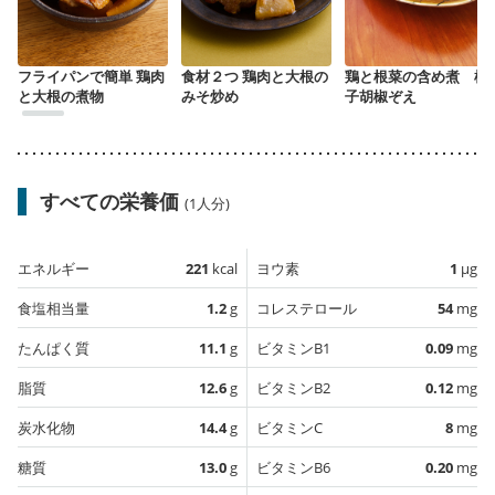
フライパンで簡単 鶏肉
食材２つ 鶏肉と大根の
鶏と根菜の含め煮 柚
と大根の煮物
みそ炒め
子胡椒ぞえ
すべての栄養価
(1人分)
エネルギー
221
kcal
ヨウ素
1
µg
食塩相当量
1.2
g
コレステロール
54
mg
たんぱく質
11.1
g
ビタミンB1
0.09
mg
脂質
12.6
g
ビタミンB2
0.12
mg
炭水化物
14.4
g
ビタミンC
8
mg
糖質
13.0
g
ビタミンB6
0.20
mg