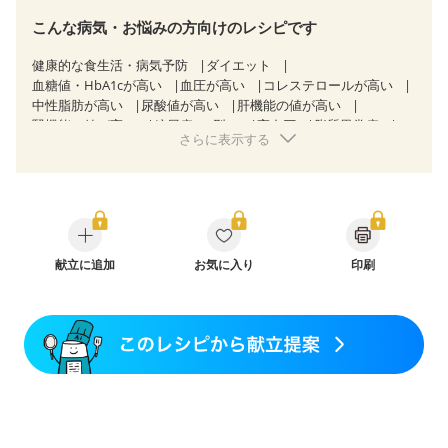
こんな病気・お悩みの方向けのレシピです
健康的な食生活・病気予防
ダイエット
血糖値・HbA1cが高い
血圧が高い
コレステロールが高い
中性脂肪が高い
尿酸値が高い
肝機能の値が高い
腎機能の値が高い
糖尿病（2型）
高血圧
脂質異常症
さらに表示する
高尿酸血症（痛風）
狭心症
心筋梗塞
心臓弁膜症
心不全
胃炎
胃ポリープ
消化性潰瘍（胃・十二指腸潰瘍）
逆流性食道炎
胆石症
慢性膵炎（移行期・寛解期）
痔
慢性便秘症
クローン病（寛解期）
過敏性腸症候群（IBS）
糖尿病性腎症（第３期）
CKD（ステージ１）
CKD（ステージ２）
献立に追加
CKD（ステージ３a）
お気に入り
印刷
CKD（ステージ３b）
透析
乳がん（抗がん剤治療中）
乳がん（ホルモン療法中）
乳がん（放射線治療中）
乳がん治療を終えた方・経過観察中の方など
胃がん（抗がん剤治療中）
胃がん治療を終えた方・経過観察中の方
大腸がん治療を終えた方・経過観察中の方
大腸がん（抗がん剤治療中）
大腸がん（放射線治療中）
飲み込みにくい
食欲がない
消化不良
妊娠中(初期)
妊婦健診・体重増加が気になる（初期）