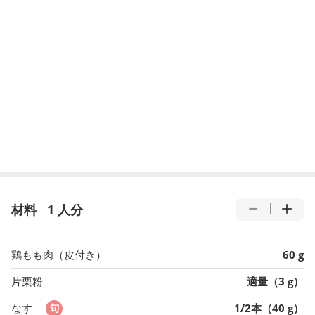
材料
1 人分
鶏もも肉（皮付き）
60 g
片栗粉
適量（3 g）
なす
1/2本（40 g）