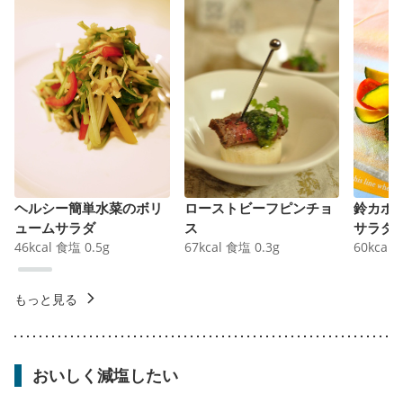
ヘルシー簡単水菜のボリ
ローストビーフピンチョ
鈴カボ
ュームサラダ
ス
サラダ
46
kcal
食塩
0.5
g
67
kcal
食塩
0.3
g
60
kcal
もっと見る
おいしく減塩したい