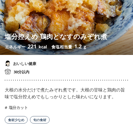
塩分控えめ 鶏肉となすのみぞれ煮
221
1.2
エネルギー
kcal
食塩相当量
g
おいしい健康
30分以内
大根の水分だけで煮たみぞれ煮です。大根の甘味と鶏肉の旨
味で塩分控えめでもしっかりとした味わいになります。
塩分カット
食材少なめ
旬の食材