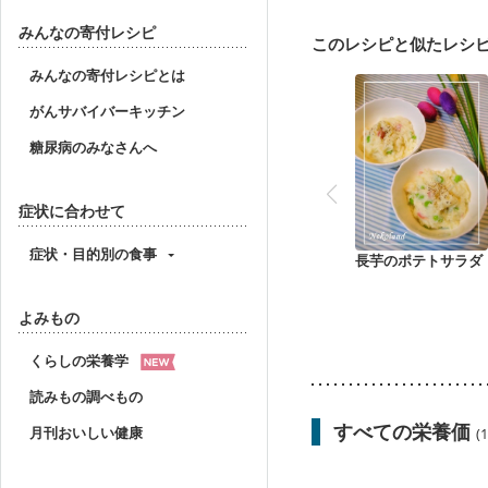
大腸がん治療を終えた方
味の感じ方が変わった
みんなの寄付レシピ
このレシピと似たレシ
妊婦健診・血圧が気にな
産後（母乳）
産後（
みんなの寄付レシピとは
フレイル（年齢に合わせ
がんサバイバーキッチン
糖尿病のみなさんへ
症状に合わせて
症状・目的別の食事
長芋のポテトサラダ
よみもの
くらしの栄養学
読みもの調べもの
すべての栄養価
月刊おいしい健康
(