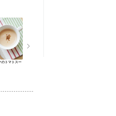
中）
娠糖尿病(初期)
クのトマトスー
レタスともずくの和
かぼちゃと豆腐の冷
ほうれん草の
風コンソメスープ
製スープ
スープ