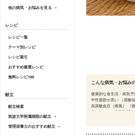
他の病気・お悩みを見る
レシピ
レシピ一覧
テーマ別レシピ
レシピ索引
おすすめ厳選レシピ
無料レシピ100
こんな病気・お悩み
健康的な食生活・病気予
献立
中性脂肪が高い
尿酸
高尿酸血症（痛風）
献立検索
非アルコール性脂肪肝
筑波大学附属病院の献立
過敏性腸症候群（IBS）
CKD（ステージ１）
C
管理栄養士のおすすめ献立
乳がん（ホルモン療法中