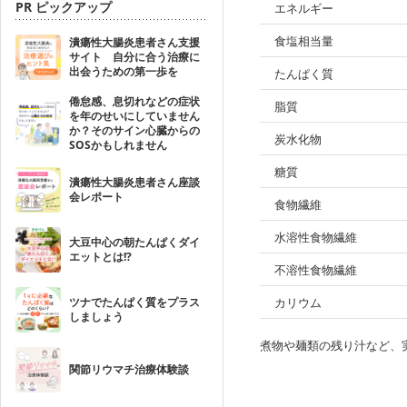
PR ピックアップ
エネルギー
食塩相当量
潰瘍性大腸炎患者さん支援
サイト 自分に合う治療に
出会うための第一歩を
たんぱく質
倦怠感、息切れなどの症状
脂質
を年のせいにしていません
か？そのサイン心臓からの
炭水化物
SOSかもしれません
糖質
潰瘍性大腸炎患者さん座談
会レポート
食物繊維
水溶性食物繊維
大豆中心の朝たんぱくダイ
エットとは!?
不溶性食物繊維
ツナでたんぱく質をプラス
カリウム
しましょう
煮物や麺類の残り汁など、
関節リウマチ治療体験談