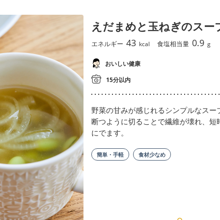
えだまめと玉ねぎのスー
43
0.9
エネルギー
食塩相当量
kcal
g
おいしい健康
15分以内
野菜の甘みが感じれるシンプルなスー
断つように切ることで繊維が壊れ、短
にでます。
簡単・手軽
食材少なめ