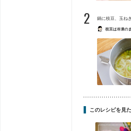
2
鍋に枝豆、玉ね
枝豆は冷凍の
このレシピを見