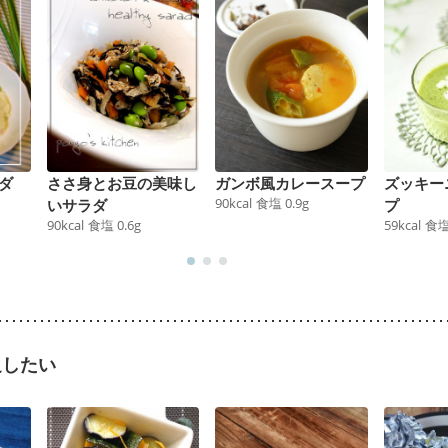
ダ
ささ身とお豆の美味し
ガンボ風カレースープ
ズッキー
90
kcal
食塩
0.9
g
いサラダ
プ
90
kcal
食塩
0.6
g
59
kcal
食
足したい