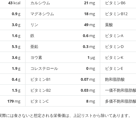
43
kcal
カルシウム
21
mg
ビタミンB6
0.9
g
マグネシウム
18
mg
ビタミンB12
3.0
g
リン
49
mg
葉酸
1.6
g
鉄
0.6
mg
ビタミンA
5.5
g
亜鉛
0.3
mg
ビタミンD
3.6
g
ヨウ素
1
µg
ビタミンK
1.9
g
コレステロール
0
mg
ビタミンE
0.4
g
ビタミンB1
0.07
mg
飽和脂肪酸
1.5
g
ビタミンB2
0.03
mg
一価不飽和脂肪
179
mg
ビタミンC
8
mg
多価不飽和脂肪
実際には食さないと想定される栄養価は、上記リストから除いてあります。