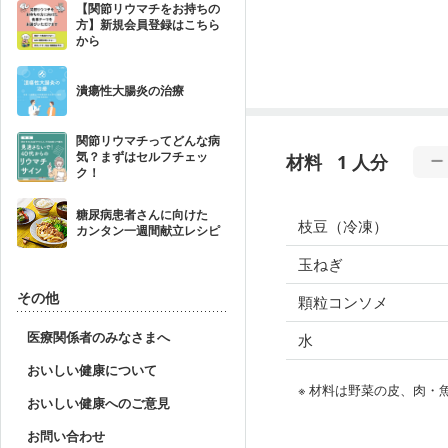
【関節リウマチをお持ちの
方】新規会員登録はこちら
から
潰瘍性大腸炎の治療
関節リウマチってどんな病
気？まずはセルフチェッ
材料
1 人分
ク！
糖尿病患者さんに向けた
枝豆（冷凍）
カンタン一週間献立レシピ
玉ねぎ
その他
顆粒コンソメ
医療関係者のみなさまへ
水
おいしい健康について
※ 材料は野菜の皮、肉
おいしい健康へのご意見
お問い合わせ