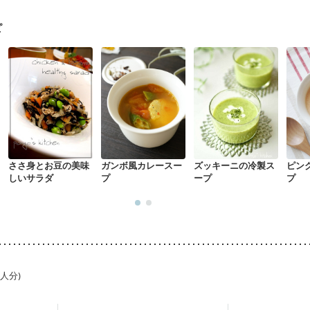
・経過観察中の方
大腸がん（抗がん剤治療中）
大腸がん（放射線治療
食欲がない
妊娠中(初期)
妊婦健診・体重増加が気になる（初期）
ピ
る（初期）
妊婦健診・血糖値が気になる（初期）
妊娠高血圧(中期)
妊
混合栄養）
産後（ミルク）
骨折
骨粗しょう症
関節リウマチ
た体作り）
低栄養予防
貧血対策
ニキビ・肌荒れ
妊活中
更年期
ささ身とお豆の美味
ガンボ風カレースー
ズッキーニの冷製ス
ピン
しいサラダ
プ
ープ
プ
1人分)