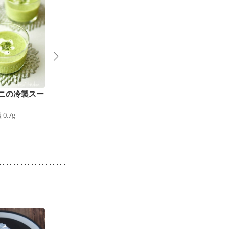
ニの冷製スー
ピンクのトマトスープ
レタスともずくの和風
78
kcal
食塩
0.8
g
コンソメスープ
塩
0.7
g
41
kcal
食塩
1.1
g
6