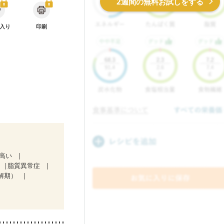
2週間の無料お試しをする
入り
印刷
が高い
脂質異常症
解期）
）
ど