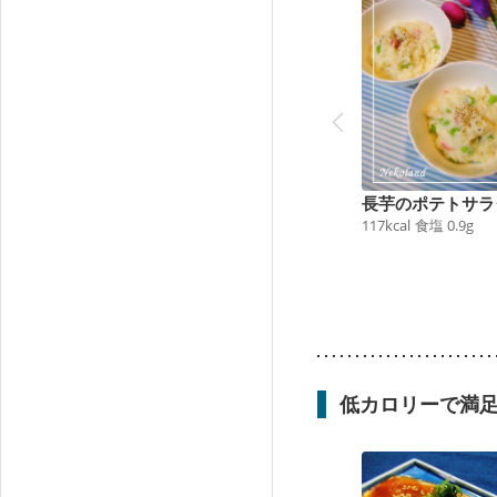
長芋のポテトサラ
117
kcal
食塩
0.9
g
低カロリーで満