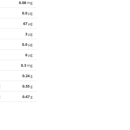
0.08
mg
0.0
µg
67
µg
3
µg
0.0
µg
6
µg
0.3
mg
0.24
g
酸
0.55
g
酸
0.67
g