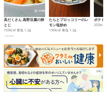
具だくさん 高野豆腐の卵
たらとブロッコリーのレ
ポテト
とじ
モン塩炒め
202
kcal
103
kcal
食塩
1.2
g
136
kcal
食塩
1.2
g