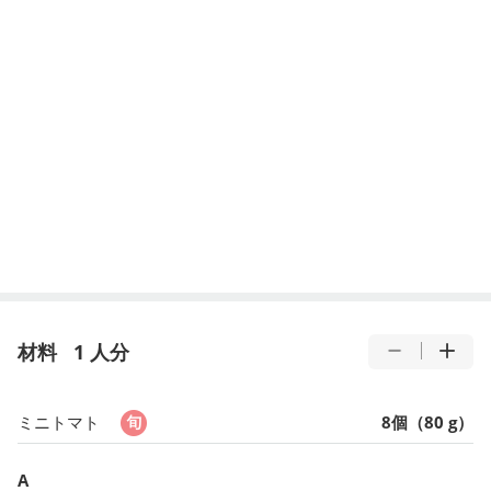
材料
1 人分
ミニトマト
8個（80 g）
A