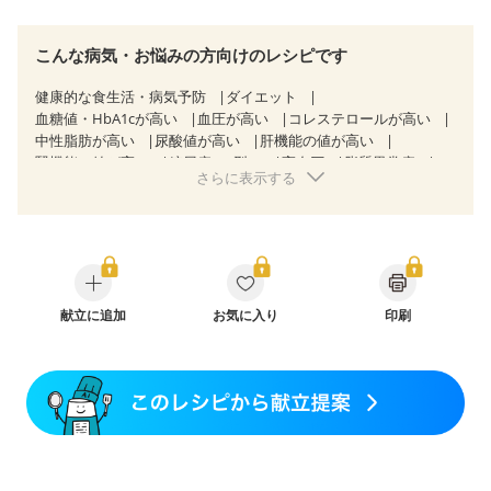
こんな病気・お悩みの方向けのレシピです
健康的な食生活・病気予防
ダイエット
血糖値・HbA1cが高い
血圧が高い
コレステロールが高い
中性脂肪が高い
尿酸値が高い
肝機能の値が高い
腎機能の値が高い
糖尿病（2型）
高血圧
脂質異常症
さらに表示する
高尿酸血症（痛風）
狭心症
心筋梗塞
心臓弁膜症
心不全
胃炎
胃ポリープ
消化性潰瘍（胃・十二指腸潰瘍）
逆流性食道炎
胆石症
慢性膵炎（移行期・寛解期）
痔
潰瘍性大腸炎（寛解期）
クローン病（寛解期）
過敏性腸症候群（IBS）
糖尿病性腎症（第１期）
糖尿病性腎症（第２期）
糖尿病性腎症（第３期）
献立に追加
CKD（ステージ１）
お気に入り
印刷
CKD（ステージ２）
CKD（ステージ３a）
CKD（ステージ３b）
透析
乳がん（抗がん剤治療中）
乳がん（ホルモン療法中）
乳がん（放射線治療中）
乳がん治療を終えた方・経過観察中の方など
胃がん（抗がん剤治療中）
胃がん治療を終えた方・経過観察中の方
大腸がん治療を終えた方・経過観察中の方