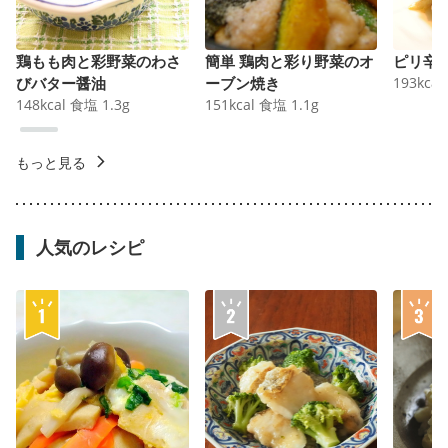
鶏もも肉と彩野菜のわさ
簡単 鶏肉と彩り野菜のオ
ピリ辛
びバター醤油
ーブン焼き
193
kcal
148
kcal
食塩
1.3
g
151
kcal
食塩
1.1
g
もっと見る
人気のレシピ