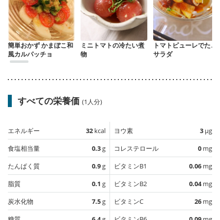
簡単おかず かまぼこ和
ミニトマトの冷たい煮
トマトピューレでたこ
風カルパッチョ
物
サラダ
すべての栄養価
(1人分)
エネルギー
32
kcal
ヨウ素
3
µg
食塩相当量
0.3
g
コレステロール
0
mg
たんぱく質
0.9
g
ビタミンB1
0.06
mg
脂質
0.1
g
ビタミンB2
0.04
mg
炭水化物
7.5
g
ビタミンC
26
mg
糖質
6.4
g
ビタミンB6
0.09
mg