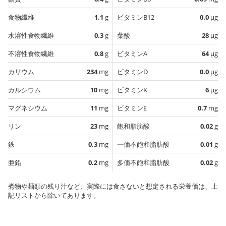
食物繊維
1.1
g
ビタミンB12
0.0
µg
水溶性食物繊維
0.3
g
葉酸
28
µg
不溶性食物繊維
0.8
g
ビタミンA
64
µg
カリウム
234
mg
ビタミンD
0.0
µg
カルシウム
10
mg
ビタミンK
6
µg
マグネシウム
11
mg
ビタミンE
0.7
mg
リン
23
mg
飽和脂肪酸
0.02
g
鉄
0.3
mg
一価不飽和脂肪酸
0.01
g
亜鉛
0.2
mg
多価不飽和脂肪酸
0.02
g
煮物や麺類の残り汁など、実際には食さないと想定される栄養価は、上
記リストから除いてあります。