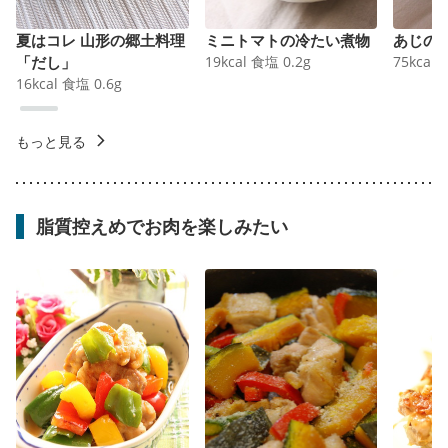
夏はコレ 山形の郷土料理
ミニトマトの冷たい煮物
あじの
「だし」
19
kcal
食塩
0.2
g
75
kcal
16
kcal
食塩
0.6
g
もっと見る
脂質控えめでお肉を楽しみたい