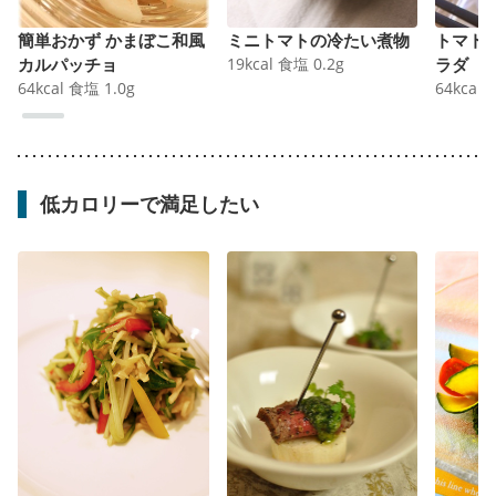
簡単おかず かまぼこ和風
ミニトマトの冷たい煮物
トマト
カルパッチョ
19
kcal
食塩
0.2
g
ラダ
64
kcal
食塩
1.0
g
64
kcal
低カロリーで満足したい