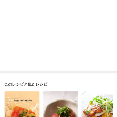
大腸がん（抗がん剤治療中）
大腸がん（放射線治療中）
味の感じ方が変わった
食欲がない
消化不良
妊娠中(初期)
妊婦健診・体重増加が気になる（初期）
妊婦健診・血圧が気になる（初期）
妊婦健診・血糖値が気になる（初期）
妊娠高血圧(中期)
妊娠糖尿病(初期)
産後（母乳）
産後（混合栄養）
産後（ミルク）
骨折
骨粗しょう症
関節リウマチ
乾癬
貧血対策
ニキビ・肌荒れ
妊活中
更年期
このレシピと似たレシピ