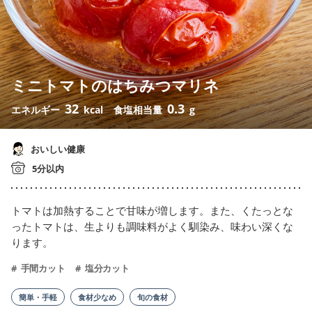
ミニトマトのはちみつマリネ
32
0.3
エネルギー
kcal
食塩相当量
g
おいしい健康
5分以内
トマトは加熱することで甘味が増します。また、くたっとな
ったトマトは、生よりも調味料がよく馴染み、味わい深くな
ります。
手間カット
塩分カット
簡単・手軽
食材少なめ
旬の食材