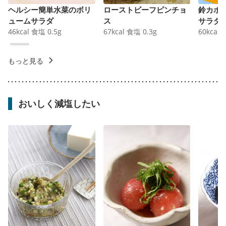
ヘルシー簡単水菜のボリ
ローストビーフピンチョ
鈴カボ
ュームサラダ
ス
サラダ
46
kcal
食塩
0.5
g
67
kcal
食塩
0.3
g
60
kcal
もっと見る
おいしく減塩したい